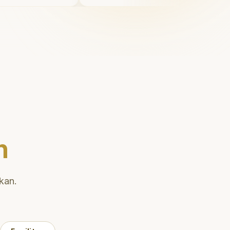
Saya
dan meluangkan waktu untuk
karang!
"
mengedukasi pasien tentang
kesehatan gigi dan mulut yang b
Klinik ini terletak di daerah yang
strategis, sehingga nyaman unt
dikunjungi. Sangat
direkomendasikan untuk peraw
gigi yang nyaman dan berkualita
n
kan.