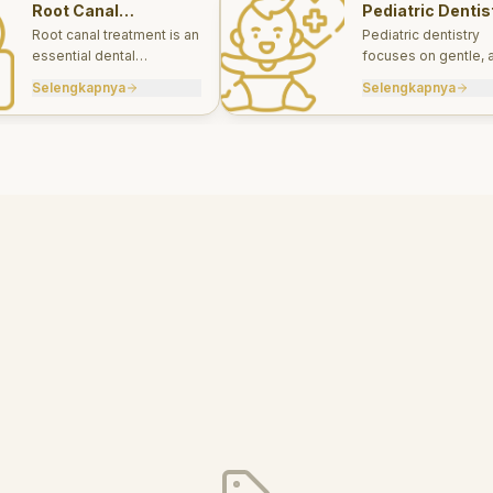
Root Canal
Pediatric Dentis
Treatments
Root canal treatment is an
Pediatric dentistry
essential dental
focuses on gentle, 
procedure designed to
appropriate dental 
Selengkapnya
Selengkapnya
save a tooth that has
for infants, children
been severely damaged
teens.
by infection or decay.