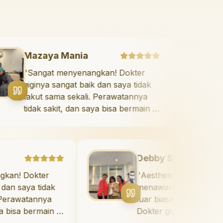
Mazaya Mania
"
Sangat menyenangkan! Dokter
giginya sangat baik dan saya tidak
takut sama sekali. Perawatannya
tidak sakit, dan saya bisa bermain di
ruang bermain setelahnya. Saya
suka pergi ke dokter gigi sekarang!
"
Debby Sahertian
kter
"
Aesthetic Pondok Indah
 tidak
menawarkan perawatan gigi ya
nnya
luar biasa untuk semua orang.
rmain di
Dokter giginya profesional, ram