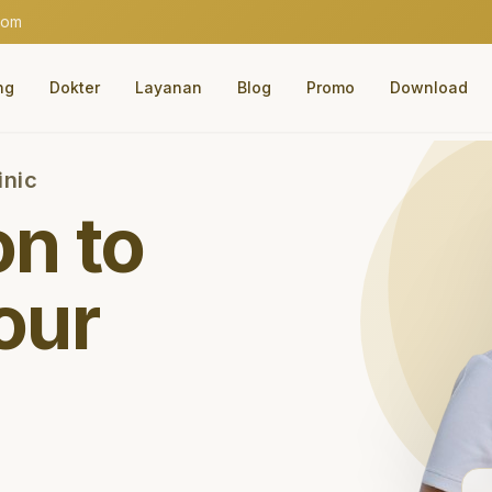
com
ng
Dokter
Layanan
Blog
Promo
Download
inic
on to
our