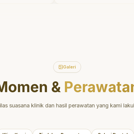
 percaya
ruang bermain setelahnya. 
suka pergi ke dokter gigi se
Galeri
Momen &
Perawata
ilas suasana klinik dan hasil perawatan yang kami laku