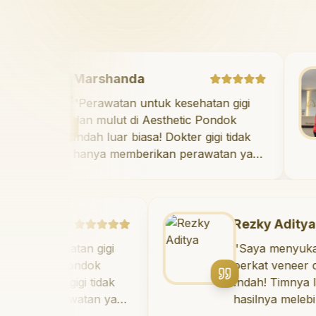
Marshanda
aya
"
Perawatan untuk kesehatan gigi
dok
dan mulut di Aesthetic Pondok
Indah luar biasa! Dokter gigi tidak
a.
hanya memberikan perawatan yan
a
tidak menyakitkan tetapi juga
meluangkan waktu untuk
mengedukasi saya mengenai teknik
perawatan dan pembersihan gigi
Rezky Aditya
yang tepat. Sangat
sehatan gigi
"
Saya menyukai senyum
direkomendasikan!
"
ic Pondok
berkat veneer di Aesthe
er gigi tidak
Indah! Timnya luar biasa
erawatan yang
hasilnya melebihi ekspekt