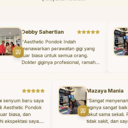
Debby Sahertian
"
Aesthetic Pondok Indah
menawarkan perawatan gigi yang
luar biasa untuk semua orang.
g
Dokter giginya profesional, ramah,
dan meluangkan waktu untuk
mengedukasi pasien tentang
kesehatan gigi dan mulut yang baik.
Klinik ini terletak di daerah yang
Mazaya Mania
strategis, sehingga nyaman untuk
 baru saya
"
Sangat menyenangkan! Do
dikunjungi. Sangat
tic Pondok
giginya sangat baik dan saya
direkomendasikan untuk perawatan
, dan
takut sama sekali. Perawata
gigi yang nyaman dan berkualitas!
"
asi saya.
tidak sakit, dan saya bisa be