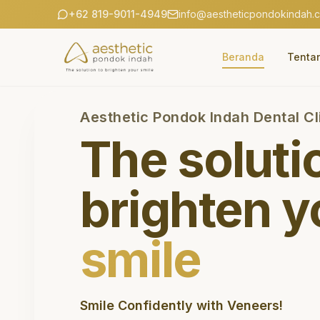
+62 819-9011-4949
info@aestheticpondokindah.
Beranda
Tenta
Aesthetic Pondok Indah Dental Cl
The soluti
brighten y
smile
Smile Confidently with Veneers!