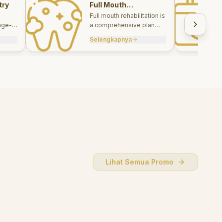
try
Full Mouth
Rehabilitations
Full mouth rehabilitation is
age-
a comprehensive plan
care
combining restorative and
Selengkapnya
, and
aesthetic treatments to
rebuild function, comfort,
and smile harmony.
Lihat Semua Promo