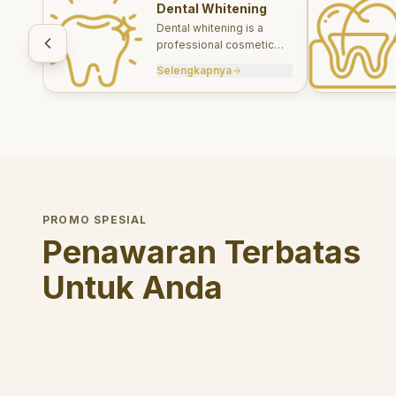
Dental Whitening
Dental whitening is a
professional cosmetic
treatment designed to
Selengkapnya
brighten your smile safely
and effectively.
PROMO SPESIAL
Penawaran Terbatas
Untuk Anda