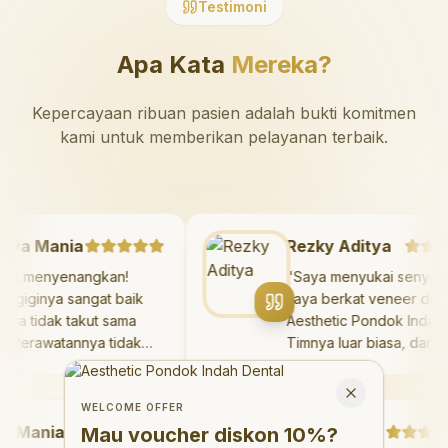
Testimoni
Apa Kata
Mereka?
Kepercayaan ribuan pasien adalah bukti komitmen
kami untuk memberikan pelayanan terbaik.
Mazaya Mania
Rezky Aditya
Sangat menyenangkan!
"
Saya menyukai sen
okter giginya sangat baik
saya berkat veneer 
an saya tidak takut sama
Aesthetic Pondok In
ekali. Perawatannya tidak
Timnya luar biasa, d
akit, dan saya bisa bermain
hasilnya melebihi ek
Welcome Offer
i ruang bermain setelahnya.
saya. Saya terseny
Mau voucher diskon <strong>10%</strong>?
Close
aya suka pergi ke dokter
dengan percaya diri
WELCOME OFFER
Mania
igi sekarang!
"
hari.
"
Debby Sahertian
Mau voucher diskon
10%
?