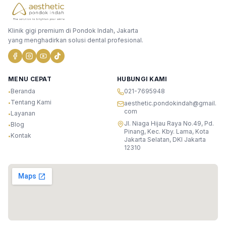
Klinik gigi premium di Pondok Indah, Jakarta
yang menghadirkan solusi dental profesional.
MENU CEPAT
HUBUNGI KAMI
Beranda
021-7695948
•
Tentang Kami
•
aesthetic.pondokindah@gmail.
com
Layanan
•
Jl. Niaga Hijau Raya No.49, Pd.
Blog
•
Pinang, Kec. Kby. Lama, Kota
Kontak
•
Jakarta Selatan, DKI Jakarta
12310