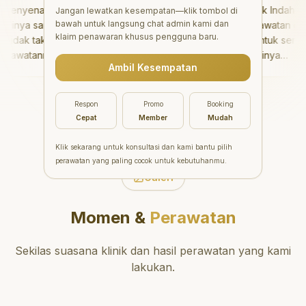
nyenangkan!
"
Aesthetic Pondok Indah
Jangan lewatkan kesempatan—klik tombol di
bawah untuk langsung chat admin kami dan
nya sangat baik
menawarkan perawatan gigi
klaim penawaran khusus pengguna baru.
dak takut sama
yang luar biasa untuk semua
awatannya tidak
orang. Dokter giginya
Ambil Kesempatan
saya bisa bermain
profesional, ramah, dan
rmain setelahnya.
meluangkan waktu untuk
pergi ke dokter
mengedukasi pasien tentang
Respon
Promo
Booking
ng!
"
kesehatan gigi dan mulut
Cepat
Member
Mudah
yang baik. Klinik ini terletak di
daerah yang strategis,
Klik sekarang untuk konsultasi dan kami bantu pilih
sehingga nyaman untuk
perawatan yang paling cocok untuk kebutuhanmu.
dikunjungi. Sangat
Galeri
direkomendasikan untuk
perawatan gigi yang nyaman
Momen &
Perawatan
dan berkualitas!
"
Sekilas suasana klinik dan hasil perawatan yang kami
lakukan.