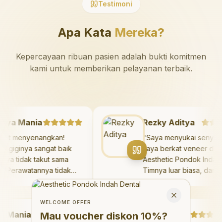
Testimoni
Apa Kata
Mereka?
Kepercayaan ribuan pasien adalah bukti komitmen
kami untuk memberikan pelayanan terbaik.
azaya Mania
Rezky Aditya
Sangat menyenangkan!
"
Saya menyukai sen
okter giginya sangat baik
saya berkat veneer 
an saya tidak takut sama
Aesthetic Pondok In
ekali. Perawatannya tidak
Timnya luar biasa, d
akit, dan saya bisa bermain
hasilnya melebihi ek
Welcome Offer
i ruang bermain setelahnya.
saya. Saya tersenyu
Mau voucher diskon <strong>10%</strong>?
Close
aya suka pergi ke dokter
dengan percaya diri 
WELCOME OFFER
Mania
igi sekarang!
"
hari.
"
Debby Sahertian
Mau voucher diskon
10%
?