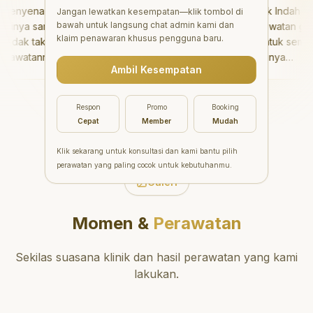
enyenangkan!
"
Aesthetic Pondok Indah
Jangan lewatkan kesempatan—klik tombol di
bawah untuk langsung chat admin kami dan
nya sangat baik
menawarkan perawatan gigi
klaim penawaran khusus pengguna baru.
dak takut sama
yang luar biasa untuk semua
awatannya tidak
orang. Dokter giginya
Ambil Kesempatan
saya bisa bermain
profesional, ramah, dan
rmain setelahnya.
meluangkan waktu untuk
pergi ke dokter
mengedukasi pasien tentang
Respon
Promo
Booking
ng!
"
kesehatan gigi dan mulut
Cepat
Member
Mudah
yang baik. Klinik ini terletak di
daerah yang strategis,
Klik sekarang untuk konsultasi dan kami bantu pilih
sehingga nyaman untuk
perawatan yang paling cocok untuk kebutuhanmu.
dikunjungi. Sangat
Galeri
direkomendasikan untuk
perawatan gigi yang nyaman
Momen &
Perawatan
dan berkualitas!
"
Sekilas suasana klinik dan hasil perawatan yang kami
lakukan.