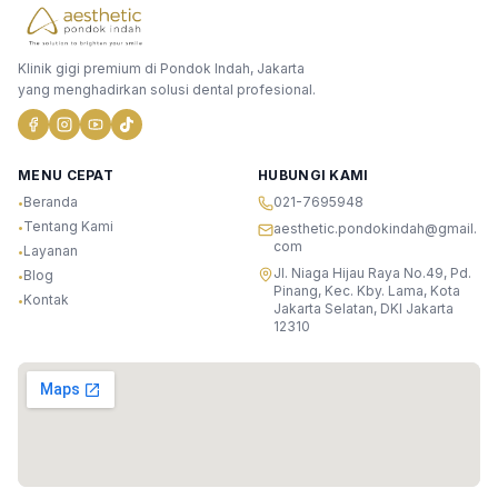
Klinik gigi premium di Pondok Indah, Jakarta
yang menghadirkan solusi dental profesional.
MENU CEPAT
HUBUNGI KAMI
Beranda
021-7695948
•
Tentang Kami
•
aesthetic.pondokindah@gmail.
com
Layanan
•
Jl. Niaga Hijau Raya No.49, Pd.
Blog
•
Pinang, Kec. Kby. Lama, Kota
Kontak
•
Jakarta Selatan, DKI Jakarta
12310