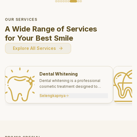
OUR SERVICES
A Wide Range of Services
for Your Best Smile
Explore All Services
Dental Whitening
Dental whitening is a professional
cosmetic treatment designed to
brighten your smile safely and
Selengkapnya
effectively.