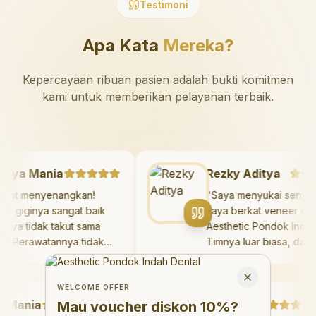
Testimoni
Apa Kata
Mereka?
Kepercayaan ribuan pasien adalah bukti komitmen
kami untuk memberikan pelayanan terbaik.
Mazaya Mania
Rezky Aditya
"
Sangat menyenangkan!
"
Saya menyukai se
Dokter giginya sangat baik
saya berkat veneer 
dan saya tidak takut sama
Aesthetic Pondok In
sekali. Perawatannya tidak
Timnya luar biasa, 
sakit, dan saya bisa bermain
hasilnya melebihi e
Welcome Offer
di ruang bermain setelahnya.
saya. Saya terseny
Mau voucher diskon <strong>10%</strong>?
Close
Saya suka pergi ke dokter
dengan percaya diri
WELCOME OFFER
ania
gigi sekarang!
"
hari.
Debby Sahertian
"
Mau voucher diskon
10%
?