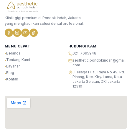
Klinik gigi premium di Pondok Indah, Jakarta
yang menghadirkan solusi dental profesional.
MENU CEPAT
HUBUNGI KAMI
Beranda
021-7695948
•
Tentang Kami
•
aesthetic.pondokindah@gmail.
com
Layanan
•
Jl. Niaga Hijau Raya No.49, Pd.
Blog
•
Pinang, Kec. Kby. Lama, Kota
Kontak
•
Jakarta Selatan, DKI Jakarta
12310