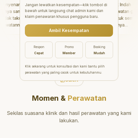
nyenangkan!
"
Aesthetic Pondok Indah
Jangan lewatkan kesempatan—klik tombol di
bawah untuk langsung chat admin kami dan
nya sangat baik
menawarkan perawatan gigi
klaim penawaran khusus pengguna baru.
dak takut sama
yang luar biasa untuk semua
awatannya tidak
orang. Dokter giginya
Ambil Kesempatan
aya bisa bermain
profesional, ramah, dan
rmain setelahnya.
meluangkan waktu untuk
ergi ke dokter
mengedukasi pasien tentang
Respon
Promo
Booking
g!
"
kesehatan gigi dan mulut
Cepat
Member
Mudah
yang baik. Klinik ini terletak di
daerah yang strategis,
Klik sekarang untuk konsultasi dan kami bantu pilih
sehingga nyaman untuk
perawatan yang paling cocok untuk kebutuhanmu.
dikunjungi. Sangat
Galeri
direkomendasikan untuk
perawatan gigi yang nyaman
Momen &
Perawatan
dan berkualitas!
"
Sekilas suasana klinik dan hasil perawatan yang kami
lakukan.