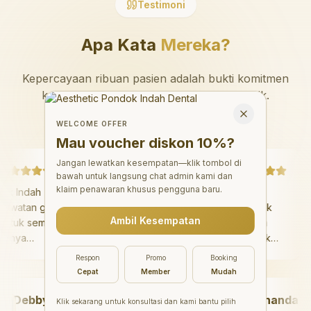
Testimoni
Apa Kata
Mereka?
Kepercayaan ribuan pasien adalah bukti komitmen
kami untuk memberikan pelayanan terbaik.
Welcome Offer
Mau voucher diskon <strong>10%</strong>?
Close
WELCOME OFFER
Mau voucher diskon
10%
?
Jangan lewatkan kesempatan—klik tombol di
Debby Sahertian
Mazaya Mania
bawah untuk langsung chat admin kami dan
klaim penawaran khusus pengguna baru.
Pondok Indah
"
Sangat menyenangkan!
perawatan gigi
Dokter giginya sangat baik
Ambil Kesempatan
iasa untuk semua
dan saya tidak takut sama
r giginya
sekali. Perawatannya tidak
 ramah, dan
sakit, dan saya bisa bermain
Respon
Promo
Booking
waktu untuk
di ruang bermain setelahnya.
Cepat
Member
Mudah
 pasien tentang
Saya suka pergi ke dokter
gi dan mulut
Debby Sahertian
gigi sekarang!
Marshanda
"
Klik sekarang untuk konsultasi dan kami bantu pilih