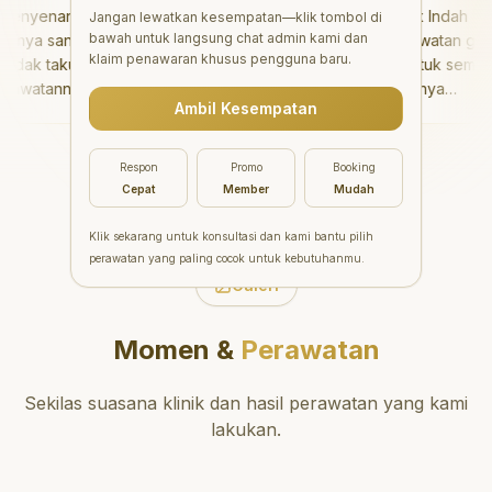
nyenangkan!
"
Aesthetic Pondok Indah
Jangan lewatkan kesempatan—klik tombol di
bawah untuk langsung chat admin kami dan
nya sangat baik
menawarkan perawatan gigi
klaim penawaran khusus pengguna baru.
dak takut sama
yang luar biasa untuk semua
awatannya tidak
orang. Dokter giginya
Ambil Kesempatan
aya bisa bermain
profesional, ramah, dan
rmain setelahnya.
meluangkan waktu untuk
ergi ke dokter
mengedukasi pasien tentang
Respon
Promo
Booking
g!
"
kesehatan gigi dan mulut
Cepat
Member
Mudah
yang baik. Klinik ini terletak di
daerah yang strategis,
Klik sekarang untuk konsultasi dan kami bantu pilih
sehingga nyaman untuk
perawatan yang paling cocok untuk kebutuhanmu.
dikunjungi. Sangat
Galeri
direkomendasikan untuk
perawatan gigi yang nyaman
Momen &
Perawatan
dan berkualitas!
"
Sekilas suasana klinik dan hasil perawatan yang kami
lakukan.