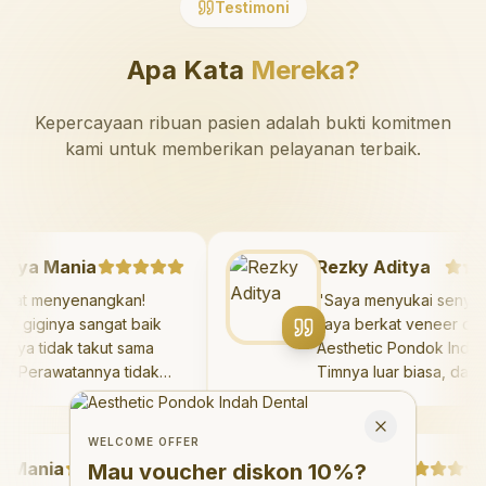
Testimoni
Apa Kata
Mereka?
Kepercayaan ribuan pasien adalah bukti komitmen
kami untuk memberikan pelayanan terbaik.
Mazaya Mania
Rezky Aditya
"
Sangat menyenangkan!
"
Saya menyukai se
Dokter giginya sangat baik
saya berkat veneer 
dan saya tidak takut sama
Aesthetic Pondok In
sekali. Perawatannya tidak
Timnya luar biasa, 
sakit, dan saya bisa bermain
hasilnya melebihi e
Welcome Offer
di ruang bermain setelahnya.
saya. Saya terseny
Mau voucher diskon <strong>10%</strong>?
Close
Saya suka pergi ke dokter
dengan percaya diri
WELCOME OFFER
ania
gigi sekarang!
"
hari.
Debby Sahertian
"
Mau voucher diskon
10%
?