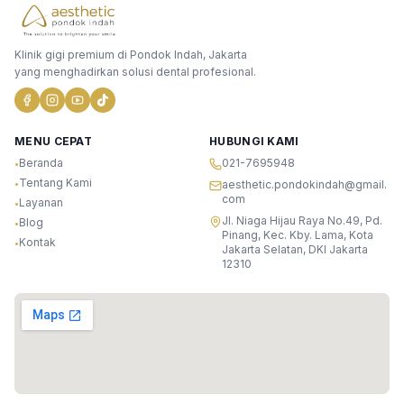
Klinik gigi premium di Pondok Indah, Jakarta
yang menghadirkan solusi dental profesional.
MENU CEPAT
HUBUNGI KAMI
Beranda
021-7695948
•
Tentang Kami
•
aesthetic.pondokindah@gmail.
com
Layanan
•
Jl. Niaga Hijau Raya No.49, Pd.
Blog
•
Pinang, Kec. Kby. Lama, Kota
Kontak
•
Jakarta Selatan, DKI Jakarta
12310