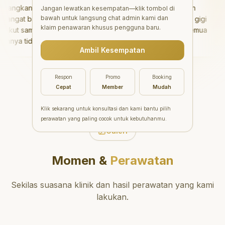
ngkan!
"
Aesthetic Pondok Indah
Jangan lewatkan kesempatan—klik tombol di
bawah untuk langsung chat admin kami dan
ngat baik
menawarkan perawatan gigi
klaim penawaran khusus pengguna baru.
kut sama
yang luar biasa untuk semua
nya tidak
orang. Dokter giginya
Ambil Kesempatan
isa bermain
profesional, ramah, dan
setelahnya.
meluangkan waktu untuk
ke dokter
mengedukasi pasien tentang
Respon
Promo
Booking
kesehatan gigi dan mulut
Cepat
Member
Mudah
yang baik. Klinik ini terletak di
daerah yang strategis,
Klik sekarang untuk konsultasi dan kami bantu pilih
sehingga nyaman untuk
perawatan yang paling cocok untuk kebutuhanmu.
dikunjungi. Sangat
Galeri
direkomendasikan untuk
perawatan gigi yang nyaman
Momen &
Perawatan
dan berkualitas!
"
Sekilas suasana klinik dan hasil perawatan yang kami
lakukan.