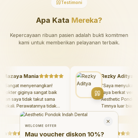
Testimoni
Apa Kata
Mereka?
Kepercayaan ribuan pasien adalah bukti komitmen
kami untuk memberikan pelayanan terbaik.
Mazaya Mania
Rezky Adity
"
Sangat menyenangkan!
"
Saya menyuk
Dokter giginya sangat baik
saya berkat ve
dan saya tidak takut sama
Aesthetic Pond
sekali. Perawatannya tidak
Timnya luar bi
sakit, dan saya bisa bermain
hasilnya meleb
Welcome Offer
di ruang bermain setelahnya.
saya. Saya te
Mau voucher diskon <strong>10%</strong>?
Close
Saya suka pergi ke dokter
dengan percaya
WELCOME OFFER
a
gigi sekarang!
"
Debby Sahertian
hari.
"
Mau voucher diskon
10%
?