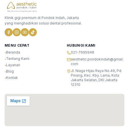
Klinik gigi premium di Pondok Indah, Jakarta
yang menghadirkan solusi dental profesional.
MENU CEPAT
HUBUNGI KAMI
Beranda
021-7695948
•
Tentang Kami
•
aesthetic.pondokindah@gmail.
com
Layanan
•
Jl. Niaga Hijau Raya No.49, Pd.
Blog
•
Pinang, Kec. Kby. Lama, Kota
Kontak
•
Jakarta Selatan, DKI Jakarta
12310