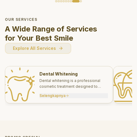
OUR SERVICES
A Wide Range of Services
for Your Best Smile
Explore All Services
Dental Whitening
Dental whitening is a professional
cosmetic treatment designed to
brighten your smile safely and
Selengkapnya
effectively.