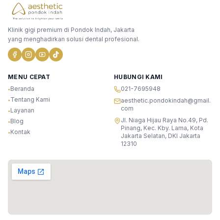
Klinik gigi premium di Pondok Indah, Jakarta
yang menghadirkan solusi dental profesional.
MENU CEPAT
HUBUNGI KAMI
Beranda
021-7695948
•
Tentang Kami
•
aesthetic.pondokindah@gmail.
com
Layanan
•
Jl. Niaga Hijau Raya No.49, Pd.
Blog
•
Pinang, Kec. Kby. Lama, Kota
Kontak
•
Jakarta Selatan, DKI Jakarta
12310