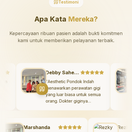
Testimoni
Apa Kata
Mereka?
Kepercayaan ribuan pasien adalah bukti komitmen
kami untuk memberikan pelayanan terbaik.
Debby Sahertian
sehatan
"
Aesthetic Pondok Indah
hetic
menawarkan perawatan gigi
asa!
yang luar biasa untuk semua
ya
orang. Dokter giginya
an yang
profesional, ramah, dan
api juga
meluangkan waktu untuk
tuk
mengedukasi pasien tentang
engenai
Marshanda
kesehatan gigi dan mulut
Rezky Ad