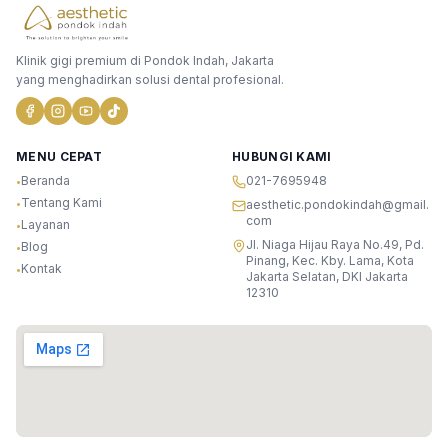
Klinik gigi premium di Pondok Indah, Jakarta
yang menghadirkan solusi dental profesional.
MENU CEPAT
HUBUNGI KAMI
Beranda
021-7695948
•
Tentang Kami
•
aesthetic.pondokindah@gmail.
com
Layanan
•
Jl. Niaga Hijau Raya No.49, Pd.
Blog
•
Pinang, Kec. Kby. Lama, Kota
Kontak
•
Jakarta Selatan, DKI Jakarta
12310