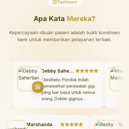
Testimoni
Apa Kata
Mereka?
Kepercayaan ribuan pasien adalah bukti komitmen
kami untuk memberikan pelayanan terbaik.
Debby Sahertian
ehatan
"
Aesthetic Pondok Indah
etic
menawarkan perawatan gigi
a!
yang luar biasa untuk semua
a
orang. Dokter giginya
n yang
profesional, ramah, dan
pi juga
meluangkan waktu untuk
uk
mengedukasi pasien tentang
ngenai
Marshanda
kesehatan gigi dan mulut
Rezky A