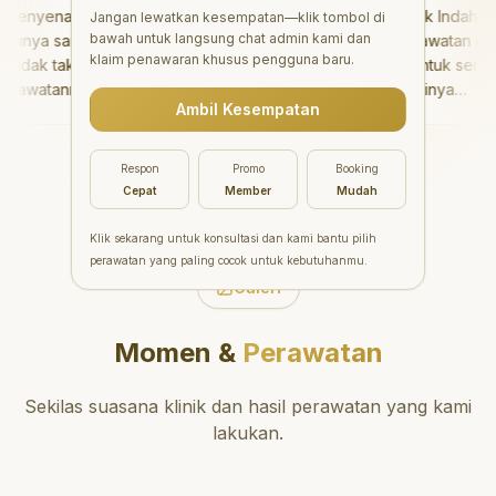
enyenangkan!
"
Aesthetic Pondok Indah
Jangan lewatkan kesempatan—klik tombol di
bawah untuk langsung chat admin kami dan
nya sangat baik
menawarkan perawatan gigi
klaim penawaran khusus pengguna baru.
dak takut sama
yang luar biasa untuk semua
awatannya tidak
orang. Dokter giginya
Ambil Kesempatan
saya bisa bermain
profesional, ramah, dan
rmain setelahnya.
meluangkan waktu untuk
pergi ke dokter
mengedukasi pasien tentang
Respon
Promo
Booking
ng!
"
kesehatan gigi dan mulut
Cepat
Member
Mudah
yang baik. Klinik ini terletak di
daerah yang strategis,
Klik sekarang untuk konsultasi dan kami bantu pilih
sehingga nyaman untuk
perawatan yang paling cocok untuk kebutuhanmu.
dikunjungi. Sangat
Galeri
direkomendasikan untuk
perawatan gigi yang nyaman
Momen &
Perawatan
dan berkualitas!
"
Sekilas suasana klinik dan hasil perawatan yang kami
lakukan.