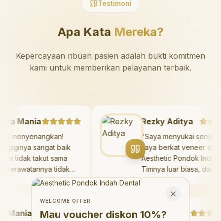
Testimoni
Apa Kata
Mereka?
Kepercayaan ribuan pasien adalah bukti komitmen
kami untuk memberikan pelayanan terbaik.
azaya Mania
Rezky Aditya
Sangat menyenangkan!
"
Saya menyukai sen
okter giginya sangat baik
saya berkat veneer 
an saya tidak takut sama
Aesthetic Pondok In
ekali. Perawatannya tidak
Timnya luar biasa, d
akit, dan saya bisa bermain
hasilnya melebihi ek
Welcome Offer
i ruang bermain setelahnya.
saya. Saya tersenyu
Mau voucher diskon <strong>10%</strong>?
Close
aya suka pergi ke dokter
dengan percaya diri 
WELCOME OFFER
Mania
igi sekarang!
"
hari.
"
Debby Sahertian
Mau voucher diskon
10%
?