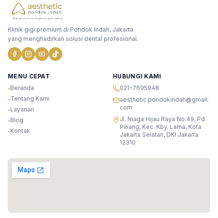
Klinik gigi premium di Pondok Indah, Jakarta
yang menghadirkan solusi dental profesional.
MENU CEPAT
HUBUNGI KAMI
Beranda
021-7695948
•
Tentang Kami
•
aesthetic.pondokindah@gmail.
com
Layanan
•
Jl. Niaga Hijau Raya No.49, Pd.
Blog
•
Pinang, Kec. Kby. Lama, Kota
Kontak
•
Jakarta Selatan, DKI Jakarta
12310