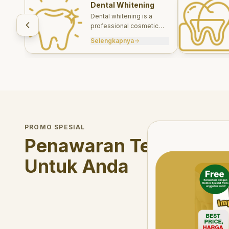
Dental Whitening
Dental whitening is a
professional cosmetic
treatment designed to
Selengkapnya
brighten your smile safely
and effectively.
Welcome Offer
PROMO SPESIAL
Mau voucher diskon <s
Penawaran Terbatas
Untuk Anda