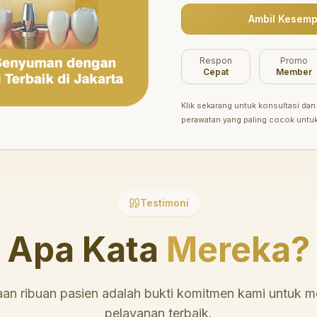
Ambil Kesemp
Belum ada promo tersedia saat ini.
Respon
Promo
Cepat
Member
Klik sekarang untuk konsultasi dan 
perawatan yang paling cocok untu
Testimoni
Apa Kata
Mereka?
an ribuan pasien adalah bukti komitmen kami untuk 
pelayanan terbaik.