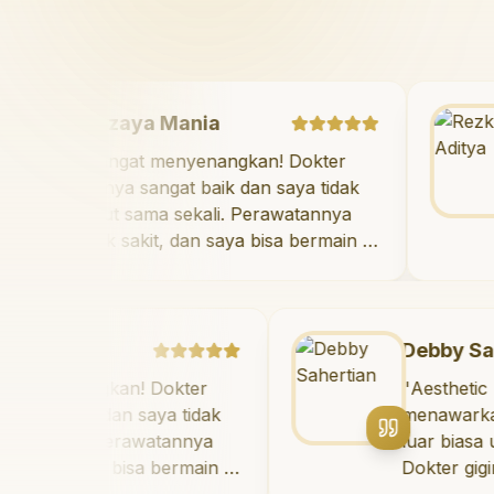
Mazaya Mania
"
Sangat menyenangkan! Dokter
giginya sangat baik dan saya tidak
takut sama sekali. Perawatannya
tidak sakit, dan saya bisa bermain di
ruang bermain setelahnya. Saya
suka pergi ke dokter gigi sekarang!
"
a
Debby Sahertian
angkan! Dokter
"
Aesthetic Pondok 
aik dan saya tidak
menawarkan perawa
li. Perawatannya
luar biasa untuk s
 saya bisa bermain di
Dokter giginya prof