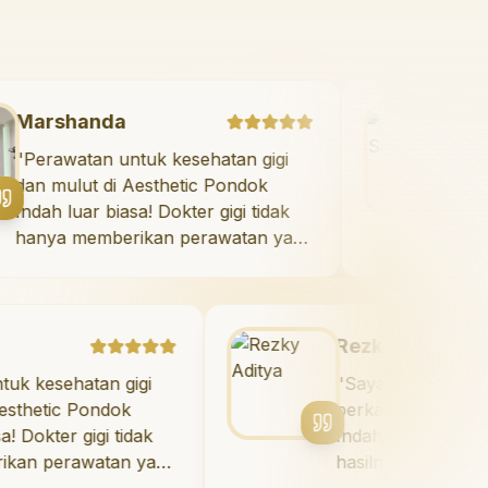
Marshanda
"
Perawatan untuk kesehatan gigi
dan mulut di Aesthetic Pondok
Indah luar biasa! Dokter gigi tidak
hanya memberikan perawatan yang
tidak menyakitkan tetapi juga
meluangkan waktu untuk
mengedukasi saya mengenai teknik
perawatan dan pembersihan gigi
Rezky Aditya
yang tepat. Sangat
atan gigi
"
Saya menyukai senyum b
direkomendasikan!
"
 Pondok
berkat veneer di Aestheti
 gigi tidak
Indah! Timnya luar biasa, 
awatan yang
hasilnya melebihi ekspektas