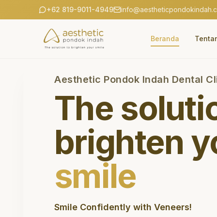
+62 819-9011-4949
info@aestheticpondokindah.
Beranda
Tenta
Aesthetic Pondok Indah Dental Cl
The soluti
brighten y
smile
Smile Confidently with Veneers!