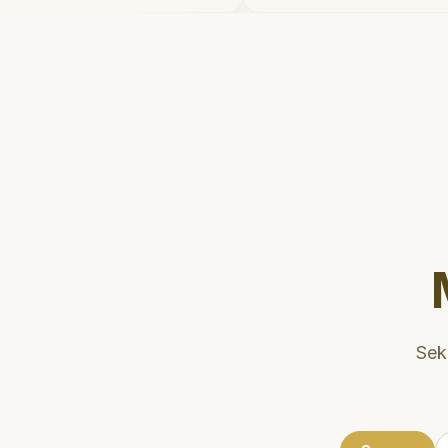
setelahnya. Saya
dan meluangkan wa
kter gigi sekarang!
"
mengedukasi pasien
kesehatan gigi dan 
Klinik ini terletak d
strategis, sehingg
dikunjungi. Sangat
direkomendasikan 
gigi yang nyaman da
Sek