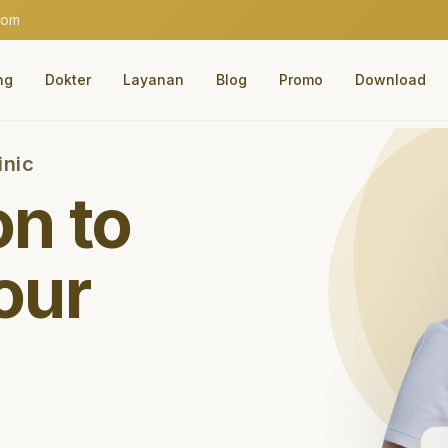
com
ng
Dokter
Layanan
Blog
Promo
Download
inic
on to
our