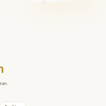
i juga
Saya tersenyum dengan p
uk
diri setiap hari.
"
enai teknik
ihan gigi
n
kan.