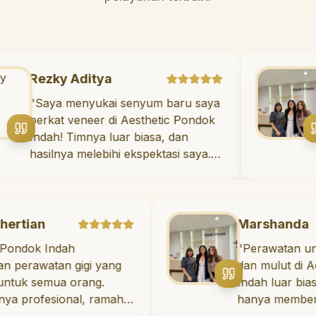
Rezky Aditya
"
Saya menyukai senyum baru saya
berkat veneer di Aesthetic Pondok
Indah! Timnya luar biasa, dan
hasilnya melebihi ekspektasi saya.
Saya tersenyum dengan percaya
diri setiap hari.
"
Marshanda
Indah
"
Perawatan untuk keseh
tan gigi yang
dan mulut di Aesthetic
emua orang.
Indah luar biasa! Dokter
esional, ramah,
hanya memberikan per