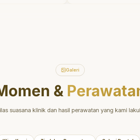
ktu untuk
tidak menyakitkan tetap
 tentang
meluangkan waktu unt
mulut yang baik.
mengedukasi saya meng
i daerah yang
perawatan dan pembers
a nyaman untuk
yang tepat. Sangat
direkomendasikan!
"
untuk perawatan
n berkualitas!
"
Galeri
Momen &
Perawata
ilas suasana klinik dan hasil perawatan yang kami laku