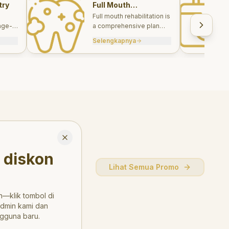
try
Full Mouth
Rehabilitations
Full mouth rehabilitation is
age-
a comprehensive plan
care
combining restorative and
Selengkapnya
, and
aesthetic treatments to
rebuild function, comfort,
and smile harmony.
Close
 diskon
Lihat Semua Promo
—klik tombol di
admin kami dan
gguna baru.