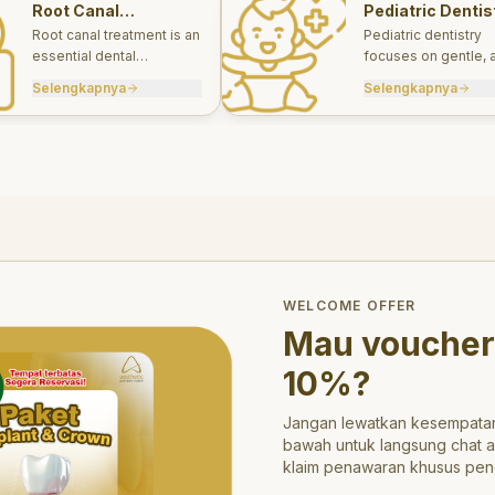
Root Canal
Pediatric Dentis
Treatments
Root canal treatment is an
Pediatric dentistry
essential dental
focuses on gentle, 
procedure designed to
appropriate dental 
Selengkapnya
Selengkapnya
save a tooth that has
for infants, children
been severely damaged
teens.
by infection or decay.
trong>10%</strong>?
WELCOME OFFER
Mau voucher
10%
?
Jangan lewatkan kesempatan
bawah untuk langsung chat 
klaim penawaran khusus pen