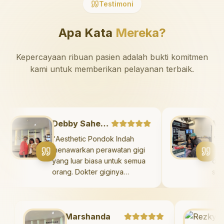
Testimoni
Apa Kata
Mereka?
Kepercayaan ribuan pasien adalah bukti komitmen
kami untuk memberikan pelayanan terbaik.
Debby Sahertian
"
Aesthetic Pondok Indah
menawarkan perawatan gigi
yang luar biasa untuk semua
orang. Dokter giginya
profesional, ramah, dan
meluangkan waktu untuk
mengedukasi pasien tentang
i
Marshanda
kesehatan gigi dan mulut
Re