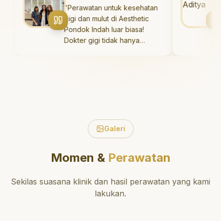
yang baik. Klinik ini terletak di
"
Perawatan untuk kesehatan
"
S
daerah yang strategis,
gigi dan mulut di Aesthetic
say
sehingga nyaman untuk
Pondok Indah luar biasa!
Aes
dikunjungi. Sangat
Dokter gigi tidak hanya
Tim
direkomendasikan untuk
memberikan perawatan yang
has
perawatan gigi yang nyaman
tidak menyakitkan tetapi juga
sa
dan berkualitas!
"
meluangkan waktu untuk
den
mengedukasi saya mengenai
har
teknik perawatan dan
pembersihan gigi yang tepat.
Sangat direkomendasikan!
"
Galeri
Momen &
Perawatan
Sekilas suasana klinik dan hasil perawatan yang kami
lakukan.