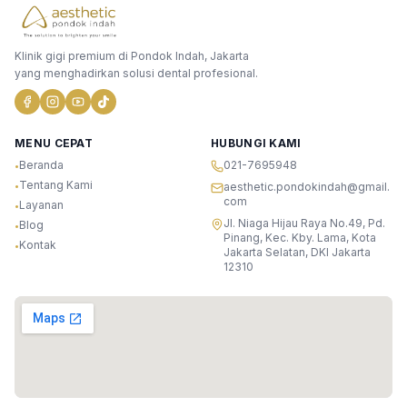
Klinik gigi premium di Pondok Indah, Jakarta
yang menghadirkan solusi dental profesional.
MENU CEPAT
HUBUNGI KAMI
Beranda
021-7695948
•
Tentang Kami
•
aesthetic.pondokindah@gmail.
com
Layanan
•
Jl. Niaga Hijau Raya No.49, Pd.
Blog
•
Pinang, Kec. Kby. Lama, Kota
Kontak
•
Jakarta Selatan, DKI Jakarta
12310