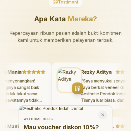
Testimoni
Apa Kata
Mereka?
Kepercayaan ribuan pasien adalah bukti komitmen
kami untuk memberikan pelayanan terbaik.
zaya Mania
Rezky Aditya
angat menyenangkan!
"
Saya menyukai seny
kter giginya sangat baik
saya berkat veneer di
n saya tidak takut sama
Aesthetic Pondok Inda
kali. Perawatannya tidak
Timnya luar biasa, dan
it, dan saya bisa bermain
hasilnya melebihi eksp
Welcome Offer
 ruang bermain setelahnya.
saya. Saya tersenyum
Mau voucher diskon <strong>10%</strong>?
Close
ya suka pergi ke dokter
dengan percaya diri s
WELCOME OFFER
 Mania
i sekarang!
"
hari.
"
Debby Sahertian
Mau voucher diskon
10%
?