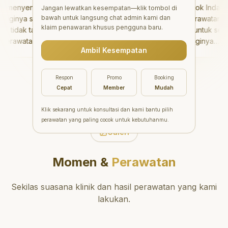
menyenangkan!
"
Aesthetic Pondok Indah
Jangan lewatkan kesempatan—klik tombol di
bawah untuk langsung chat admin kami dan
ginya sangat baik
menawarkan perawatan gigi
klaim penawaran khusus pengguna baru.
tidak takut sama
yang luar biasa untuk semua
erawatannya tidak
orang. Dokter giginya
Ambil Kesempatan
n saya bisa bermain
profesional, ramah, dan
bermain setelahnya.
meluangkan waktu untuk
 pergi ke dokter
mengedukasi pasien tentang
Respon
Promo
Booking
rang!
"
kesehatan gigi dan mulut
Cepat
Member
Mudah
yang baik. Klinik ini terletak d
daerah yang strategis,
Klik sekarang untuk konsultasi dan kami bantu pilih
sehingga nyaman untuk
perawatan yang paling cocok untuk kebutuhanmu.
dikunjungi. Sangat
Galeri
direkomendasikan untuk
perawatan gigi yang nyaman
Momen &
Perawatan
dan berkualitas!
"
Sekilas suasana klinik dan hasil perawatan yang kami
lakukan.