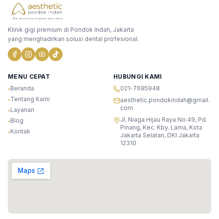
Klinik gigi premium di Pondok Indah, Jakarta
yang menghadirkan solusi dental profesional.
MENU CEPAT
HUBUNGI KAMI
Beranda
021-7695948
•
Tentang Kami
•
aesthetic.pondokindah@gmail.
com
Layanan
•
Jl. Niaga Hijau Raya No.49, Pd.
Blog
•
Pinang, Kec. Kby. Lama, Kota
Kontak
•
Jakarta Selatan, DKI Jakarta
12310