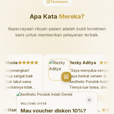
Testimoni
Apa Kata
Mereka?
Kepercayaan ribuan pasien adalah bukti komitmen
kami untuk memberikan pelayanan terbaik.
zaya Mania
Rezky Aditya
ngat menyenangkan!
"
Saya menyukai senyu
ter giginya sangat baik
saya berkat veneer di
 saya tidak takut sama
Aesthetic Pondok Inda
ali. Perawatannya tidak
Timnya luar biasa, dan
it, dan saya bisa bermain
hasilnya melebihi eksp
Welcome Offer
ruang bermain setelahnya.
saya. Saya tersenyum
Mau voucher diskon <strong>10%</strong>?
Close
a suka pergi ke dokter
dengan percaya diri se
WELCOME OFFER
 Mania
i sekarang!
"
hari.
"
Debby Sahertian
Mau voucher diskon
10%
?