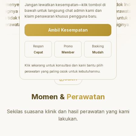
menyenangkan!
"
Aesthetic Pondok Indah
Jangan lewatkan kesempatan—klik tombol di
bawah untuk langsung chat admin kami dan
ginya sangat baik
menawarkan perawatan gigi
klaim penawaran khusus pengguna baru.
tidak takut sama
yang luar biasa untuk semua
erawatannya tidak
orang. Dokter giginya
Ambil Kesempatan
n saya bisa bermain
profesional, ramah, dan
bermain setelahnya.
meluangkan waktu untuk
a pergi ke dokter
mengedukasi pasien tentan
Respon
Promo
Booking
rang!
"
kesehatan gigi dan mulut
Cepat
Member
Mudah
yang baik. Klinik ini terletak d
daerah yang strategis,
Klik sekarang untuk konsultasi dan kami bantu pilih
sehingga nyaman untuk
perawatan yang paling cocok untuk kebutuhanmu.
dikunjungi. Sangat
Galeri
direkomendasikan untuk
perawatan gigi yang nyama
Momen &
Perawatan
dan berkualitas!
"
Sekilas suasana klinik dan hasil perawatan yang kami
lakukan.