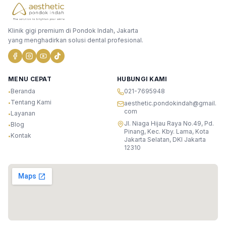
Klinik gigi premium di Pondok Indah, Jakarta
yang menghadirkan solusi dental profesional.
MENU CEPAT
HUBUNGI KAMI
Beranda
021-7695948
•
Tentang Kami
•
aesthetic.pondokindah@gmail.
com
Layanan
•
Jl. Niaga Hijau Raya No.49, Pd.
Blog
•
Pinang, Kec. Kby. Lama, Kota
Kontak
•
Jakarta Selatan, DKI Jakarta
12310