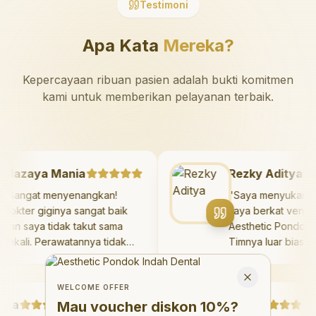
Testimoni
Apa Kata
Mereka?
Kepercayaan ribuan pasien adalah bukti komitmen
kami untuk memberikan pelayanan terbaik.
Mazaya Mania
Rezky Adity
"
Sangat menyenangkan!
"
Saya menyuka
Dokter giginya sangat baik
saya berkat ve
dan saya tidak takut sama
Aesthetic Pond
sekali. Perawatannya tidak
Timnya luar bi
sakit, dan saya bisa bermain
hasilnya meleb
Welcome Offer
di ruang bermain setelahnya.
saya. Saya te
Mau voucher diskon <strong>10%</strong>?
Close
Saya suka pergi ke dokter
dengan percaya
WELCOME OFFER
a
gigi sekarang!
"
Debby Sahertian
hari.
"
Mau voucher diskon
10%
?