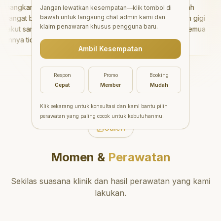
angkan!
"
Aesthetic Pondok Indah
Jangan lewatkan kesempatan—klik tombol di
bawah untuk langsung chat admin kami dan
angat baik
menawarkan perawatan gigi
klaim penawaran khusus pengguna baru.
akut sama
yang luar biasa untuk semua
nnya tidak
orang. Dokter giginya
Ambil Kesempatan
isa bermain
profesional, ramah, dan
 setelahnya.
meluangkan waktu untuk
ke dokter
mengedukasi pasien tentang
Respon
Promo
Booking
kesehatan gigi dan mulut
Cepat
Member
Mudah
yang baik. Klinik ini terletak di
daerah yang strategis,
Klik sekarang untuk konsultasi dan kami bantu pilih
sehingga nyaman untuk
perawatan yang paling cocok untuk kebutuhanmu.
dikunjungi. Sangat
Galeri
direkomendasikan untuk
perawatan gigi yang nyaman
Momen &
Perawatan
dan berkualitas!
"
Sekilas suasana klinik dan hasil perawatan yang kami
lakukan.