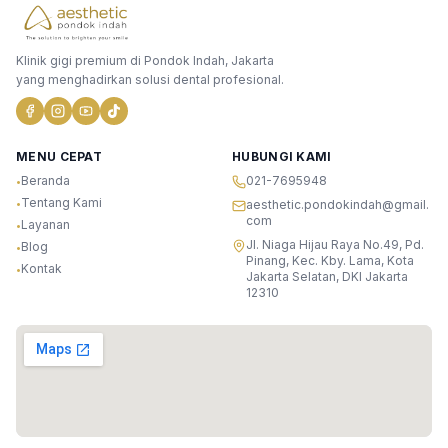
Klinik gigi premium di Pondok Indah, Jakarta
yang menghadirkan solusi dental profesional.
MENU CEPAT
HUBUNGI KAMI
Beranda
021-7695948
•
Tentang Kami
•
aesthetic.pondokindah@gmail.
com
Layanan
•
Jl. Niaga Hijau Raya No.49, Pd.
Blog
•
Pinang, Kec. Kby. Lama, Kota
Kontak
•
Jakarta Selatan, DKI Jakarta
12310