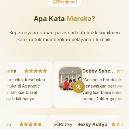
Testimoni
Apa Kata
Mereka?
Kepercayaan ribuan pasien adalah bukti komitmen
kami untuk memberikan pelayanan terbaik.
arshanda
Debby Sahertian
Perawatan untuk kesehatan
"
Aesthetic Pondok I
igi dan mulut di Aesthetic
menawarkan perawat
ondok Indah luar biasa!
yang luar biasa untu
okter gigi tidak hanya
orang. Dokter giginy
emberikan perawatan yang
profesional, ramah, 
idak menyakitkan tetapi juga
meluangkan waktu u
eluangkan waktu untuk
mengedukasi pasien 
da
engedukasi saya mengenai
Rezky Aditya
kesehatan gigi dan m