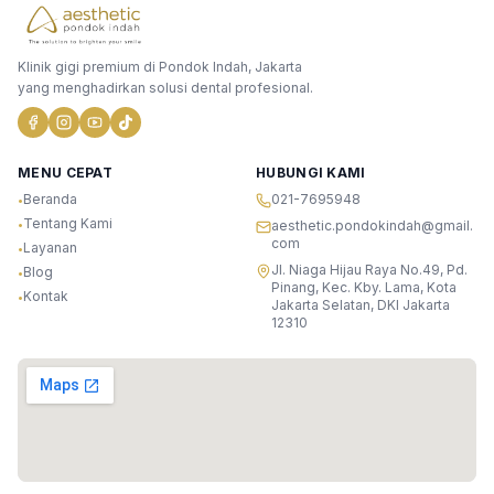
Klinik gigi premium di Pondok Indah, Jakarta
yang menghadirkan solusi dental profesional.
MENU CEPAT
HUBUNGI KAMI
Beranda
021-7695948
•
Tentang Kami
•
aesthetic.pondokindah@gmail.
com
Layanan
•
Jl. Niaga Hijau Raya No.49, Pd.
Blog
•
Pinang, Kec. Kby. Lama, Kota
Kontak
•
Jakarta Selatan, DKI Jakarta
12310