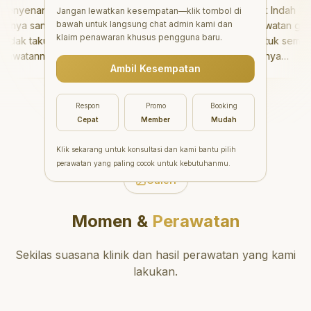
nyenangkan!
"
Aesthetic Pondok Indah
Jangan lewatkan kesempatan—klik tombol di
bawah untuk langsung chat admin kami dan
nya sangat baik
menawarkan perawatan gigi
klaim penawaran khusus pengguna baru.
dak takut sama
yang luar biasa untuk semua
awatannya tidak
orang. Dokter giginya
Ambil Kesempatan
aya bisa bermain
profesional, ramah, dan
rmain setelahnya.
meluangkan waktu untuk
ergi ke dokter
mengedukasi pasien tentang
Respon
Promo
Booking
g!
"
kesehatan gigi dan mulut
Cepat
Member
Mudah
yang baik. Klinik ini terletak di
daerah yang strategis,
Klik sekarang untuk konsultasi dan kami bantu pilih
sehingga nyaman untuk
perawatan yang paling cocok untuk kebutuhanmu.
dikunjungi. Sangat
Galeri
direkomendasikan untuk
perawatan gigi yang nyaman
Momen &
Perawatan
dan berkualitas!
"
Sekilas suasana klinik dan hasil perawatan yang kami
lakukan.