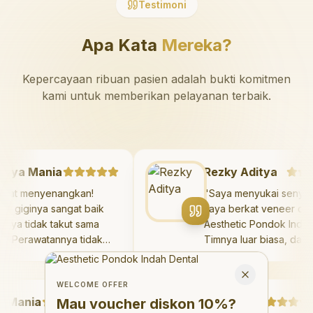
Testimoni
Apa Kata
Mereka?
Kepercayaan ribuan pasien adalah bukti komitmen
kami untuk memberikan pelayanan terbaik.
Mazaya Mania
Rezky Aditya
"
Sangat menyenangkan!
"
Saya menyukai se
Dokter giginya sangat baik
saya berkat veneer 
dan saya tidak takut sama
Aesthetic Pondok In
sekali. Perawatannya tidak
Timnya luar biasa, 
sakit, dan saya bisa bermain
hasilnya melebihi e
Welcome Offer
di ruang bermain setelahnya.
saya. Saya terseny
Mau voucher diskon <strong>10%</strong>?
Close
Saya suka pergi ke dokter
dengan percaya diri
WELCOME OFFER
ania
gigi sekarang!
"
hari.
Debby Sahertian
"
Mau voucher diskon
10%
?