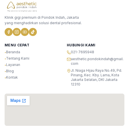
Klinik gigi premium di Pondok Indah, Jakarta
yang menghadirkan solusi dental profesional.
MENU CEPAT
HUBUNGI KAMI
Beranda
021-7695948
•
Tentang Kami
•
aesthetic.pondokindah@gmail.
com
Layanan
•
Jl. Niaga Hijau Raya No.49, Pd.
Blog
•
Pinang, Kec. Kby. Lama, Kota
Kontak
•
Jakarta Selatan, DKI Jakarta
12310