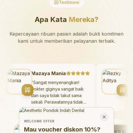
Testimoni
Apa Kata
Mereka?
Kepercayaan ribuan pasien adalah bukti komitmen
kami untuk memberikan pelayanan terbaik.
Mazaya Mania
"
Sangat menyenangkan!
Dokter giginya sangat baik
dan saya tidak takut sama
sekali. Perawatannya tidak
sakit, dan saya bisa bermain
Welcome Offer
di ruang bermain setelahnya.
Mau voucher diskon <strong>10%</strong>?
Close
Saya suka pergi ke dokter
WELCOME OFFER
gigi sekarang!
Debby Sahertian
"
Ma
Mau voucher diskon
10%
?