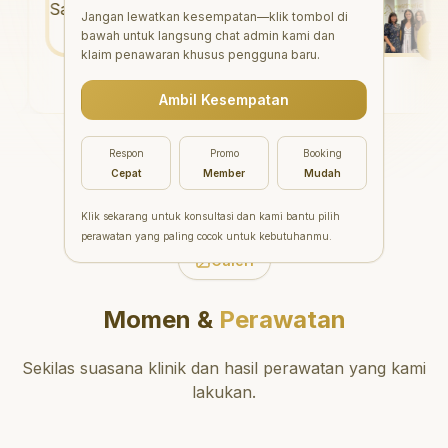
i
"
Aesthetic Pondok Indah
"
P
Jangan lewatkan kesempatan—klik tombol di
bawah untuk langsung chat admin kami dan
menawarkan perawatan gigi
gig
klaim penawaran khusus pengguna baru.
yang luar biasa untuk semua
Pon
orang. Dokter giginya
Dok
Ambil Kesempatan
profesional, ramah, dan
me
meluangkan waktu untuk
tid
mengedukasi pasien tentang
me
Respon
Promo
Booking
kesehatan gigi dan mulut
me
Cepat
Member
Mudah
yang baik. Klinik ini terletak di
te
daerah yang strategis,
pem
Klik sekarang untuk konsultasi dan kami bantu pilih
sehingga nyaman untuk
Sa
perawatan yang paling cocok untuk kebutuhanmu.
dikunjungi. Sangat
Galeri
direkomendasikan untuk
perawatan gigi yang nyaman
Momen &
Perawatan
dan berkualitas!
"
Sekilas suasana klinik dan hasil perawatan yang kami
lakukan.