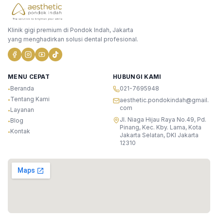
Klinik gigi premium di Pondok Indah, Jakarta
yang menghadirkan solusi dental profesional.
MENU CEPAT
HUBUNGI KAMI
Beranda
021-7695948
•
Tentang Kami
•
aesthetic.pondokindah@gmail.
com
Layanan
•
Jl. Niaga Hijau Raya No.49, Pd.
Blog
•
Pinang, Kec. Kby. Lama, Kota
Kontak
•
Jakarta Selatan, DKI Jakarta
12310