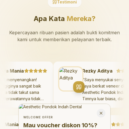
Testimoni
Apa Kata
Mereka?
Kepercayaan ribuan pasien adalah bukti komitmen
kami untuk memberikan pelayanan terbaik.
azaya Mania
Rezky Aditya
Sangat menyenangkan!
"
Saya menyukai sen
okter giginya sangat baik
saya berkat veneer d
an saya tidak takut sama
Aesthetic Pondok Ind
ekali. Perawatannya tidak
Timnya luar biasa, d
akit, dan saya bisa bermain
hasilnya melebihi ek
Welcome Offer
i ruang bermain setelahnya.
saya. Saya tersenyu
Mau voucher diskon <strong>10%</strong>?
Close
aya suka pergi ke dokter
dengan percaya diri 
WELCOME OFFER
Mania
igi sekarang!
"
hari.
"
Debby Sahertian
Mau voucher diskon
10%
?