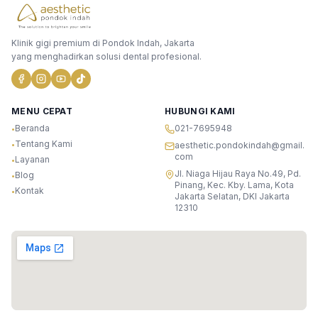
Klinik gigi premium di Pondok Indah, Jakarta
yang menghadirkan solusi dental profesional.
MENU CEPAT
HUBUNGI KAMI
Beranda
021-7695948
•
Tentang Kami
•
aesthetic.pondokindah@gmail.
com
Layanan
•
Jl. Niaga Hijau Raya No.49, Pd.
Blog
•
Pinang, Kec. Kby. Lama, Kota
Kontak
•
Jakarta Selatan, DKI Jakarta
12310