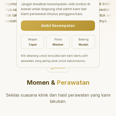
enyenangkan!
"
Aesthetic Pondok Indah
Jangan lewatkan kesempatan—klik tombol di
bawah untuk langsung chat admin kami dan
inya sangat baik
menawarkan perawatan gigi
klaim penawaran khusus pengguna baru.
idak takut sama
yang luar biasa untuk semua
awatannya tidak
orang. Dokter giginya
Ambil Kesempatan
saya bisa bermain
profesional, ramah, dan
ermain setelahnya.
meluangkan waktu untuk
pergi ke dokter
mengedukasi pasien tentang
Respon
Promo
Booking
ng!
"
kesehatan gigi dan mulut
Cepat
Member
Mudah
yang baik. Klinik ini terletak di
daerah yang strategis,
Klik sekarang untuk konsultasi dan kami bantu pilih
sehingga nyaman untuk
perawatan yang paling cocok untuk kebutuhanmu.
dikunjungi. Sangat
Galeri
direkomendasikan untuk
perawatan gigi yang nyaman
Momen &
Perawatan
dan berkualitas!
"
Sekilas suasana klinik dan hasil perawatan yang kami
lakukan.