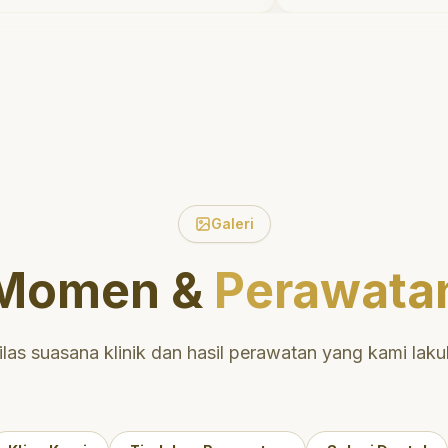
kan waktu untuk
tidak menyakitka
 pasien tentang
meluangkan wak
gi dan mulut yang baik.
mengedukasi sa
rletak di daerah yang
perawatan dan p
ehingga nyaman untuk
yang tepat. San
Sangat
direkomendasik
sikan untuk perawatan
aman dan berkualitas!
"
Galeri
Momen &
Perawata
ilas suasana klinik dan hasil perawatan yang kami laku