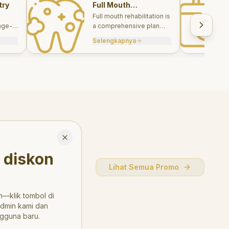
try
Full Mouth
Rehabilitations
Full mouth rehabilitation is
age-
a comprehensive plan
care
combining restorative and
Selengkapnya
, and
aesthetic treatments to
rebuild function, comfort,
and smile harmony.
Close
 diskon
Lihat Semua Promo
—klik tombol di
admin kami dan
gguna baru.