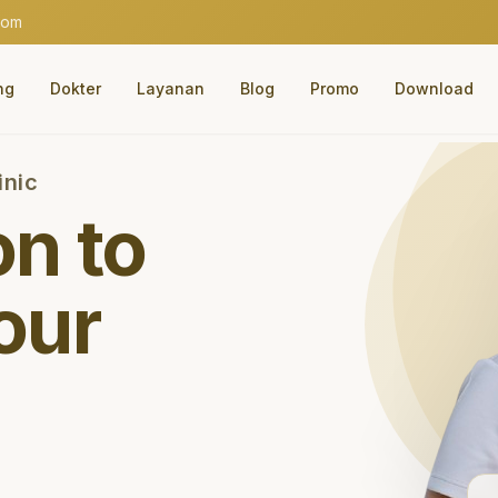
com
ng
Dokter
Layanan
Blog
Promo
Download
inic
on to
our