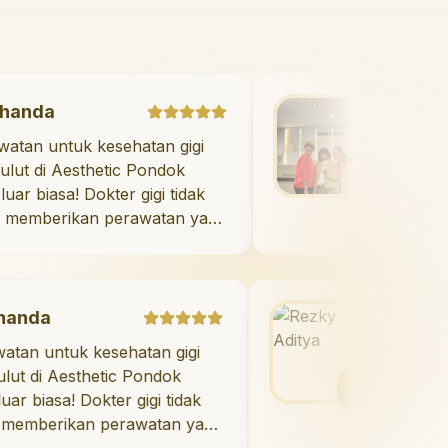
Marshanda
"
Perawatan untuk kesehatan gigi
dan mulut di Aesthetic Pondok
Indah luar biasa! Dokter gigi tidak
hanya memberikan perawatan yang
tidak menyakitkan tetapi juga
meluangkan waktu untuk
mengedukasi saya mengenai teknik
perawatan dan pembersihan gigi
Rezky Aditya
yang tepat. Sangat
k kesehatan gigi
"
Saya menyukai se
direkomendasikan!
"
sthetic Pondok
berkat veneer di Ae
 Dokter gigi tidak
Indah! Timnya luar 
an perawatan yang
hasilnya melebihi ek