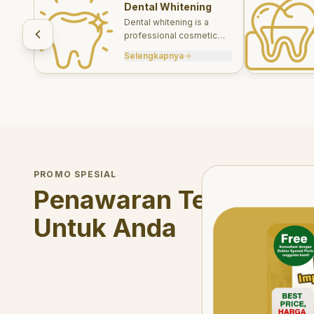
Dental Whitening
Dental whitening is a
professional cosmetic
treatment designed to
Selengkapnya
brighten your smile safely
and effectively.
Welcome Offer
PROMO SPESIAL
Mau voucher diskon <s
Penawaran Terbatas
Untuk Anda