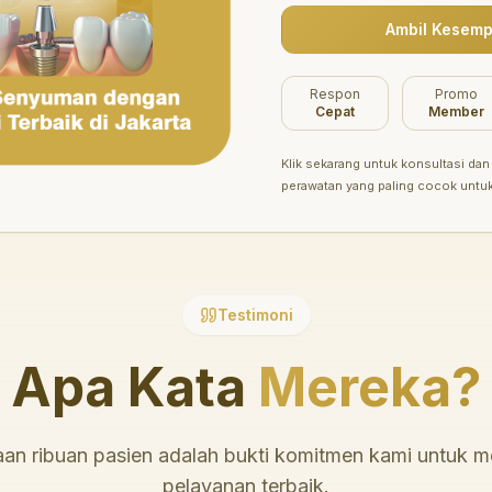
Ambil Kesemp
Belum ada promo tersedia saat ini.
Respon
Promo
Cepat
Member
Klik sekarang untuk konsultasi dan 
perawatan yang paling cocok untu
Testimoni
Apa Kata
Mereka?
an ribuan pasien adalah bukti komitmen kami untuk 
pelayanan terbaik.