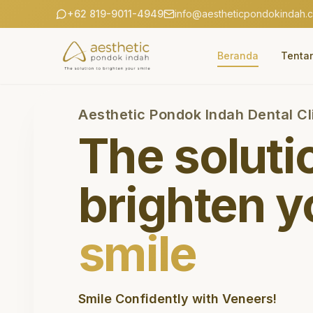
+62 819-9011-4949
info@aestheticpondokindah.
Beranda
Tenta
Aesthetic Pondok Indah Dental Cl
The soluti
brighten y
smile
Smile Confidently with Veneers!