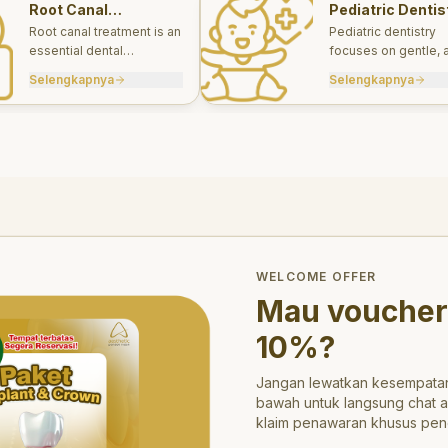
Root Canal
Pediatric Dentis
Treatments
Root canal treatment is an
Pediatric dentistry
essential dental
focuses on gentle, 
procedure designed to
appropriate dental 
Selengkapnya
Selengkapnya
save a tooth that has
for infants, children
been severely damaged
teens.
by infection or decay.
trong>10%</strong>?
WELCOME OFFER
Mau voucher
10%
?
Jangan lewatkan kesempatan
bawah untuk langsung chat 
klaim penawaran khusus pen