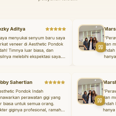
Rezky Aditya
"
Saya menyukai senyum baru saya
berkat veneer di Aesthetic Pondok
Indah! Timnya luar biasa, dan
hasilnya melebihi ekspektasi saya.
Saya tersenyum dengan percaya
diri setiap hari.
"
ertian
Marshanda
Pondok Indah
"
Perawatan untu
perawatan gigi yang
dan mulut di Ae
untuk semua orang.
Indah luar biasa!
ya profesional, ramah,
hanya memberik