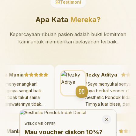
Testimoni
Apa Kata
Mereka?
Kepercayaan ribuan pasien adalah bukti komitmen
kami untuk memberikan pelayanan terbaik.
azaya Mania
Rezky Aditya
angat menyenangkan!
"
Saya menyukai seny
kter giginya sangat baik
saya berkat veneer d
n saya tidak takut sama
Aesthetic Pondok Ind
kali. Perawatannya tidak
Timnya luar biasa, da
kit, dan saya bisa bermain
hasilnya melebihi eks
Welcome Offer
 ruang bermain setelahnya.
saya. Saya tersenyum
Mau voucher diskon <strong>10%</strong>?
Close
ya suka pergi ke dokter
dengan percaya diri s
WELCOME OFFER
Mania
gi sekarang!
"
hari.
"
Debby Sahertian
Mau voucher diskon
10%
?