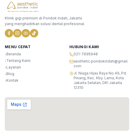
Klinik gigi premium di Pondok Indah, Jakarta
yang menghadirkan solusi dental profesional.
MENU CEPAT
HUBUNGI KAMI
Beranda
021-7695948
•
Tentang Kami
•
aesthetic.pondokindah@gmail.
com
Layanan
•
Jl. Niaga Hijau Raya No.49, Pd.
Blog
•
Pinang, Kec. Kby. Lama, Kota
Kontak
•
Jakarta Selatan, DKI Jakarta
12310