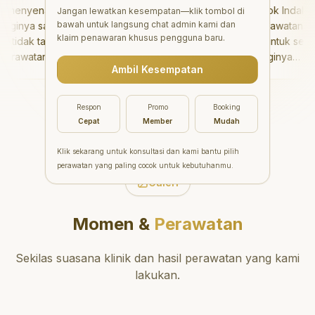
menyenangkan!
"
Aesthetic Pondok Indah
Jangan lewatkan kesempatan—klik tombol di
bawah untuk langsung chat admin kami dan
inya sangat baik
menawarkan perawatan gigi
klaim penawaran khusus pengguna baru.
idak takut sama
yang luar biasa untuk semua
rawatannya tidak
orang. Dokter giginya
Ambil Kesempatan
 saya bisa bermain
profesional, ramah, dan
ermain setelahnya.
meluangkan waktu untuk
 pergi ke dokter
mengedukasi pasien tentang
Respon
Promo
Booking
ang!
"
kesehatan gigi dan mulut
Cepat
Member
Mudah
yang baik. Klinik ini terletak di
daerah yang strategis,
Klik sekarang untuk konsultasi dan kami bantu pilih
sehingga nyaman untuk
perawatan yang paling cocok untuk kebutuhanmu.
dikunjungi. Sangat
Galeri
direkomendasikan untuk
perawatan gigi yang nyaman
Momen &
Perawatan
dan berkualitas!
"
Sekilas suasana klinik dan hasil perawatan yang kami
lakukan.