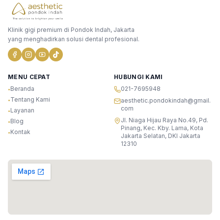
Klinik gigi premium di Pondok Indah, Jakarta
yang menghadirkan solusi dental profesional.
MENU CEPAT
HUBUNGI KAMI
Beranda
021-7695948
•
Tentang Kami
•
aesthetic.pondokindah@gmail.
com
Layanan
•
Jl. Niaga Hijau Raya No.49, Pd.
Blog
•
Pinang, Kec. Kby. Lama, Kota
Kontak
•
Jakarta Selatan, DKI Jakarta
12310