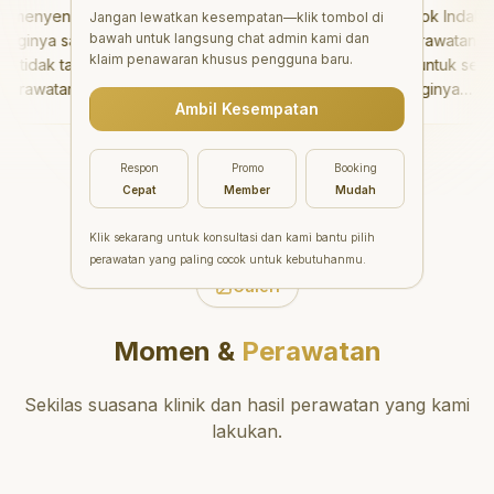
enyenangkan!
"
Aesthetic Pondok Indah
Jangan lewatkan kesempatan—klik tombol di
bawah untuk langsung chat admin kami dan
inya sangat baik
menawarkan perawatan gigi
klaim penawaran khusus pengguna baru.
idak takut sama
yang luar biasa untuk semua
rawatannya tidak
orang. Dokter giginya
Ambil Kesempatan
 saya bisa bermain
profesional, ramah, dan
ermain setelahnya.
meluangkan waktu untuk
pergi ke dokter
mengedukasi pasien tentang
Respon
Promo
Booking
ang!
"
kesehatan gigi dan mulut
Cepat
Member
Mudah
yang baik. Klinik ini terletak di
daerah yang strategis,
Klik sekarang untuk konsultasi dan kami bantu pilih
sehingga nyaman untuk
perawatan yang paling cocok untuk kebutuhanmu.
dikunjungi. Sangat
Galeri
direkomendasikan untuk
perawatan gigi yang nyaman
Momen &
Perawatan
dan berkualitas!
"
Sekilas suasana klinik dan hasil perawatan yang kami
lakukan.