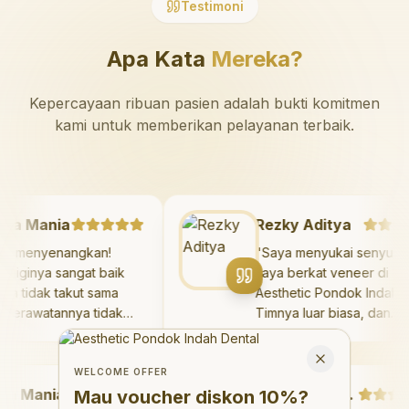
Testimoni
Apa Kata
Mereka?
Kepercayaan ribuan pasien adalah bukti komitmen
kami untuk memberikan pelayanan terbaik.
azaya Mania
Rezky Aditya
angat menyenangkan!
"
Saya menyukai seny
kter giginya sangat baik
saya berkat veneer d
n saya tidak takut sama
Aesthetic Pondok Ind
kali. Perawatannya tidak
Timnya luar biasa, da
kit, dan saya bisa bermain
hasilnya melebihi eks
Welcome Offer
 ruang bermain setelahnya.
saya. Saya tersenyu
Mau voucher diskon <strong>10%</strong>?
Close
ya suka pergi ke dokter
dengan percaya diri 
WELCOME OFFER
Mania
gi sekarang!
"
hari.
"
Debby Sahertian
Mau voucher diskon
10%
?