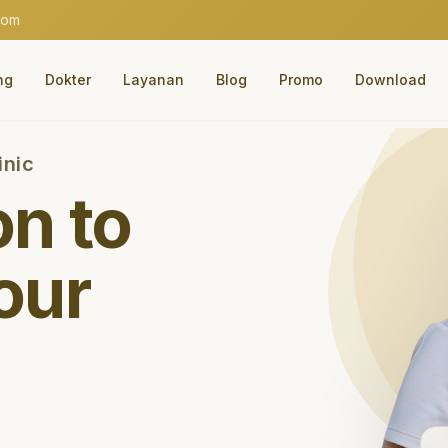
com
ng
Dokter
Layanan
Blog
Promo
Download
inic
on to
our