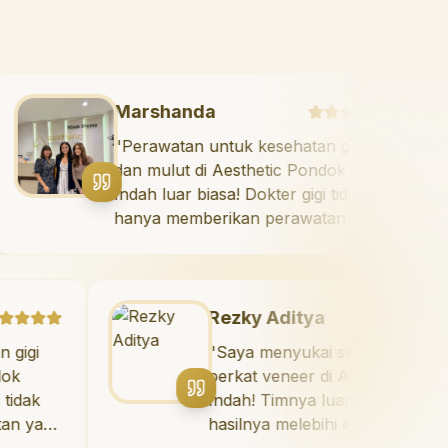
Marshanda
 saya
"
Perawatan untuk kesehatan gigi
ndok
dan mulut di Aesthetic Pondok
Indah luar biasa! Dokter gigi tidak
aya.
hanya memberikan perawatan ya
aya
tidak menyakitkan tetapi juga
meluangkan waktu untuk
mengedukasi saya mengenai tekni
perawatan dan pembersihan gigi
Rezky Aditya
yang tepat. Sangat
"
Saya menyukai senyum baru saya
direkomendasikan!
"
berkat veneer di Aesthetic Pondok
Indah! Timnya luar biasa, dan
hasilnya melebihi ekspektasi saya.