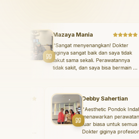
Mazaya Mania
ah
"
Sangat menyenangkan! D
 gigi yang
giginya sangat baik dan say
 orang.
takut sama sekali. Perawa
onal, ramah,
tidak sakit, dan saya bisa b
 untuk
ruang bermain setelahnya.
ntang
suka pergi ke dokter gigi s
t yang baik.
erah yang
Debby Sahertian
aman untuk
er
"
Aesthetic Pondok Indah
idak
menawarkan perawatan gigi yan
uk perawatan
nya
luar biasa untuk semua orang.
erkualitas!
"
ain di
Dokter giginya profesional, rama