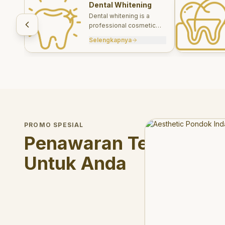
Dental Whitening
Dental whitening is a
professional cosmetic
treatment designed to
Selengkapnya
brighten your smile safely
and effectively.
Welcome Offer
PROMO SPESIAL
Mau voucher diskon <s
Penawaran Terbatas
Untuk Anda