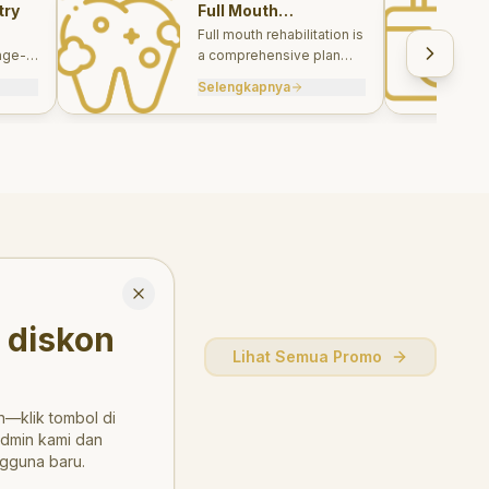
try
Full Mouth
Rehabilitations
Full mouth rehabilitation is
age-
a comprehensive plan
care
combining restorative and
Selengkapnya
, and
aesthetic treatments to
rebuild function, comfort,
and smile harmony.
Close
 diskon
Lihat Semua Promo
—klik tombol di
admin kami dan
gguna baru.