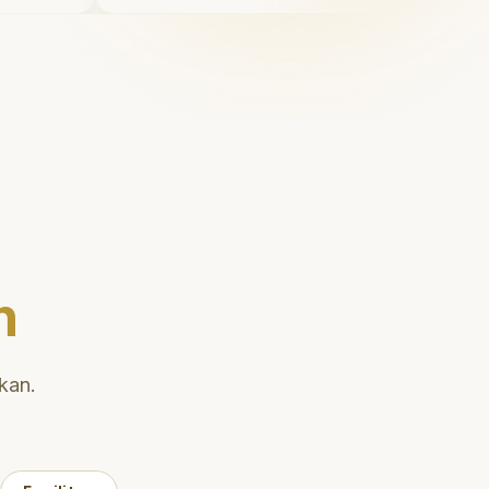
Saya tersenyum dengan percaya
diri setiap hari.
"
n
kan.