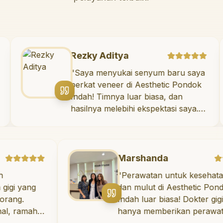
Rezky Aditya
okter
"
Saya menyukai senyum baru
a tidak
berkat veneer di Aesthetic Po
tannya
Indah! Timnya luar biasa, dan
ermain di
hasilnya melebihi ekspektasi s
 Saya
Saya tersenyum dengan perc
ekarang!
"
diri setiap hari.
"
Marshanda
"
Perawatan untuk kesehatan gigi
g
dan mulut di Aesthetic Pondok
Indah luar biasa! Dokter gigi tidak
h,
hanya memberikan perawatan yang