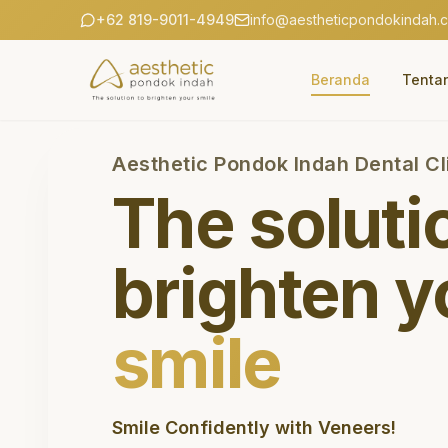
+62 819-9011-4949
info@aestheticpondokindah.
Beranda
Tenta
Aesthetic Pondok Indah Dental Cl
The soluti
brighten y
smile
Smile Confidently with Veneers!