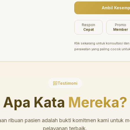
Ambil Kesemp
Belum ada promo tersedia saat ini.
Respon
Promo
Cepat
Member
Klik sekarang untuk konsultasi dan 
perawatan yang paling cocok untu
Testimoni
Apa Kata
Mereka?
an ribuan pasien adalah bukti komitmen kami untuk 
pelayanan terbaik.