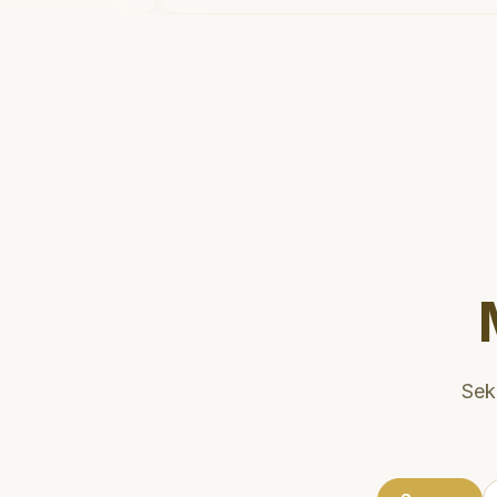
aya
dan meluangkan waktu untuk
rang!
"
mengedukasi pasien tentang
kesehatan gigi dan mulut yang bai
Klinik ini terletak di daerah yang
strategis, sehingga nyaman untuk
dikunjungi. Sangat
direkomendasikan untuk perawat
gigi yang nyaman dan berkualitas
Sek