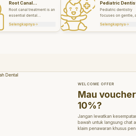
Root Canal
Pediatric Dentis
Treatments
Root canal treatment is an
Pediatric dentistry
essential dental
focuses on gentle, 
procedure designed to
appropriate dental 
Selengkapnya
Selengkapnya
save a tooth that has
for infants, children
been severely damaged
teens.
by infection or decay.
trong>10%</strong>?
WELCOME OFFER
Mau voucher
10%
?
Jangan lewatkan kesempatan
bawah untuk langsung chat 
klaim penawaran khusus pen