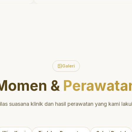
tidak menyakitkan tetapi juga
meluangkan waktu untuk
k.
mengedukasi saya mengenai teknik
perawatan dan pembersihan gigi
yang tepat. Sangat
direkomendasikan!
"
an
!
"
Galeri
Momen &
Perawata
ilas suasana klinik dan hasil perawatan yang kami laku