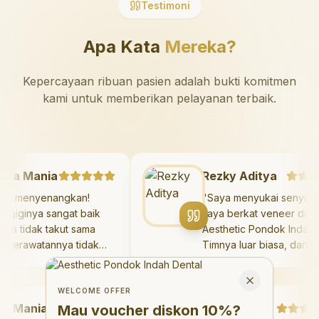
Testimoni
Apa Kata
Mereka?
Kepercayaan ribuan pasien adalah bukti komitmen
kami untuk memberikan pelayanan terbaik.
azaya Mania
Rezky Aditya
Sangat menyenangkan!
"
Saya menyukai sen
okter giginya sangat baik
saya berkat veneer 
an saya tidak takut sama
Aesthetic Pondok In
ekali. Perawatannya tidak
Timnya luar biasa, d
akit, dan saya bisa bermain
hasilnya melebihi ek
Welcome Offer
i ruang bermain setelahnya.
saya. Saya tersenyu
Mau voucher diskon <strong>10%</strong>?
Close
aya suka pergi ke dokter
dengan percaya diri 
WELCOME OFFER
Mania
igi sekarang!
"
hari.
"
Debby Sahertian
Mau voucher diskon
10%
?