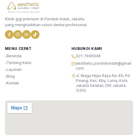
Klinik gigi premium di Pondok Indah, Jakarta
yang menghadirkan solusi dental profesional.
MENU CEPAT
HUBUNGI KAMI
Beranda
021-7695948
•
Tentang Kami
•
aesthetic.pondokindah@gmail.
com
Layanan
•
Jl. Niaga Hijau Raya No.49, Pd.
Blog
•
Pinang, Kec. Kby. Lama, Kota
Kontak
•
Jakarta Selatan, DKI Jakarta
12310