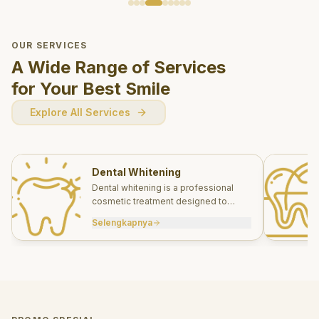
OUR SERVICES
A Wide Range of Services
for Your Best Smile
Explore All Services
Dental Whitening
Dental whitening is a professional
cosmetic treatment designed to
brighten your smile safely and
Selengkapnya
effectively.