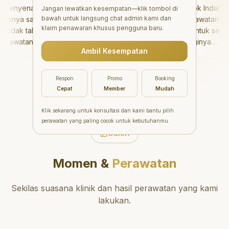
enyenangkan!
"
Aesthetic Pondok Indah
Jangan lewatkan kesempatan—klik tombol di
bawah untuk langsung chat admin kami dan
nya sangat baik
menawarkan perawatan gigi
klaim penawaran khusus pengguna baru.
dak takut sama
yang luar biasa untuk semua
awatannya tidak
orang. Dokter giginya
Ambil Kesempatan
saya bisa bermain
profesional, ramah, dan
rmain setelahnya.
meluangkan waktu untuk
pergi ke dokter
mengedukasi pasien tentang
Respon
Promo
Booking
ng!
"
kesehatan gigi dan mulut
Cepat
Member
Mudah
yang baik. Klinik ini terletak di
daerah yang strategis,
Klik sekarang untuk konsultasi dan kami bantu pilih
sehingga nyaman untuk
perawatan yang paling cocok untuk kebutuhanmu.
dikunjungi. Sangat
Galeri
direkomendasikan untuk
perawatan gigi yang nyaman
Momen &
Perawatan
dan berkualitas!
"
Sekilas suasana klinik dan hasil perawatan yang kami
lakukan.