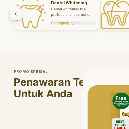
Dental Whitening
Dental whitening is a
professional cosmetic
treatment designed to
Selengkapnya
brighten your smile safely
and effectively.
Welcome Offer
PROMO SPESIAL
Mau voucher diskon <s
Penawaran Terbatas
Untuk Anda