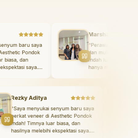
Aditya
Marshan
menyukai senyum baru saya
"
Perawatan
veneer di Aesthetic Pondok
dan mulut 
Timnya luar biasa, dan
Indah luar b
a melebihi ekspektasi saya.
hanya mem
ersenyum dengan percaya
tidak menya
ap hari.
"
meluangkan
mengedukas
perawatan 
ky Aditya
Mazaya
yang tepat.
a menyukai senyum baru saya
"
Sangat
direkomend
at veneer di Aesthetic Pondok
giginya 
h! Timnya luar biasa, dan
takut sa
nya melebihi ekspektasi saya.
tidak sak