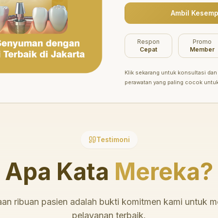
Ambil Kesemp
Belum ada promo tersedia saat ini.
Respon
Promo
Cepat
Member
Klik sekarang untuk konsultasi dan 
perawatan yang paling cocok untu
Testimoni
Apa Kata
Mereka?
an ribuan pasien adalah bukti komitmen kami untuk 
pelayanan terbaik.