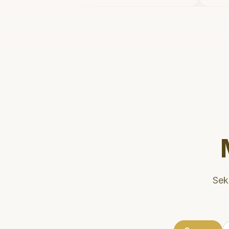
dan meluangkan waktu untuk
t
mengedukasi pasien tentang
m
kesehatan gigi dan mulut yang baik.
m
Klinik ini terletak di daerah yang
p
strategis, sehingga nyaman untuk
y
dikunjungi. Sangat
d
direkomendasikan untuk perawatan
gigi yang nyaman dan berkualitas!
"
Sek