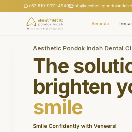
+62 819-9011-4949
info@aestheticpondokindah.
Beranda
Tenta
Aesthetic Pondok Indah Dental Cl
The soluti
brighten y
smile
Smile Confidently with Veneers!