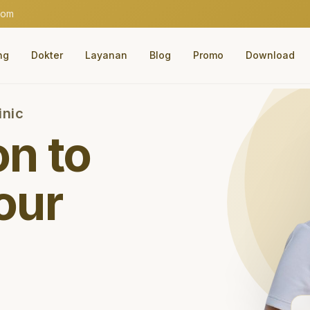
com
ng
Dokter
Layanan
Blog
Promo
Download
inic
on to
our