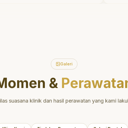
idak menyakitkan tetapi juga
Saya
eluangkan waktu untuk
diri 
engedukasi saya mengenai teknik
erawatan dan pembersihan gigi
ang tepat. Sangat
irekomendasikan!
"
Galeri
Momen &
Perawata
ilas suasana klinik dan hasil perawatan yang kami laku