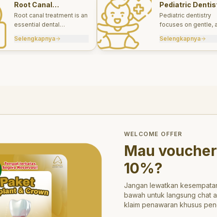
Root Canal
Pediatric Dentis
Treatments
Root canal treatment is an
Pediatric dentistry
essential dental
focuses on gentle, 
procedure designed to
appropriate dental 
Selengkapnya
Selengkapnya
save a tooth that has
for infants, children
been severely damaged
teens.
by infection or decay.
trong>10%</strong>?
WELCOME OFFER
Mau voucher
10%
?
Jangan lewatkan kesempatan
bawah untuk langsung chat 
klaim penawaran khusus pen