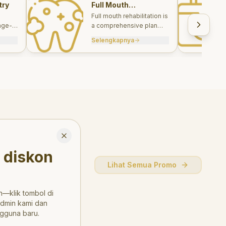
try
Full Mouth
Rehabilitations
Full mouth rehabilitation is
age-
a comprehensive plan
care
combining restorative and
Selengkapnya
, and
aesthetic treatments to
rebuild function, comfort,
and smile harmony.
Close
 diskon
Lihat Semua Promo
—klik tombol di
admin kami dan
gguna baru.