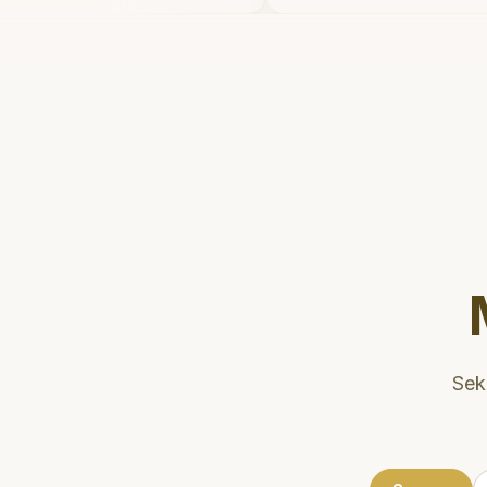
elahnya. Saya
dan meluangkan wakt
er gigi sekarang!
"
mengedukasi pasien t
kesehatan gigi dan mu
Klinik ini terletak di 
strategis, sehingga n
dikunjungi. Sangat
direkomendasikan un
gigi yang nyaman dan 
Sek