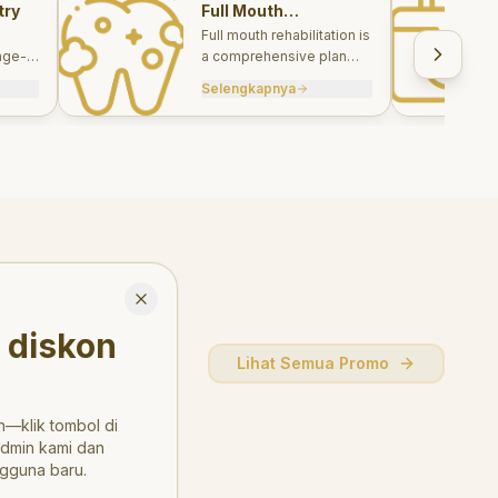
try
Full Mouth
Rehabilitations
Full mouth rehabilitation is
age-
a comprehensive plan
care
combining restorative and
Selengkapnya
, and
aesthetic treatments to
rebuild function, comfort,
and smile harmony.
Close
 diskon
Lihat Semua Promo
—klik tombol di
admin kami dan
gguna baru.