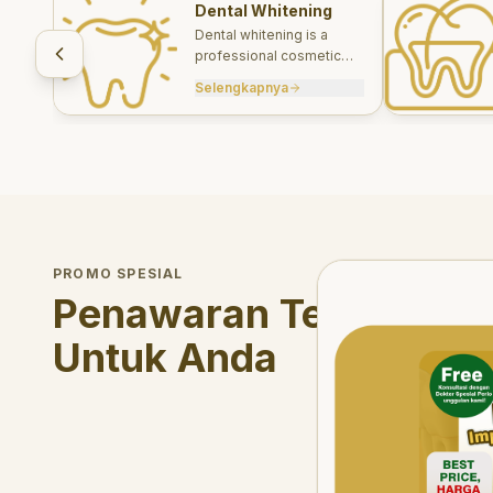
Dental Whitening
Dental whitening is a
professional cosmetic
treatment designed to
Selengkapnya
brighten your smile safely
and effectively.
Welcome Offer
PROMO SPESIAL
Mau voucher diskon <s
Penawaran Terbatas
Untuk Anda