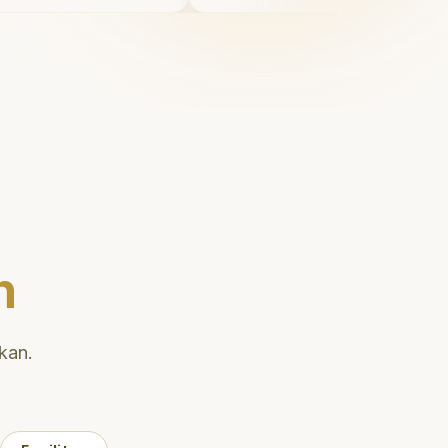
uga
Saya tersenyum dengan per
diri setiap hari.
"
ai teknik
an gigi
n
kan.