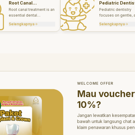
Root Canal
Pediatric Dentis
Treatments
Root canal treatment is an
Pediatric dentistry
essential dental
focuses on gentle, 
procedure designed to
appropriate dental 
Selengkapnya
Selengkapnya
save a tooth that has
for infants, children
been severely damaged
teens.
by infection or decay.
trong>10%</strong>?
WELCOME OFFER
Mau voucher
10%
?
Jangan lewatkan kesempatan
bawah untuk langsung chat 
klaim penawaran khusus pen