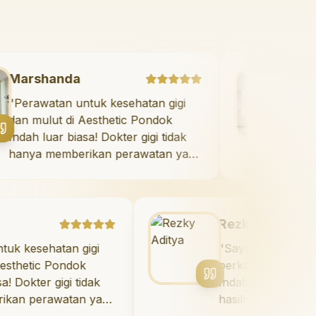
Marshanda
"
Perawatan untuk kesehatan gigi
dan mulut di Aesthetic Pondok
Indah luar biasa! Dokter gigi tidak
hanya memberikan perawatan yang
tidak menyakitkan tetapi juga
meluangkan waktu untuk
mengedukasi saya mengenai teknik
perawatan dan pembersihan gigi
Rezky Aditya
yang tepat. Sangat
an gigi
"
Saya menyukai senyum bar
direkomendasikan!
"
ondok
berkat veneer di Aesthetic P
gi tidak
Indah! Timnya luar biasa, da
atan yang
hasilnya melebihi ekspektasi 