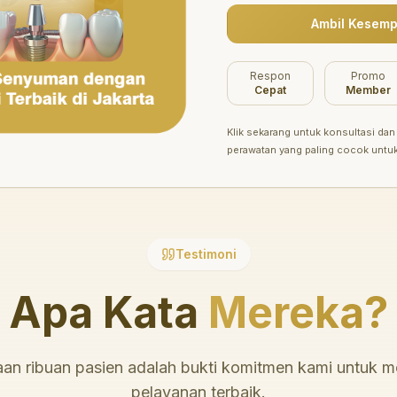
Ambil Kesemp
Belum ada promo tersedia saat ini.
Respon
Promo
Cepat
Member
Klik sekarang untuk konsultasi dan 
perawatan yang paling cocok untu
Testimoni
Apa Kata
Mereka?
an ribuan pasien adalah bukti komitmen kami untuk 
pelayanan terbaik.