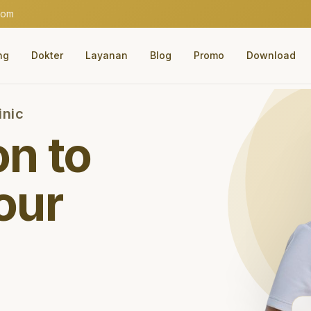
com
ng
Dokter
Layanan
Blog
Promo
Download
inic
on to
our