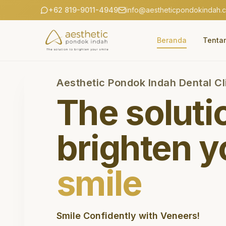
+62 819-9011-4949
info@aestheticpondokindah.
Beranda
Tenta
Aesthetic Pondok Indah Dental Cl
The soluti
brighten y
smile
Smile Confidently with Veneers!