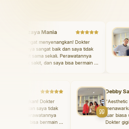
Mazaya Mania
"
Sangat menyenangkan! Dokter
giginya sangat baik dan saya tidak
takut sama sekali. Perawatannya
tidak sakit, dan saya bisa bermain di
ruang bermain setelahnya. Saya
suka pergi ke dokter gigi sekarang!
"
.
Debby Sahertian
gkan! Dokter
"
Aesthetic Pondok In
k dan saya tidak
menawarkan perawata
n
. Perawatannya
luar biasa untuk sem
ya bisa bermain di
Dokter giginya profes