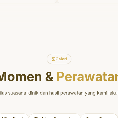
u untuk
tidak menyakitkan tetapi j
entang
meluangkan waktu untuk
lut yang baik.
mengedukasi saya mengen
daerah yang
perawatan dan pembersih
yaman untuk
yang tepat. Sangat
direkomendasikan!
"
tuk perawatan
berkualitas!
"
Galeri
Momen &
Perawata
ilas suasana klinik dan hasil perawatan yang kami laku