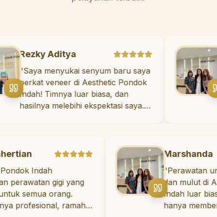
Rezky Aditya
"
Saya menyukai senyum baru saya
berkat veneer di Aesthetic Pondok
Indah! Timnya luar biasa, dan
hasilnya melebihi ekspektasi saya.
Saya tersenyum dengan percaya
diri setiap hari.
"
Marshanda
dah
"
Perawatan untuk kesehat
n gigi yang
dan mulut di Aesthetic P
ua orang.
Indah luar biasa! Dokter gi
ional, ramah,
hanya memberikan peraw