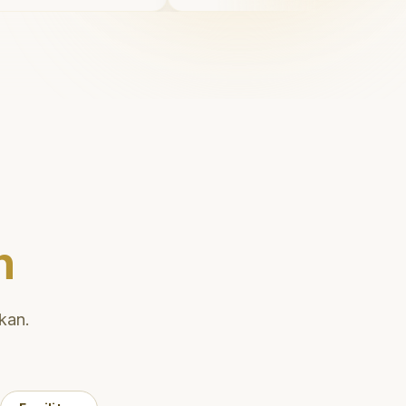
juga
Saya tersenyum dengan per
k
diri setiap hari.
"
nai teknik
an gigi
n
kan.