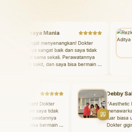
Mazaya Mania
"
Sangat menyenangkan! Dokter
giginya sangat baik dan saya tidak
takut sama sekali. Perawatannya
tidak sakit, dan saya bisa bermain di
ruang bermain setelahnya. Saya
suka pergi ke dokter gigi sekarang!
"
Debby Sahertian
ngkan! Dokter
"
Aesthetic Pondok I
ik dan saya tidak
menawarkan perawat
i. Perawatannya
luar biasa untuk sem
aya bisa bermain di
Dokter giginya profe