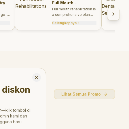
try
Full Mouth
Rehabilitations
Full mouth rehabilitation is
age-
a comprehensive plan
care
combining restorative and
Selengkapnya
, and
aesthetic treatments to
rebuild function, comfort,
and smile harmony.
Close
 diskon
Lihat Semua Promo
—klik tombol di
admin kami dan
gguna baru.