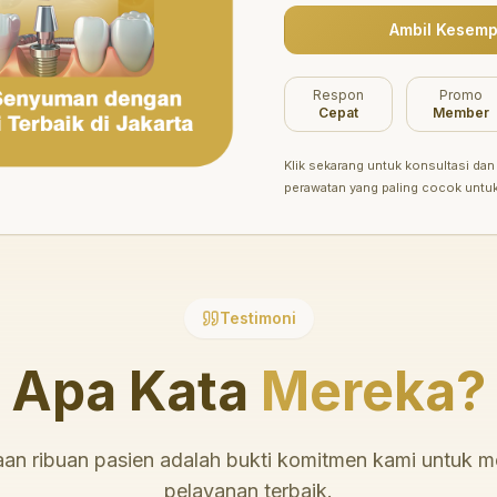
Ambil Kesemp
Belum ada promo tersedia saat ini.
Respon
Promo
Cepat
Member
Klik sekarang untuk konsultasi dan 
perawatan yang paling cocok untu
Testimoni
Apa Kata
Mereka?
an ribuan pasien adalah bukti komitmen kami untuk 
pelayanan terbaik.