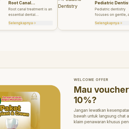
Root Canal
Pediatric Dentis
Treatments
Root canal treatment is an
Pediatric dentistry
essential dental
focuses on gentle, 
procedure designed to
appropriate dental 
Selengkapnya
Selengkapnya
save a tooth that has
for infants, children
been severely damaged
teens.
by infection or decay.
trong>10%</strong>?
WELCOME OFFER
Mau voucher
10%
?
Jangan lewatkan kesempatan
bawah untuk langsung chat 
klaim penawaran khusus pen