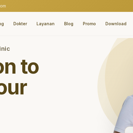
com
ng
Dokter
Layanan
Blog
Promo
Download
inic
on to
our