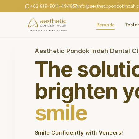
+62 819-9011-4949
info@aestheticpondokindah.
Beranda
Tenta
Aesthetic Pondok Indah Dental Cl
The soluti
brighten y
smile
Smile Confidently with Veneers!