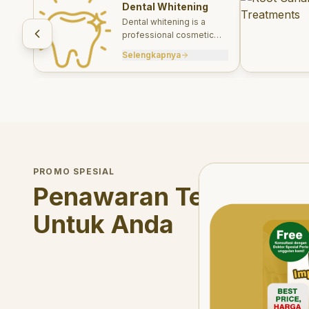
Dental Whitening
Dental whitening is a
professional cosmetic
treatment designed to
Selengkapnya
brighten your smile safely
and effectively.
Welcome Offer
PROMO SPESIAL
Mau voucher diskon <s
Penawaran Terbatas
Untuk Anda