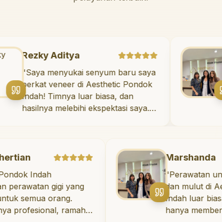
Rezky Aditya
"
Saya menyukai senyum baru saya
berkat veneer di Aesthetic Pondok
Indah! Timnya luar biasa, dan
hasilnya melebihi ekspektasi saya.
Saya tersenyum dengan percaya
diri setiap hari.
"
Marshanda
ndah
"
Perawatan untuk keseha
an gigi yang
dan mulut di Aesthetic 
ua orang.
Indah luar biasa! Dokter g
sional, ramah,
hanya memberikan pera