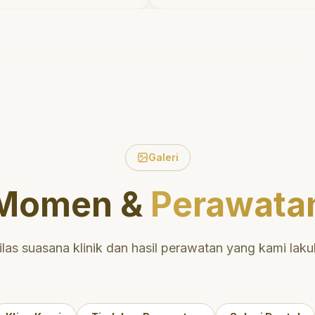
tu untuk
tidak menyakitkan tetapi 
tentang
meluangkan waktu untu
ulut yang baik.
mengedukasi saya menge
 daerah yang
perawatan dan pembersih
nyaman untuk
yang tepat. Sangat
direkomendasikan!
"
ntuk perawatan
 berkualitas!
"
Galeri
Momen &
Perawata
ilas suasana klinik dan hasil perawatan yang kami laku