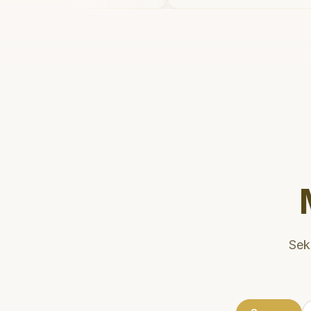
telahnya. Saya
dan meluangkan wak
ter gigi sekarang!
"
mengedukasi pasien 
kesehatan gigi dan m
Klinik ini terletak di
strategis, sehingga 
dikunjungi. Sangat
direkomendasikan u
gigi yang nyaman dan
Sek