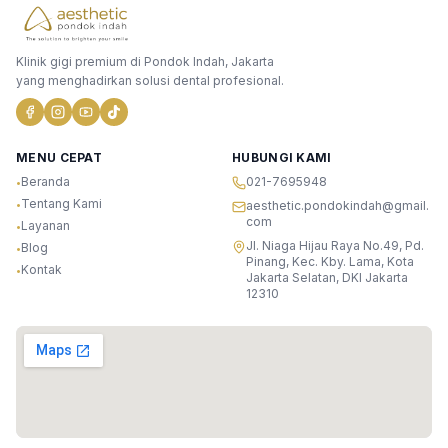
Klinik gigi premium di Pondok Indah, Jakarta
yang menghadirkan solusi dental profesional.
MENU CEPAT
HUBUNGI KAMI
Beranda
021-7695948
•
Tentang Kami
•
aesthetic.pondokindah@gmail.
com
Layanan
•
Jl. Niaga Hijau Raya No.49, Pd.
Blog
•
Pinang, Kec. Kby. Lama, Kota
Kontak
•
Jakarta Selatan, DKI Jakarta
12310