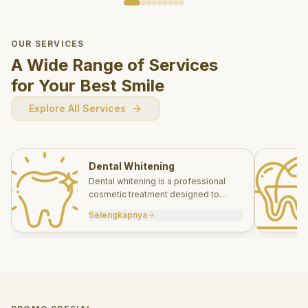
OUR SERVICES
A Wide Range of Services
for Your Best Smile
Explore All Services
Dental Whitening
Dental whitening is a professional
cosmetic treatment designed to
brighten your smile safely and
Selengkapnya
effectively.