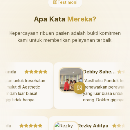
Testimoni
Apa Kata
Mereka?
Kepercayaan ribuan pasien adalah bukti komitmen
kami untuk memberikan pelayanan terbaik.
Marshanda
Debby Sahertian
Perawatan untuk kesehatan
"
Aesthetic Pondok I
igi dan mulut di Aesthetic
menawarkan perawat
ondok Indah luar biasa!
yang luar biasa unt
okter gigi tidak hanya
orang. Dokter giginy
emberikan perawatan yang
profesional, ramah, 
idak menyakitkan tetapi juga
meluangkan waktu u
eluangkan waktu untuk
mengedukasi pasien
da
engedukasi saya mengenai
Rezky Aditya
kesehatan gigi dan m