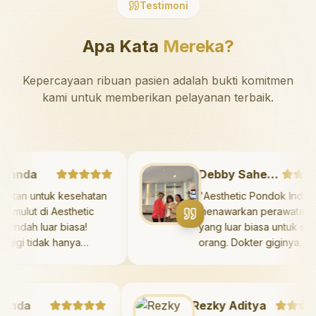
Testimoni
Apa Kata
Mereka?
Kepercayaan ribuan pasien adalah bukti komitmen
kami untuk memberikan pelayanan terbaik.
arshanda
Debby Sahertian
erawatan untuk kesehatan
"
Aesthetic Pondok In
gi dan mulut di Aesthetic
menawarkan perawata
ndok Indah luar biasa!
yang luar biasa untu
kter gigi tidak hanya
orang. Dokter giginya
mberikan perawatan yang
profesional, ramah, d
dak menyakitkan tetapi juga
meluangkan waktu un
luangkan waktu untuk
mengedukasi pasien 
nda
ngedukasi saya mengenai
Rezky Aditya
kesehatan gigi dan mu