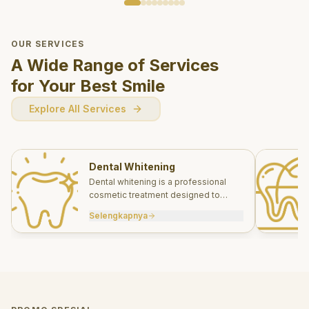
OUR SERVICES
A Wide Range of Services
for Your Best Smile
Explore All Services
Dental Whitening
Dental whitening is a professional
cosmetic treatment designed to
brighten your smile safely and
Selengkapnya
effectively.