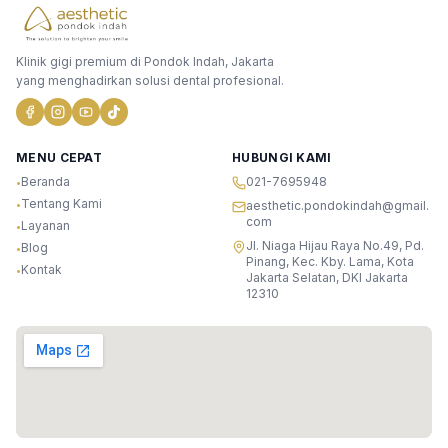
Klinik gigi premium di Pondok Indah, Jakarta
yang menghadirkan solusi dental profesional.
MENU CEPAT
HUBUNGI KAMI
Beranda
021-7695948
•
Tentang Kami
•
aesthetic.pondokindah@gmail.
com
Layanan
•
Jl. Niaga Hijau Raya No.49, Pd.
Blog
•
Pinang, Kec. Kby. Lama, Kota
Kontak
•
Jakarta Selatan, DKI Jakarta
12310