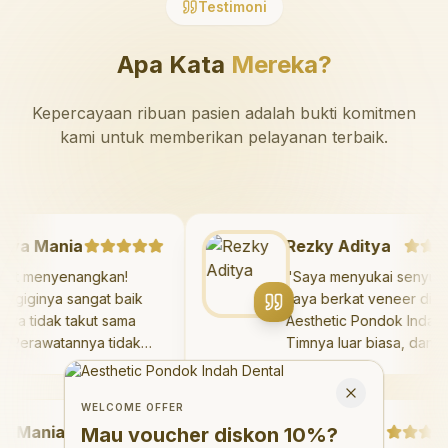
Testimoni
Apa Kata
Mereka?
Kepercayaan ribuan pasien adalah bukti komitmen
kami untuk memberikan pelayanan terbaik.
Mazaya Mania
Rezky Aditya
Sangat menyenangkan!
"
Saya menyukai sen
okter giginya sangat baik
saya berkat veneer 
an saya tidak takut sama
Aesthetic Pondok In
ekali. Perawatannya tidak
Timnya luar biasa, d
akit, dan saya bisa bermain
hasilnya melebihi ek
Welcome Offer
i ruang bermain setelahnya.
saya. Saya tersenyu
Mau voucher diskon <strong>10%</strong>?
Close
aya suka pergi ke dokter
dengan percaya diri 
WELCOME OFFER
Mania
igi sekarang!
"
hari.
"
Debby Sahertian
Mau voucher diskon
10%
?