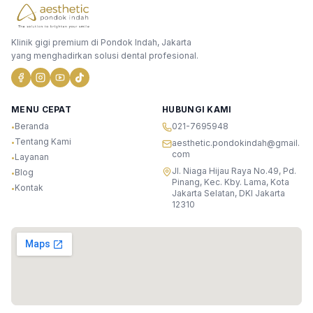
Klinik gigi premium di Pondok Indah, Jakarta
yang menghadirkan solusi dental profesional.
MENU CEPAT
HUBUNGI KAMI
Beranda
021-7695948
•
Tentang Kami
•
aesthetic.pondokindah@gmail.
com
Layanan
•
Jl. Niaga Hijau Raya No.49, Pd.
Blog
•
Pinang, Kec. Kby. Lama, Kota
Kontak
•
Jakarta Selatan, DKI Jakarta
12310