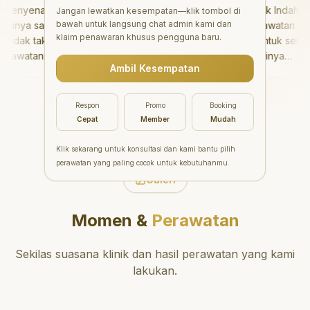
nyenangkan!
"
Aesthetic Pondok Indah
Jangan lewatkan kesempatan—klik tombol di
bawah untuk langsung chat admin kami dan
nya sangat baik
menawarkan perawatan gigi
klaim penawaran khusus pengguna baru.
dak takut sama
yang luar biasa untuk semua
awatannya tidak
orang. Dokter giginya
Ambil Kesempatan
saya bisa bermain
profesional, ramah, dan
rmain setelahnya.
meluangkan waktu untuk
pergi ke dokter
mengedukasi pasien tentang
Respon
Promo
Booking
ng!
"
kesehatan gigi dan mulut
Cepat
Member
Mudah
yang baik. Klinik ini terletak di
daerah yang strategis,
Klik sekarang untuk konsultasi dan kami bantu pilih
sehingga nyaman untuk
perawatan yang paling cocok untuk kebutuhanmu.
dikunjungi. Sangat
Galeri
direkomendasikan untuk
perawatan gigi yang nyaman
Momen &
Perawatan
dan berkualitas!
"
Sekilas suasana klinik dan hasil perawatan yang kami
lakukan.