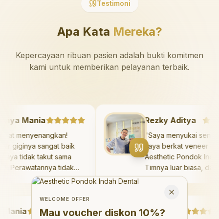
Testimoni
Apa Kata
Mereka?
Kepercayaan ribuan pasien adalah bukti komitmen
kami untuk memberikan pelayanan terbaik.
Mazaya Mania
Rezky Aditya
"
Sangat menyenangkan!
"
Saya menyukai s
Dokter giginya sangat baik
saya berkat veneer
dan saya tidak takut sama
Aesthetic Pondok I
sekali. Perawatannya tidak
Timnya luar biasa,
sakit, dan saya bisa bermain
hasilnya melebihi 
Welcome Offer
di ruang bermain setelahnya.
saya. Saya tersen
Mau voucher diskon <strong>10%</strong>?
Close
Saya suka pergi ke dokter
dengan percaya dir
WELCOME OFFER
ania
gigi sekarang!
"
hari.
Debby Sahertian
"
Mau voucher diskon
10%
?