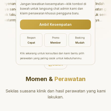
yenangkan!
"
Aesthetic Pondok Indah
Jangan lewatkan kesempatan—klik tombol di
bawah untuk langsung chat admin kami dan
ya sangat baik
menawarkan perawatan gigi
klaim penawaran khusus pengguna baru.
ak takut sama
yang luar biasa untuk semua
watannya tidak
orang. Dokter giginya
Ambil Kesempatan
ya bisa bermain
profesional, ramah, dan
main setelahnya.
meluangkan waktu untuk
rgi ke dokter
mengedukasi pasien tentang
Respon
Promo
Booking
!
"
kesehatan gigi dan mulut
Cepat
Member
Mudah
yang baik. Klinik ini terletak di
daerah yang strategis,
Klik sekarang untuk konsultasi dan kami bantu pilih
sehingga nyaman untuk
perawatan yang paling cocok untuk kebutuhanmu.
dikunjungi. Sangat
Galeri
direkomendasikan untuk
perawatan gigi yang nyaman
Momen &
Perawatan
dan berkualitas!
"
Sekilas suasana klinik dan hasil perawatan yang kami
lakukan.