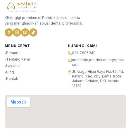
Klinik gigi premium di Pondok Indah, Jakarta
yang menghadirkan solusi dental profesional.
MENU CEPAT
HUBUNGI KAMI
Beranda
021-7695948
•
Tentang Kami
•
aesthetic.pondokindah@gmail.
com
Layanan
•
Jl. Niaga Hijau Raya No.49, Pd.
Blog
•
Pinang, Kec. Kby. Lama, Kota
Kontak
•
Jakarta Selatan, DKI Jakarta
12310