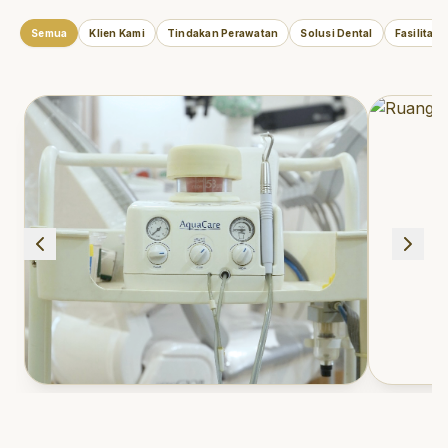
Semua
Klien Kami
Tindakan Perawatan
Solusi Dental
Fasilitas