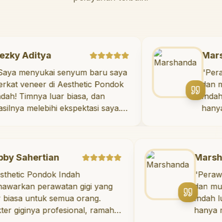
Rezky Aditya
"
Saya menyukai senyum baru saya
berkat veneer di Aesthetic Pondok
Indah! Timnya luar biasa, dan
hasilnya melebihi ekspektasi saya.
Saya tersenyum dengan percaya
diri setiap hari.
"
ertian
Marshanda
Pondok Indah
"
Perawatan untu
perawatan gigi yang
dan mulut di Ae
ntuk semua orang.
Indah luar biasa!
ya profesional, ramah,
hanya memberik