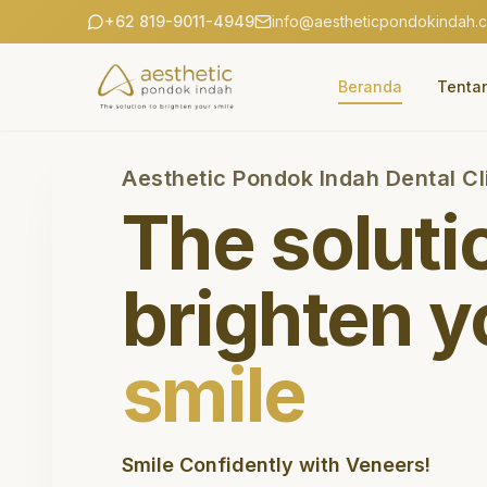
+62 819-9011-4949
info@aestheticpondokindah.
Beranda
Tenta
Aesthetic Pondok Indah Dental Cl
The soluti
brighten y
smile
Smile Confidently with Veneers!