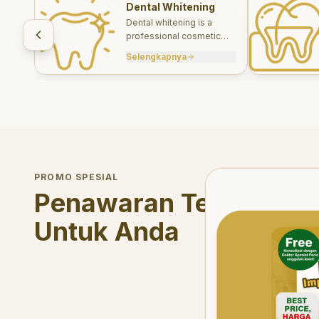
Dental Whitening
Dental whitening is a
professional cosmetic
treatment designed to
Selengkapnya
brighten your smile safely
and effectively.
Welcome Offer
PROMO SPESIAL
Mau voucher diskon <s
Penawaran Terbatas
Untuk Anda