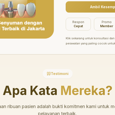
Ambil Kesemp
Belum ada promo tersedia saat ini.
Respon
Promo
Cepat
Member
Klik sekarang untuk konsultasi dan 
perawatan yang paling cocok untu
Testimoni
Apa Kata
Mereka?
an ribuan pasien adalah bukti komitmen kami untuk 
pelayanan terbaik.