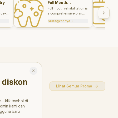
try
Full Mouth
Rehabilitations
Full mouth rehabilitation is
age-
a comprehensive plan
care
combining restorative and
Selengkapnya
, and
aesthetic treatments to
rebuild function, comfort,
and smile harmony.
Close
 diskon
Lihat Semua Promo
—klik tombol di
admin kami dan
gguna baru.