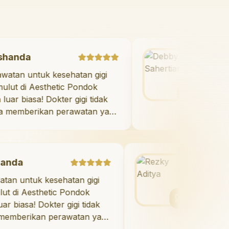
Marshanda
"
Perawatan untuk kesehatan gigi
dan mulut di Aesthetic Pondok
Indah luar biasa! Dokter gigi tidak
hanya memberikan perawatan yang
tidak menyakitkan tetapi juga
meluangkan waktu untuk
mengedukasi saya mengenai teknik
perawatan dan pembersihan gigi
Rezky Aditya
yang tepat. Sangat
k kesehatan gigi
"
Saya menyukai se
direkomendasikan!
"
sthetic Pondok
berkat veneer di Ae
 Dokter gigi tidak
Indah! Timnya luar 
an perawatan yang
hasilnya melebihi ek