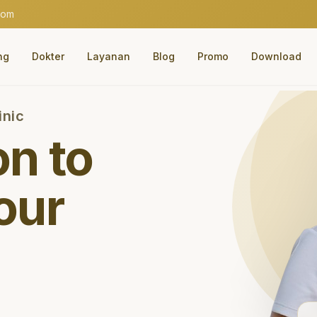
com
ng
Dokter
Layanan
Blog
Promo
Download
inic
on to
our