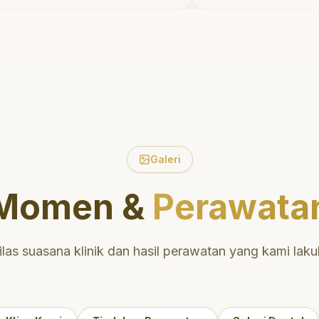
kan waktu untuk
tidak menyakitka
 pasien tentang
meluangkan wak
gi dan mulut yang baik.
mengedukasi say
rletak di daerah yang
perawatan dan p
ehingga nyaman untuk
yang tepat. San
Sangat
direkomendasika
sikan untuk perawatan
aman dan berkualitas!
"
Galeri
Momen &
Perawata
ilas suasana klinik dan hasil perawatan yang kami laku