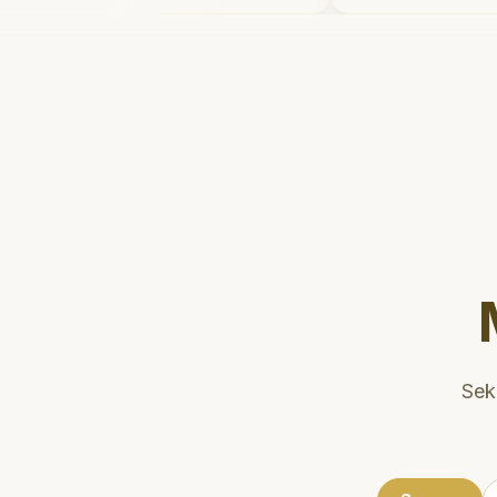
rmain setelahnya. Saya
dan meluang
i ke dokter gigi sekarang!
"
mengedukasi
kesehatan gi
Klinik ini te
strategis, s
dikunjungi. 
direkomenda
gigi yang ny
Sek