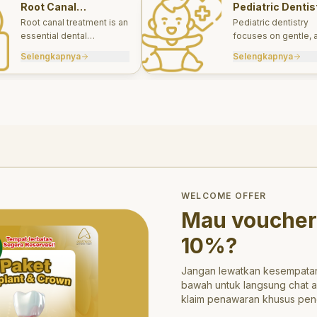
Root Canal
Pediatric Dentis
Treatments
Root canal treatment is an
Pediatric dentistry
essential dental
focuses on gentle, 
procedure designed to
appropriate dental 
Selengkapnya
Selengkapnya
save a tooth that has
for infants, children
been severely damaged
teens.
by infection or decay.
trong>10%</strong>?
WELCOME OFFER
Mau voucher
10%
?
Jangan lewatkan kesempatan
bawah untuk langsung chat 
klaim penawaran khusus pen