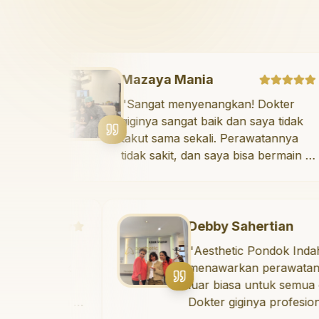
Mazaya Mania
ah
"
Sangat menyenangkan! D
 gigi yang
giginya sangat baik dan say
 orang.
takut sama sekali. Perawa
onal, ramah,
tidak sakit, dan saya bisa b
 untuk
ruang bermain setelahnya.
ntang
suka pergi ke dokter gigi s
t yang baik.
erah yang
Debby Sahertian
aman untuk
er
"
Aesthetic Pondok Indah
idak
menawarkan perawatan gigi yan
uk perawatan
nya
luar biasa untuk semua orang.
erkualitas!
"
ain di
Dokter giginya profesional, rama