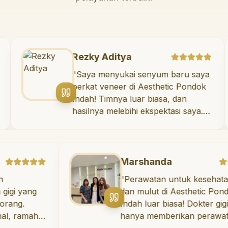
Rezky Aditya
okter
"
Saya menyukai senyum baru
a tidak
berkat veneer di Aesthetic Po
tannya
Indah! Timnya luar biasa, dan
ermain di
hasilnya melebihi ekspektasi s
 Saya
Saya tersenyum dengan perc
ekarang!
"
diri setiap hari.
"
Marshanda
"
Perawatan untuk kesehatan gigi
g
dan mulut di Aesthetic Pondok
Indah luar biasa! Dokter gigi tidak
h,
hanya memberikan perawatan yang