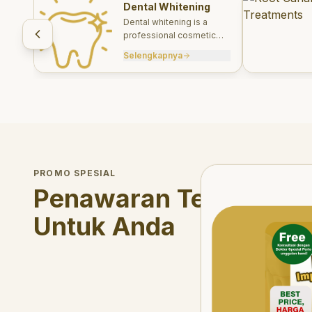
Dental Whitening
Dental whitening is a
professional cosmetic
treatment designed to
Selengkapnya
brighten your smile safely
and effectively.
Welcome Offer
PROMO SPESIAL
Mau voucher diskon <s
Penawaran Terbatas
Untuk Anda