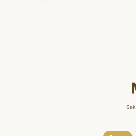
aya
dan meluangkan waktu untuk
rang!
"
mengedukasi pasien tentang
kesehatan gigi dan mulut yang bai
Klinik ini terletak di daerah yang
strategis, sehingga nyaman untuk
dikunjungi. Sangat
direkomendasikan untuk perawat
gigi yang nyaman dan berkualitas
Sek