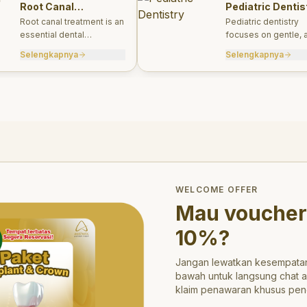
Root Canal
Pediatric Dentis
Treatments
Root canal treatment is an
Pediatric dentistry
essential dental
focuses on gentle, 
procedure designed to
appropriate dental 
Selengkapnya
Selengkapnya
save a tooth that has
for infants, children
been severely damaged
teens.
by infection or decay.
trong>10%</strong>?
WELCOME OFFER
Mau voucher
10%
?
Jangan lewatkan kesempatan
bawah untuk langsung chat 
klaim penawaran khusus pen