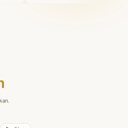
Saya tersenyum dengan percaya
diri setiap hari.
"
n
kan.