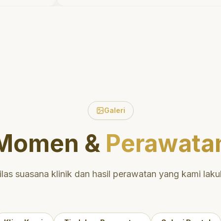
tidak menyakitkan tetapi juga
meluangkan waktu untuk
k.
mengedukasi saya mengenai teknik
perawatan dan pembersihan gigi
yang tepat. Sangat
direkomendasikan!
"
an
!
"
Galeri
Momen &
Perawata
ilas suasana klinik dan hasil perawatan yang kami laku