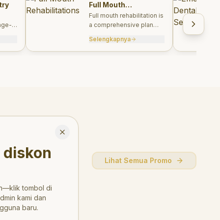
try
Full Mouth
Rehabilitations
Full mouth rehabilitation is
age-
a comprehensive plan
care
combining restorative and
Selengkapnya
, and
aesthetic treatments to
rebuild function, comfort,
and smile harmony.
Close
 diskon
Lihat Semua Promo
—klik tombol di
admin kami dan
gguna baru.