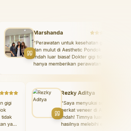
Marshanda
 saya
"
Perawatan untuk kesehatan gigi
ndok
dan mulut di Aesthetic Pondok
Indah luar biasa! Dokter gigi tidak
aya.
hanya memberikan perawatan ya
aya
tidak menyakitkan tetapi juga
meluangkan waktu untuk
mengedukasi saya mengenai tekni
perawatan dan pembersihan gigi
Rezky Aditya
yang tepat. Sangat
"
Saya menyukai senyum baru saya
direkomendasikan!
"
berkat veneer di Aesthetic Pondok
Indah! Timnya luar biasa, dan
hasilnya melebihi ekspektasi saya.