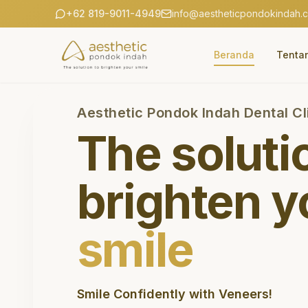
+62 819-9011-4949
info@aestheticpondokindah.
Beranda
Tenta
Aesthetic Pondok Indah Dental Cl
The soluti
brighten y
smile
Smile Confidently with Veneers!