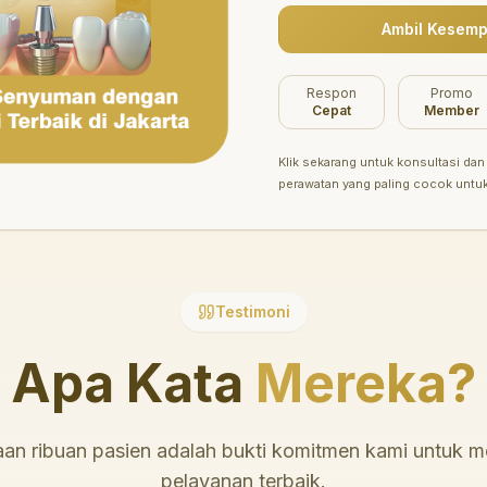
Ambil Kesemp
Belum ada promo tersedia saat ini.
Respon
Promo
Cepat
Member
Klik sekarang untuk konsultasi dan 
perawatan yang paling cocok untu
Testimoni
Apa Kata
Mereka?
an ribuan pasien adalah bukti komitmen kami untuk 
pelayanan terbaik.