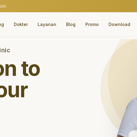
com
ng
Dokter
Layanan
Blog
Promo
Download
inic
on to
our