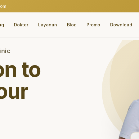
com
ng
Dokter
Layanan
Blog
Promo
Download
inic
on to
our