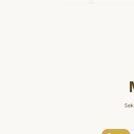
ermain setelahnya. Saya
dan meluan
gi ke dokter gigi sekarang!
"
mengedukasi
kesehatan gi
Klinik ini te
strategis, 
dikunjungi. 
direkomend
gigi yang n
Sek