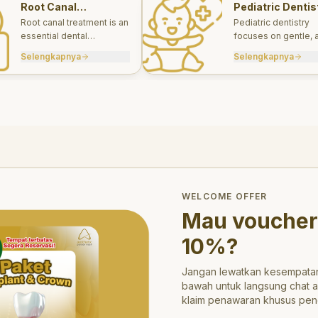
Root Canal
Pediatric Dentis
Treatments
Root canal treatment is an
Pediatric dentistry
essential dental
focuses on gentle, 
procedure designed to
appropriate dental 
Selengkapnya
Selengkapnya
save a tooth that has
for infants, children
been severely damaged
teens.
by infection or decay.
trong>10%</strong>?
WELCOME OFFER
Mau voucher
10%
?
Jangan lewatkan kesempatan
bawah untuk langsung chat 
klaim penawaran khusus pen