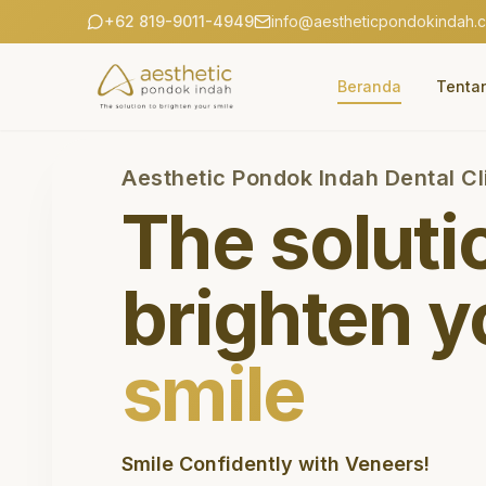
+62 819-9011-4949
info@aestheticpondokindah.
Beranda
Tenta
Aesthetic Pondok Indah Dental Cl
The soluti
brighten y
smile
Smile Confidently with Veneers!