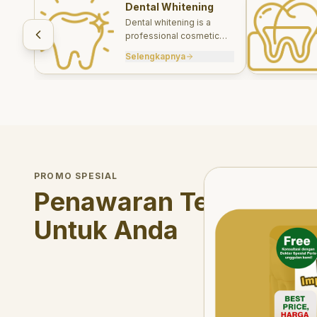
Dental Whitening
Dental whitening is a
professional cosmetic
treatment designed to
Selengkapnya
brighten your smile safely
and effectively.
Welcome Offer
PROMO SPESIAL
Mau voucher diskon <s
Penawaran Terbatas
Untuk Anda