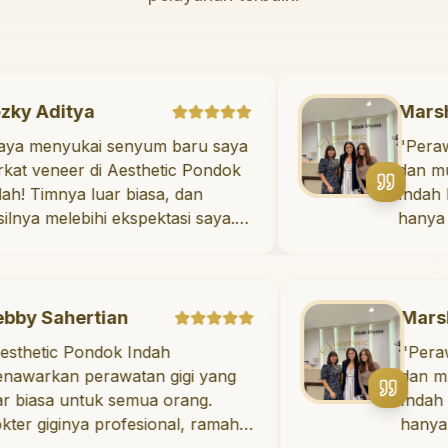
Rezky Aditya
"
Saya menyukai senyum baru saya
berkat veneer di Aesthetic Pondok
Indah! Timnya luar biasa, dan
hasilnya melebihi ekspektasi saya.
Saya tersenyum dengan percaya
diri setiap hari.
"
ertian
Marshanda
Pondok Indah
"
Perawatan unt
 perawatan gigi yang
dan mulut di Ae
untuk semua orang.
Indah luar biasa
nya profesional, ramah,
hanya memberi