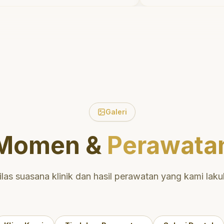
gkan waktu untuk
tidak menyakitka
 pasien tentang
meluangkan wa
gi dan mulut yang baik.
mengedukasi sa
rletak di daerah yang
perawatan dan 
sehingga nyaman untuk
yang tepat. San
Sangat
direkomendasik
asikan untuk perawatan
yaman dan berkualitas!
"
Galeri
Momen &
Perawata
ilas suasana klinik dan hasil perawatan yang kami laku