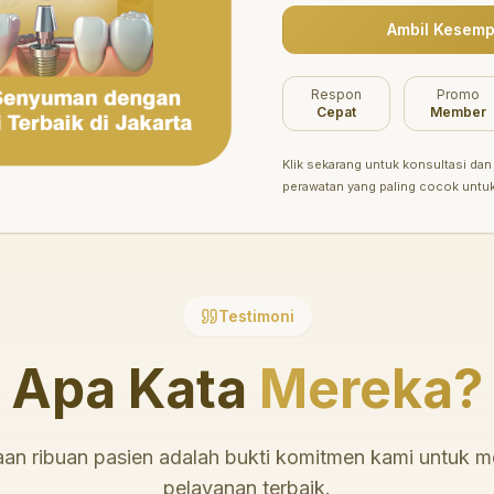
Ambil Kesemp
Belum ada promo tersedia saat ini.
Respon
Promo
Cepat
Member
Klik sekarang untuk konsultasi dan 
perawatan yang paling cocok untu
Testimoni
Apa Kata
Mereka?
an ribuan pasien adalah bukti komitmen kami untuk 
pelayanan terbaik.