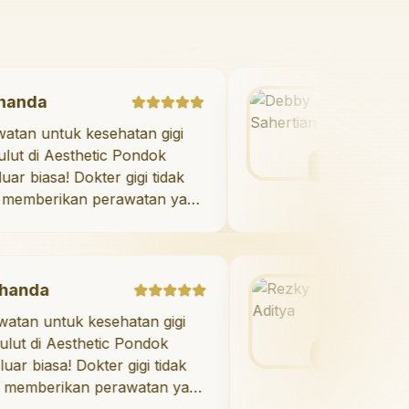
Marshanda
"
Perawatan untuk kesehatan gigi
dan mulut di Aesthetic Pondok
Indah luar biasa! Dokter gigi tidak
hanya memberikan perawatan yang
tidak menyakitkan tetapi juga
meluangkan waktu untuk
mengedukasi saya mengenai teknik
perawatan dan pembersihan gigi
Rezky Aditya
yang tepat. Sangat
uk kesehatan gigi
"
Saya menyukai se
direkomendasikan!
"
sthetic Pondok
berkat veneer di A
! Dokter gigi tidak
Indah! Timnya luar 
kan perawatan yang
hasilnya melebihi e