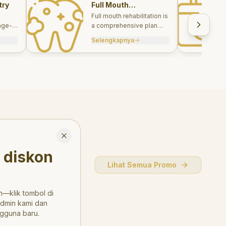
try
Full Mouth
Rehabilitations
Full mouth rehabilitation is
age-
a comprehensive plan
care
combining restorative and
Selengkapnya
, and
aesthetic treatments to
rebuild function, comfort,
and smile harmony.
Close
 diskon
Lihat Semua Promo
—klik tombol di
admin kami dan
gguna baru.