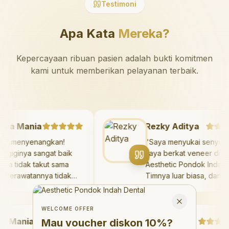
Testimoni
Apa Kata
Mereka?
Kepercayaan ribuan pasien adalah bukti komitmen
kami untuk memberikan pelayanan terbaik.
azaya Mania
Rezky Aditya
Sangat menyenangkan!
"
Saya menyukai sen
kter giginya sangat baik
saya berkat veneer d
n saya tidak takut sama
Aesthetic Pondok Ind
kali. Perawatannya tidak
Timnya luar biasa, da
kit, dan saya bisa bermain
hasilnya melebihi eks
Welcome Offer
 ruang bermain setelahnya.
saya. Saya tersenyu
Mau voucher diskon <strong>10%</strong>?
Close
aya suka pergi ke dokter
dengan percaya diri 
WELCOME OFFER
Mania
gi sekarang!
"
hari.
"
Debby Sahertian
Mau voucher diskon
10%
?