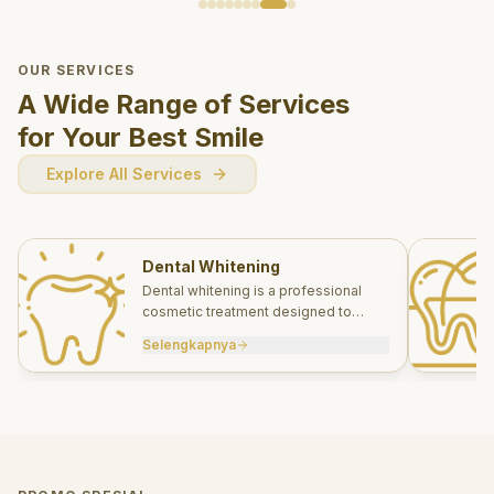
OUR SERVICES
A Wide Range of Services
for Your Best Smile
Explore All Services
Dental Whitening
Dental whitening is a professional
cosmetic treatment designed to
brighten your smile safely and
Selengkapnya
effectively.