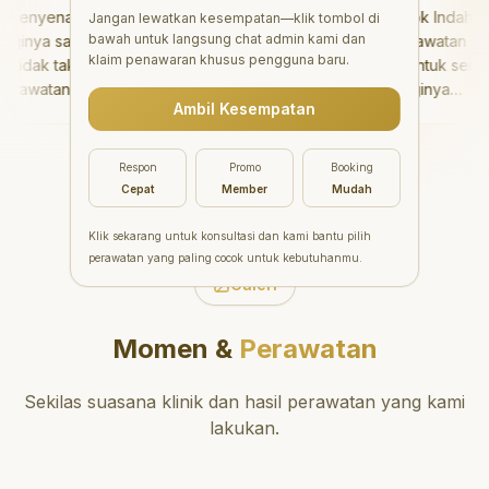
enyenangkan!
"
Aesthetic Pondok Indah
Jangan lewatkan kesempatan—klik tombol di
bawah untuk langsung chat admin kami dan
inya sangat baik
menawarkan perawatan gigi
klaim penawaran khusus pengguna baru.
idak takut sama
yang luar biasa untuk semua
rawatannya tidak
orang. Dokter giginya
Ambil Kesempatan
 saya bisa bermain
profesional, ramah, dan
ermain setelahnya.
meluangkan waktu untuk
pergi ke dokter
mengedukasi pasien tentang
Respon
Promo
Booking
ang!
"
kesehatan gigi dan mulut
Cepat
Member
Mudah
yang baik. Klinik ini terletak di
daerah yang strategis,
Klik sekarang untuk konsultasi dan kami bantu pilih
sehingga nyaman untuk
perawatan yang paling cocok untuk kebutuhanmu.
dikunjungi. Sangat
Galeri
direkomendasikan untuk
perawatan gigi yang nyaman
Momen &
Perawatan
dan berkualitas!
"
Sekilas suasana klinik dan hasil perawatan yang kami
lakukan.