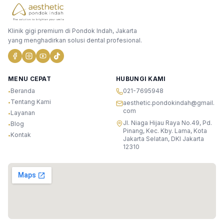
Klinik gigi premium di Pondok Indah, Jakarta
yang menghadirkan solusi dental profesional.
MENU CEPAT
HUBUNGI KAMI
Beranda
021-7695948
•
Tentang Kami
•
aesthetic.pondokindah@gmail.
com
Layanan
•
Jl. Niaga Hijau Raya No.49, Pd.
Blog
•
Pinang, Kec. Kby. Lama, Kota
Kontak
•
Jakarta Selatan, DKI Jakarta
12310