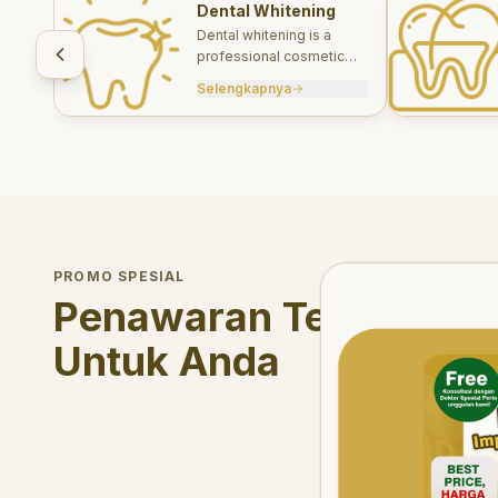
Dental Whitening
Dental whitening is a
professional cosmetic
treatment designed to
Selengkapnya
brighten your smile safely
and effectively.
Welcome Offer
PROMO SPESIAL
Mau voucher diskon <s
Penawaran Terbatas
Untuk Anda