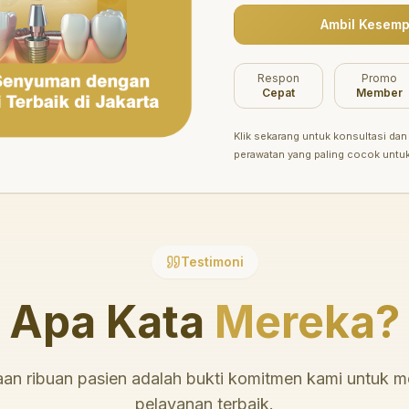
Ambil Kesemp
Belum ada promo tersedia saat ini.
Respon
Promo
Cepat
Member
Klik sekarang untuk konsultasi dan 
perawatan yang paling cocok untu
Testimoni
Apa Kata
Mereka?
an ribuan pasien adalah bukti komitmen kami untuk 
pelayanan terbaik.