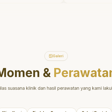
n waktu untuk
tidak menyakitkan t
sien tentang
meluangkan waktu
dan mulut yang baik.
mengedukasi saya 
tak di daerah yang
perawatan dan pem
ngga nyaman untuk
yang tepat. Sangat
gat
direkomendasikan!
an untuk perawatan
n dan berkualitas!
"
Galeri
Momen &
Perawata
ilas suasana klinik dan hasil perawatan yang kami laku