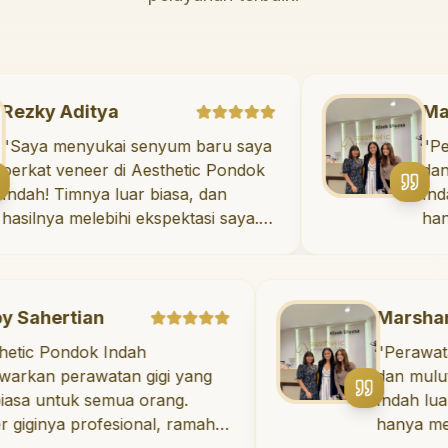
Rezky Aditya
"
Saya menyukai senyum baru saya
berkat veneer di Aesthetic Pondok
Indah! Timnya luar biasa, dan
hasilnya melebihi ekspektasi saya.
Saya tersenyum dengan percaya
diri setiap hari.
"
ian
Marshanda
dok Indah
"
Perawatan untuk k
awatan gigi yang
dan mulut di Aesth
uk semua orang.
Indah luar biasa! Do
profesional, ramah,
hanya memberikan