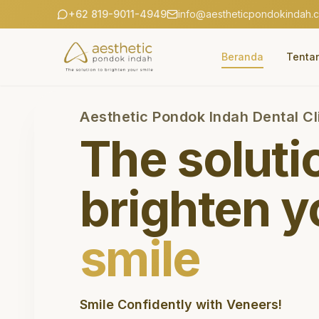
+62 819-9011-4949
info@aestheticpondokindah.
Beranda
Tenta
Aesthetic Pondok Indah Dental Cl
The soluti
brighten y
smile
Smile Confidently with Veneers!