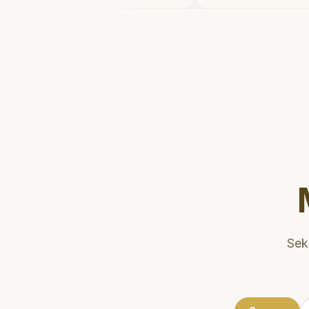
in setelahnya. Saya
dan meluangka
e dokter gigi sekarang!
"
mengedukasi pa
kesehatan gigi 
Klinik ini terle
strategis, sehi
dikunjungi. San
direkomendasik
gigi yang nyama
Sek