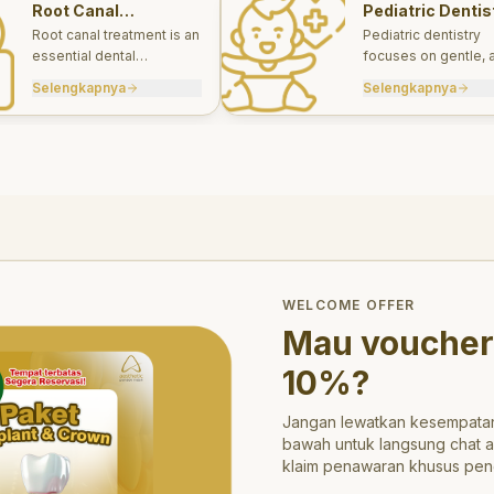
Root Canal
Pediatric Dentis
Treatments
Root canal treatment is an
Pediatric dentistry
essential dental
focuses on gentle, 
procedure designed to
appropriate dental 
Selengkapnya
Selengkapnya
save a tooth that has
for infants, children
been severely damaged
teens.
by infection or decay.
trong>10%</strong>?
WELCOME OFFER
Mau voucher
10%
?
Jangan lewatkan kesempatan
bawah untuk langsung chat 
klaim penawaran khusus pen