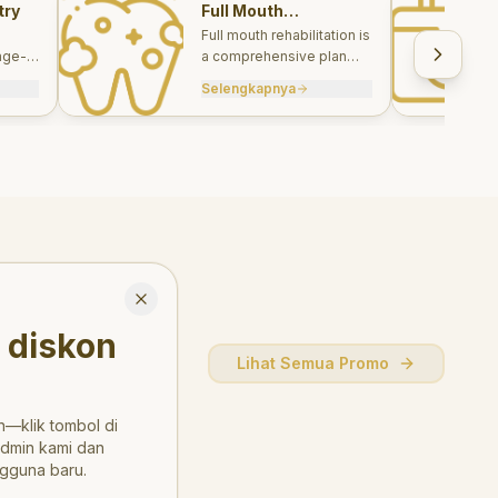
try
Full Mouth
Rehabilitations
Full mouth rehabilitation is
age-
a comprehensive plan
care
combining restorative and
Selengkapnya
, and
aesthetic treatments to
rebuild function, comfort,
and smile harmony.
Close
 diskon
Lihat Semua Promo
—klik tombol di
admin kami dan
gguna baru.