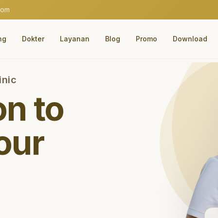
com
ng
Dokter
Layanan
Blog
Promo
Download
inic
on to
our