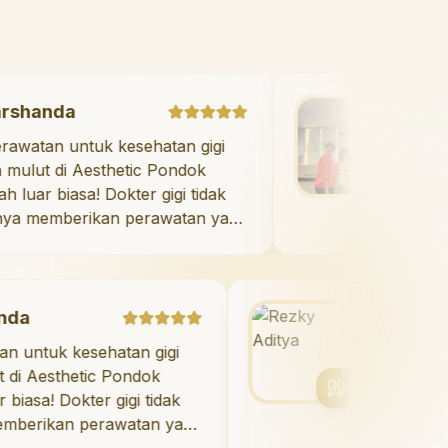
Marshanda
"
Perawatan untuk kesehatan gigi
dan mulut di Aesthetic Pondok
Indah luar biasa! Dokter gigi tidak
hanya memberikan perawatan yang
tidak menyakitkan tetapi juga
meluangkan waktu untuk
mengedukasi saya mengenai teknik
perawatan dan pembersihan gigi
Rezky Aditya
yang tepat. Sangat
esehatan gigi
"
Saya menyukai senyu
direkomendasikan!
"
etic Pondok
berkat veneer di Aesth
kter gigi tidak
Indah! Timnya luar bia
 perawatan yang
hasilnya melebihi ekspe