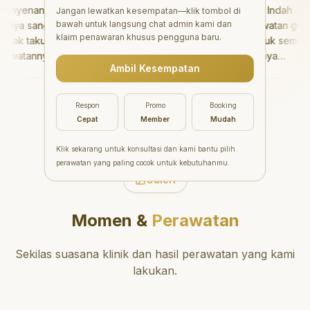
nyenangkan!
"
Aesthetic Pondok Indah
Jangan lewatkan kesempatan—klik tombol di
bawah untuk langsung chat admin kami dan
ya sangat baik
menawarkan perawatan gigi
klaim penawaran khusus pengguna baru.
ak takut sama
yang luar biasa untuk semua
watannya tidak
orang. Dokter giginya
Ambil Kesempatan
aya bisa bermain
profesional, ramah, dan
main setelahnya.
meluangkan waktu untuk
ergi ke dokter
mengedukasi pasien tentang
Respon
Promo
Booking
g!
"
kesehatan gigi dan mulut
Cepat
Member
Mudah
yang baik. Klinik ini terletak di
daerah yang strategis,
Klik sekarang untuk konsultasi dan kami bantu pilih
sehingga nyaman untuk
perawatan yang paling cocok untuk kebutuhanmu.
dikunjungi. Sangat
Galeri
direkomendasikan untuk
perawatan gigi yang nyaman
Momen &
Perawatan
dan berkualitas!
"
Sekilas suasana klinik dan hasil perawatan yang kami
lakukan.