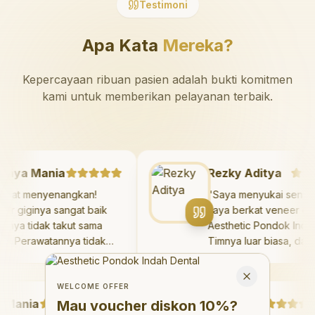
Testimoni
Apa Kata
Mereka?
Kepercayaan ribuan pasien adalah bukti komitmen
kami untuk memberikan pelayanan terbaik.
Mazaya Mania
Rezky Aditya
"
Sangat menyenangkan!
"
Saya menyukai se
Dokter giginya sangat baik
saya berkat veneer
dan saya tidak takut sama
Aesthetic Pondok I
sekali. Perawatannya tidak
Timnya luar biasa, 
sakit, dan saya bisa bermain
hasilnya melebihi e
Welcome Offer
di ruang bermain setelahnya.
saya. Saya terseny
Mau voucher diskon <strong>10%</strong>?
Close
Saya suka pergi ke dokter
dengan percaya diri
WELCOME OFFER
ania
gigi sekarang!
"
hari.
Debby Sahertian
"
Mau voucher diskon
10%
?