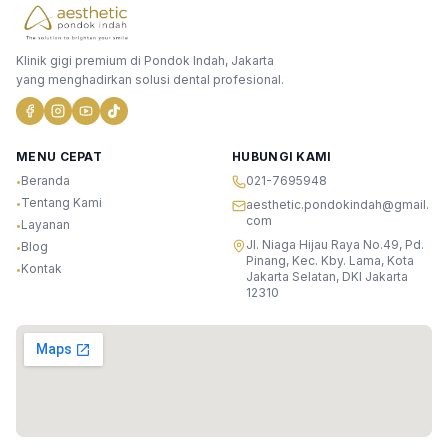
Klinik gigi premium di Pondok Indah, Jakarta
yang menghadirkan solusi dental profesional.
MENU CEPAT
HUBUNGI KAMI
Beranda
021-7695948
•
Tentang Kami
•
aesthetic.pondokindah@gmail.
com
Layanan
•
Jl. Niaga Hijau Raya No.49, Pd.
Blog
•
Pinang, Kec. Kby. Lama, Kota
Kontak
•
Jakarta Selatan, DKI Jakarta
12310