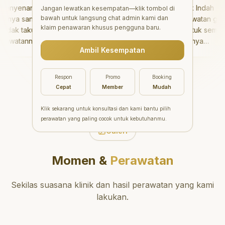
nyenangkan!
"
Aesthetic Pondok Indah
Jangan lewatkan kesempatan—klik tombol di
bawah untuk langsung chat admin kami dan
nya sangat baik
menawarkan perawatan gigi
klaim penawaran khusus pengguna baru.
dak takut sama
yang luar biasa untuk semua
awatannya tidak
orang. Dokter giginya
Ambil Kesempatan
aya bisa bermain
profesional, ramah, dan
rmain setelahnya.
meluangkan waktu untuk
ergi ke dokter
mengedukasi pasien tentang
Respon
Promo
Booking
g!
"
kesehatan gigi dan mulut
Cepat
Member
Mudah
yang baik. Klinik ini terletak di
daerah yang strategis,
Klik sekarang untuk konsultasi dan kami bantu pilih
sehingga nyaman untuk
perawatan yang paling cocok untuk kebutuhanmu.
dikunjungi. Sangat
Galeri
direkomendasikan untuk
perawatan gigi yang nyaman
Momen &
Perawatan
dan berkualitas!
"
Sekilas suasana klinik dan hasil perawatan yang kami
lakukan.