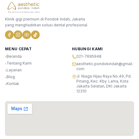
Klinik gigi premium di Pondok Indah, Jakarta
yang menghadirkan solusi dental profesional.
MENU CEPAT
HUBUNGI KAMI
Beranda
021-7695948
•
Tentang Kami
•
aesthetic.pondokindah@gmail.
com
Layanan
•
Jl. Niaga Hijau Raya No.49, Pd.
Blog
•
Pinang, Kec. Kby. Lama, Kota
Kontak
•
Jakarta Selatan, DKI Jakarta
12310