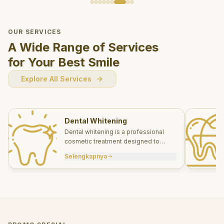
OUR SERVICES
A Wide Range of Services
for Your Best Smile
Explore All Services
Dental Whitening
Dental whitening is a professional
cosmetic treatment designed to
brighten your smile safely and
Selengkapnya
effectively.