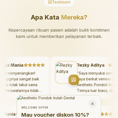
Testimoni
Apa Kata
Mereka?
Kepercayaan ribuan pasien adalah bukti komitmen
kami untuk memberikan pelayanan terbaik.
Mazaya Mania
Rezky Aditya
"
Sangat menyenangkan!
"
Saya menyukai se
Dokter giginya sangat baik
saya berkat veneer 
dan saya tidak takut sama
Aesthetic Pondok In
sekali. Perawatannya tidak
Timnya luar biasa, 
sakit, dan saya bisa bermain
hasilnya melebihi e
Welcome Offer
di ruang bermain setelahnya.
saya. Saya terseny
Mau voucher diskon <strong>10%</strong>?
Close
Saya suka pergi ke dokter
dengan percaya diri
WELCOME OFFER
ania
gigi sekarang!
"
hari.
Debby Sahertian
"
Mau voucher diskon
10%
?