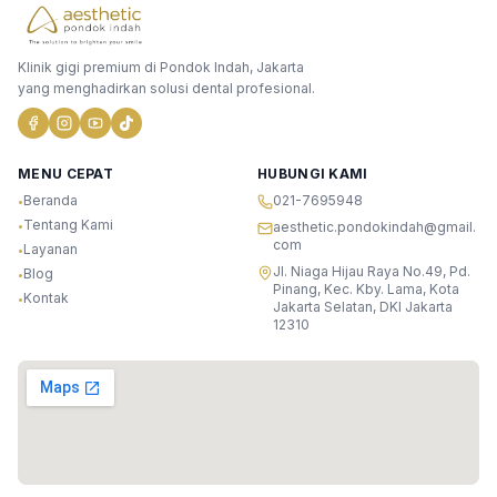
Klinik gigi premium di Pondok Indah, Jakarta
yang menghadirkan solusi dental profesional.
MENU CEPAT
HUBUNGI KAMI
Beranda
021-7695948
•
Tentang Kami
•
aesthetic.pondokindah@gmail.
com
Layanan
•
Jl. Niaga Hijau Raya No.49, Pd.
Blog
•
Pinang, Kec. Kby. Lama, Kota
Kontak
•
Jakarta Selatan, DKI Jakarta
12310