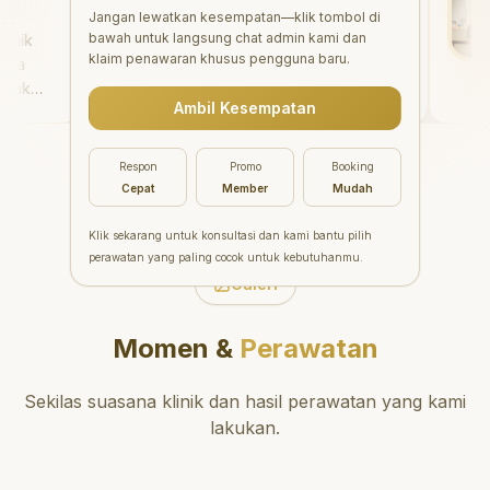
"
Aesthetic Pondok Indah
Jangan lewatkan kesempatan—klik tombol di
bawah untuk langsung chat admin kami dan
k
menawarkan perawatan gigi
klaim penawaran khusus pengguna baru.
yang luar biasa untuk semua
k
orang. Dokter giginya
Ambil Kesempatan
ain
profesional, ramah, dan
ya.
meluangkan waktu untuk
r
mengedukasi pasien tentang
Respon
Promo
Booking
kesehatan gigi dan mulut
Cepat
Member
Mudah
yang baik. Klinik ini terletak di
daerah yang strategis,
Klik sekarang untuk konsultasi dan kami bantu pilih
sehingga nyaman untuk
perawatan yang paling cocok untuk kebutuhanmu.
dikunjungi. Sangat
Galeri
direkomendasikan untuk
perawatan gigi yang nyaman
Momen &
Perawatan
dan berkualitas!
"
Sekilas suasana klinik dan hasil perawatan yang kami
lakukan.