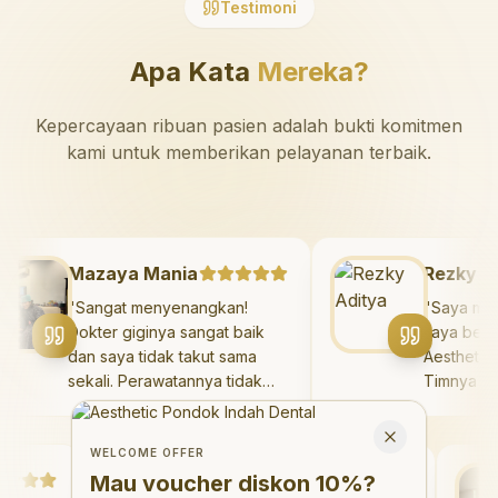
Testimoni
Apa Kata
Mereka?
Kepercayaan ribuan pasien adalah bukti komitmen
kami untuk memberikan pelayanan terbaik.
Mazaya Mania
Rezk
"
Sangat menyenangkan!
"
Saya
Dokter giginya sangat baik
saya b
dan saya tidak takut sama
Aesthe
sekali. Perawatannya tidak
Timnya
sakit, dan saya bisa bermain
hasiln
Welcome Offer
di ruang bermain setelahnya.
saya.
Mau voucher diskon <strong>10%</strong>?
Close
Saya suka pergi ke dokter
dengan
WELCOME OFFER
gigi sekarang!
"
Debby Sahertian
hari.
"
Mau voucher diskon
10%
?