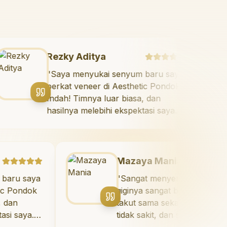
Rezky Aditya
"
Saya menyukai senyum baru saya
k
berkat veneer di Aesthetic Pondok
Indah! Timnya luar biasa, dan
 di
hasilnya melebihi ekspektasi saya.
Saya tersenyum dengan percaya
g!
"
diri setiap hari.
"
Mazaya Mania
a
"
Sangat menyenangkan! Dokter
k
giginya sangat baik dan saya tidak
takut sama sekali. Perawatannya
tidak sakit, dan saya bisa bermain di