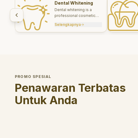
Dental Whitening
Dental whitening is a
professional cosmetic
treatment designed to
Selengkapnya
brighten your smile safely
and effectively.
PROMO SPESIAL
Penawaran Terbatas
Untuk Anda