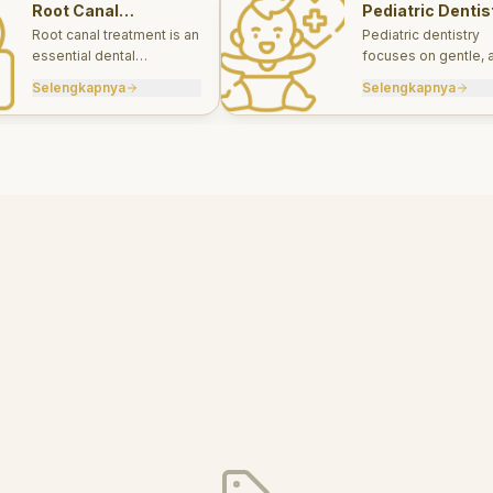
Root Canal
Pediatric Dentis
Treatments
Root canal treatment is an
Pediatric dentistry
essential dental
focuses on gentle, 
procedure designed to
appropriate dental 
Selengkapnya
Selengkapnya
save a tooth that has
for infants, children
been severely damaged
teens.
by infection or decay.