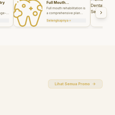
try
Full Mouth
Rehabilitations
Full mouth rehabilitation is
age-
a comprehensive plan
care
combining restorative and
Selengkapnya
, and
aesthetic treatments to
rebuild function, comfort,
and smile harmony.
Lihat Semua Promo