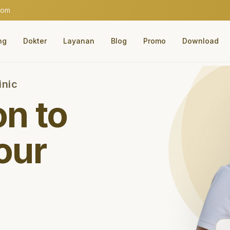
com
ng
Dokter
Layanan
Blog
Promo
Download
inic
on to
our