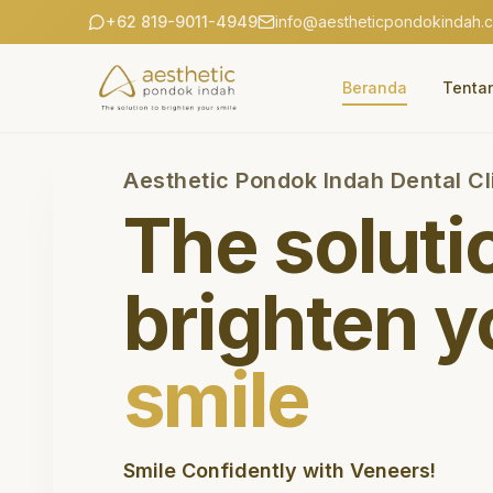
+62 819-9011-4949
info@aestheticpondokindah.
Beranda
Tenta
Aesthetic Pondok Indah Dental Cl
The soluti
brighten y
smile
Smile Confidently with Veneers!