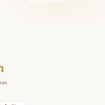
ruang bermain setelahnya. Saya
suka pergi ke dokter gigi sekarang!
"
n
kan.