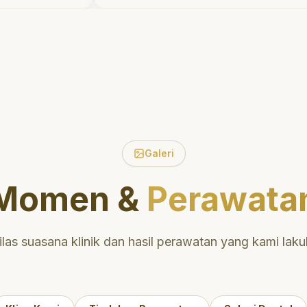
Saya tersenyum dengan percaya
diri setiap hari.
"
knik
gi
Galeri
Momen &
Perawata
ilas suasana klinik dan hasil perawatan yang kami laku