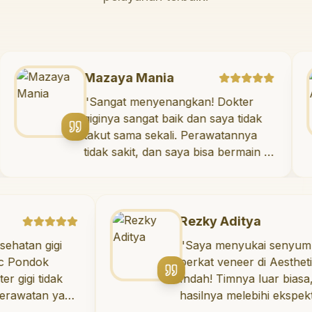
Mazaya Mania
"
Sangat menyenangkan! Dokter
yang
giginya sangat baik dan saya tida
.
takut sama sekali. Perawatannya
amah,
tidak sakit, dan saya bisa bermain
ruang bermain setelahnya. Saya
suka pergi ke dokter gigi sekaran
 baik.
ng
Rezky Aditya
ntuk
igi
"
Saya menyukai senyum baru say
berkat veneer di Aesthetic Pondo
awatan
dak
Indah! Timnya luar biasa, dan
tas!
"
 yang
hasilnya melebihi ekspektasi saya.