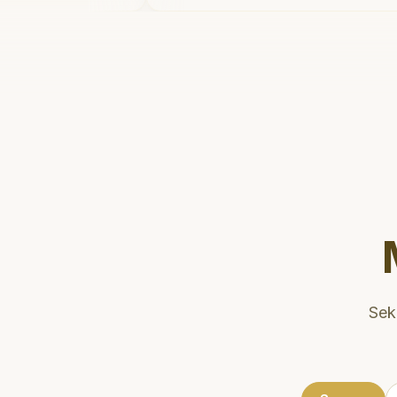
tuk
tidak menyakitkan tetapi juga
ng
meluangkan waktu untuk
ang baik.
mengedukasi saya mengenai te
 yang
perawatan dan pembersihan gi
n untuk
yang tepat. Sangat
direkomendasikan!
"
erawatan
alitas!
"
Sek