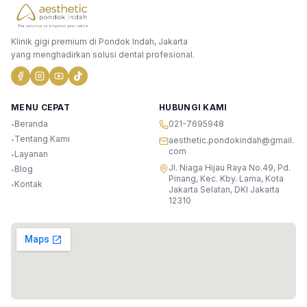
Klinik gigi premium di Pondok Indah, Jakarta
yang menghadirkan solusi dental profesional.
MENU CEPAT
HUBUNGI KAMI
Beranda
021-7695948
•
Tentang Kami
•
aesthetic.pondokindah@gmail.
com
Layanan
•
Jl. Niaga Hijau Raya No.49, Pd.
Blog
•
Pinang, Kec. Kby. Lama, Kota
Kontak
•
Jakarta Selatan, DKI Jakarta
12310