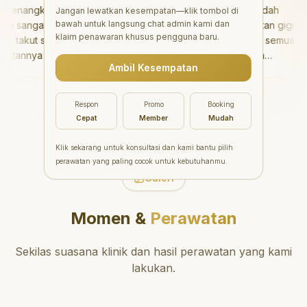
enangkan!
"
Aesthetic Pondok Indah
Jangan lewatkan kesempatan—klik tombol di
bawah untuk langsung chat admin kami dan
 sangat baik
menawarkan perawatan gigi
klaim penawaran khusus pengguna baru.
 takut sama
yang luar biasa untuk semua
tannya tidak
orang. Dokter giginya
Ambil Kesempatan
a bisa bermain
profesional, ramah, dan
in setelahnya.
meluangkan waktu untuk
i ke dokter
mengedukasi pasien tentang
Respon
Promo
Booking
"
kesehatan gigi dan mulut
Cepat
Member
Mudah
yang baik. Klinik ini terletak di
daerah yang strategis,
Klik sekarang untuk konsultasi dan kami bantu pilih
sehingga nyaman untuk
perawatan yang paling cocok untuk kebutuhanmu.
dikunjungi. Sangat
Galeri
direkomendasikan untuk
perawatan gigi yang nyaman
Momen &
Perawatan
dan berkualitas!
"
Sekilas suasana klinik dan hasil perawatan yang kami
lakukan.