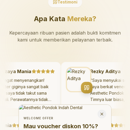
Testimoni
Apa Kata
Mereka?
Kepercayaan ribuan pasien adalah bukti komitmen
kami untuk memberikan pelayanan terbaik.
Mazaya Mania
Rezky Aditya
"
Sangat menyenangkan!
"
Saya menyukai 
Dokter giginya sangat baik
saya berkat vene
dan saya tidak takut sama
Aesthetic Pondok
sekali. Perawatannya tidak
Timnya luar biasa
sakit, dan saya bisa bermain
hasilnya melebihi
Welcome Offer
di ruang bermain setelahnya.
saya. Saya terse
Mau voucher diskon <strong>10%</strong>?
Close
Saya suka pergi ke dokter
dengan percaya d
WELCOME OFFER
ia
gigi sekarang!
"
Debby Sahertian
hari.
"
Mau voucher diskon
10%
?