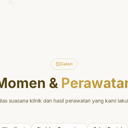
Saya tersenyum dengan percaya
diri setiap hari.
"
Galeri
Momen &
Perawata
ilas suasana klinik dan hasil perawatan yang kami laku