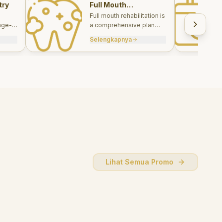
try
Full Mouth
Rehabilitations
Full mouth rehabilitation is
age-
a comprehensive plan
care
combining restorative and
Selengkapnya
, and
aesthetic treatments to
rebuild function, comfort,
and smile harmony.
Lihat Semua Promo