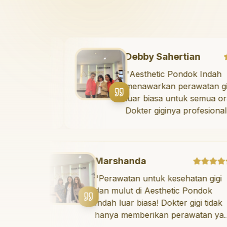
a
Debby Sahert
untuk kesehatan gigi
"
Aesthetic Pon
i Aesthetic Pondok
menawarkan per
iasa! Dokter gigi tidak
luar biasa untu
erikan perawatan yang
Dokter giginya 
itkan tetapi juga
dan meluangka
 waktu untuk
mengedukasi pa
 saya mengenai teknik
kesehatan gigi 
an pembersihan gigi
Klinik ini terlet
Marshanda
 Sangat
strategis, sehi
"
Perawatan untuk kesehatan gigi
sikan!
"
dikunjungi. San
dan mulut di Aesthetic Pondok
direkomendasik
Indah luar biasa! Dokter gigi tidak
gigi yang nyama
hanya memberikan perawatan yang