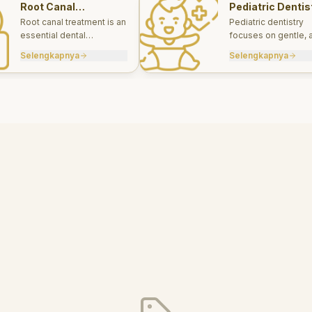
Root Canal
Pediatric Dentis
Treatments
Root canal treatment is an
Pediatric dentistry
essential dental
focuses on gentle, 
procedure designed to
appropriate dental 
Selengkapnya
Selengkapnya
save a tooth that has
for infants, children
been severely damaged
teens.
by infection or decay.