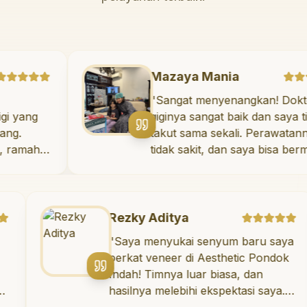
ian
Mazaya Mania
dok Indah
"
Sangat menyenang
awatan gigi yang
giginya sangat baik
k semua orang.
takut sama sekali.
profesional, ramah,
tidak sakit, dan say
n waktu untuk
ruang bermain sete
sien tentang
suka pergi ke dokte
dan mulut yang baik.
ak di daerah yang
Rezky Aditya
ngga nyaman untuk
"
Saya menyukai senyum baru saya
gat
berkat veneer di Aesthetic Pondok
an untuk perawatan
Indah! Timnya luar biasa, dan
n dan berkualitas!
"
hasilnya melebihi ekspektasi saya.