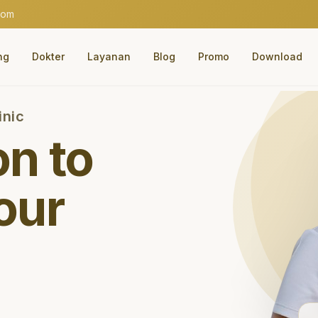
com
ng
Dokter
Layanan
Blog
Promo
Download
inic
on to
our