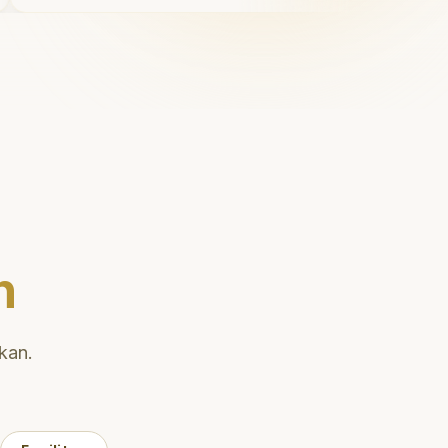
ruang bermain setelahnya. Saya
suka pergi ke dokter gigi sekarang!
"
n
kan.