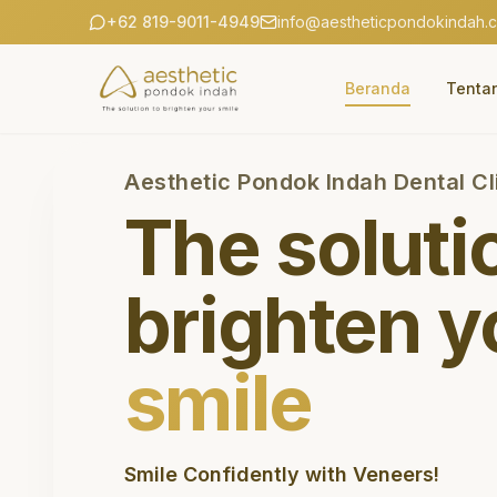
+62 819-9011-4949
info@aestheticpondokindah.
Beranda
Tenta
Aesthetic Pondok Indah Dental Cl
The soluti
brighten y
smile
Smile Confidently with Veneers!