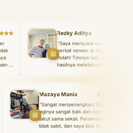
Rezky Aditya
kan! Dokter
"
Saya menyukai senyu
 dan saya tidak
berkat veneer di Aesth
 Perawatannya
Indah! Timnya luar bia
a bisa bermain di
hasilnya melebihi ekspe
lahnya. Saya
Saya tersenyum denga
r gigi sekarang!
"
diri setiap hari.
"
Mazaya Mania
"
Sangat menyenangkan! Dokter
giginya sangat baik dan saya tidak
takut sama sekali. Perawatannya
tidak sakit, dan saya bisa bermain di