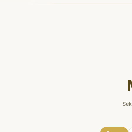
tidak menyakitkan tetapi juga
meluangkan waktu untuk
mengedukasi saya mengenai teknik
perawatan dan pembersihan gigi
yang tepat. Sangat
direkomendasikan!
"
Sek