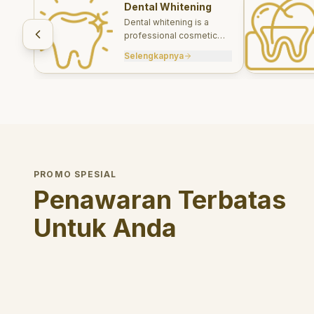
Dental Whitening
Dental whitening is a
professional cosmetic
treatment designed to
Selengkapnya
brighten your smile safely
and effectively.
PROMO SPESIAL
Penawaran Terbatas
Untuk Anda