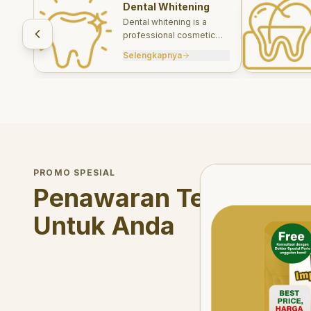
Dental Whitening
Dental whitening is a
professional cosmetic
treatment designed to
Selengkapnya
brighten your smile safely
and effectively.
Welcome Offer
PROMO SPESIAL
Mau voucher diskon <s
Penawaran Terbatas
Untuk Anda