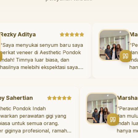
Rezky Aditya
"
Saya menyukai senyum baru saya
berkat veneer di Aesthetic Pondok
Indah! Timnya luar biasa, dan
hasilnya melebihi ekspektasi saya.
Saya tersenyum dengan percaya
diri setiap hari.
"
tian
Marshanda
ndok Indah
"
Perawatan untuk 
rawatan gigi yang
dan mulut di Aest
uk semua orang.
Indah luar biasa! D
 profesional, ramah,
hanya memberika