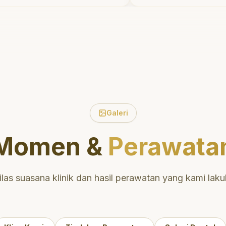
n waktu untuk
tidak menyakitkan 
asien tentang
meluangkan waktu
 dan mulut yang baik.
mengedukasi saya
tak di daerah yang
perawatan dan pem
ingga nyaman untuk
yang tepat. Sanga
ngat
direkomendasikan!
kan untuk perawatan
an dan berkualitas!
"
Galeri
Momen &
Perawata
ilas suasana klinik dan hasil perawatan yang kami laku