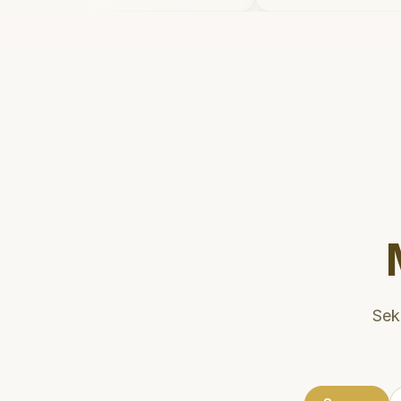
ain setelahnya. Saya
dan meluangka
ke dokter gigi sekarang!
"
mengedukasi p
kesehatan gigi
Klinik ini terle
strategis, seh
dikunjungi. Sa
direkomendasi
gigi yang nyam
Sek