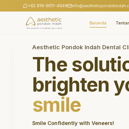
+62 819-9011-4949
info@aestheticpondokindah.
Beranda
Tenta
Aesthetic Pondok Indah Dental Cl
The soluti
brighten y
smile
Smile Confidently with Veneers!