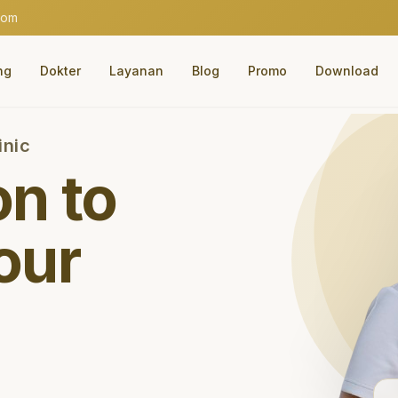
com
ng
Dokter
Layanan
Blog
Promo
Download
inic
on to
our