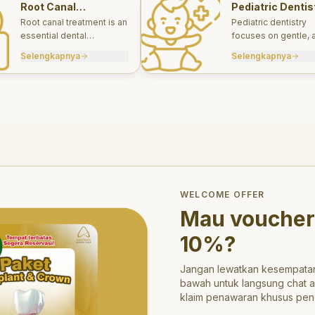
Root Canal
Pediatric Dentis
Treatments
Root canal treatment is an
Pediatric dentistry
essential dental
focuses on gentle, 
procedure designed to
appropriate dental 
Selengkapnya
Selengkapnya
save a tooth that has
for infants, children
been severely damaged
teens.
by infection or decay.
trong>10%</strong>?
WELCOME OFFER
Mau voucher
10%
?
Jangan lewatkan kesempatan
bawah untuk langsung chat 
klaim penawaran khusus pen