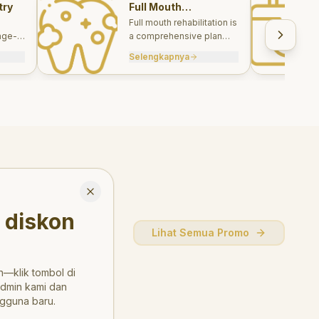
try
Full Mouth
Rehabilitations
Full mouth rehabilitation is
age-
a comprehensive plan
care
combining restorative and
Selengkapnya
, and
aesthetic treatments to
rebuild function, comfort,
and smile harmony.
Close
 diskon
Lihat Semua Promo
—klik tombol di
admin kami dan
gguna baru.