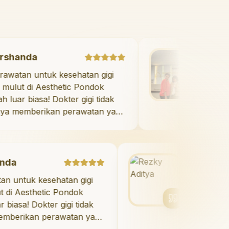
Marshanda
"
Perawatan untuk kesehatan gigi
dan mulut di Aesthetic Pondok
Indah luar biasa! Dokter gigi tidak
hanya memberikan perawatan yang
tidak menyakitkan tetapi juga
meluangkan waktu untuk
mengedukasi saya mengenai teknik
perawatan dan pembersihan gigi
Rezky Aditya
yang tepat. Sangat
kesehatan gigi
"
Saya menyukai seny
direkomendasikan!
"
hetic Pondok
berkat veneer di Aest
okter gigi tidak
Indah! Timnya luar bi
n perawatan yang
hasilnya melebihi eksp