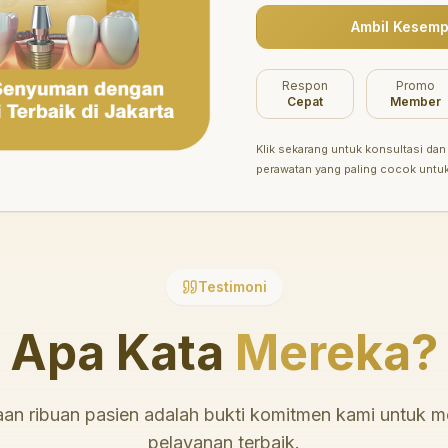
Ambil Kesemp
Belum ada promo tersedia saat ini.
Respon
Promo
Cepat
Member
Klik sekarang untuk konsultasi dan 
perawatan yang paling cocok untu
Testimoni
Apa Kata
Mereka?
an ribuan pasien adalah bukti komitmen kami untuk 
pelayanan terbaik.