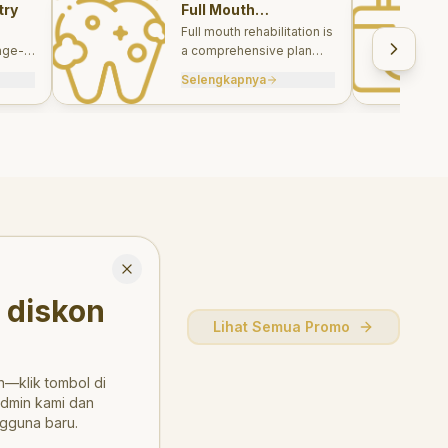
try
Full Mouth
Rehabilitations
Full mouth rehabilitation is
age-
a comprehensive plan
care
combining restorative and
Selengkapnya
, and
aesthetic treatments to
rebuild function, comfort,
and smile harmony.
Close
 diskon
Lihat Semua Promo
—klik tombol di
admin kami dan
gguna baru.