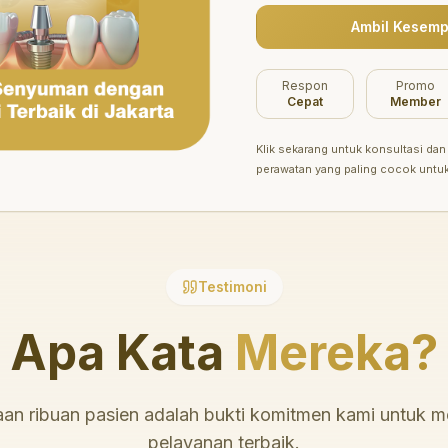
Ambil Kesemp
Belum ada promo tersedia saat ini.
Respon
Promo
Cepat
Member
Klik sekarang untuk konsultasi dan 
perawatan yang paling cocok untu
Testimoni
Apa Kata
Mereka?
an ribuan pasien adalah bukti komitmen kami untuk 
pelayanan terbaik.