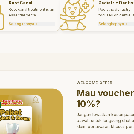
Root Canal
Pediatric Dentis
Treatments
Root canal treatment is an
Pediatric dentistry
essential dental
focuses on gentle, 
procedure designed to
appropriate dental 
Selengkapnya
Selengkapnya
save a tooth that has
for infants, children
been severely damaged
teens.
by infection or decay.
trong>10%</strong>?
WELCOME OFFER
Mau voucher
10%
?
Jangan lewatkan kesempatan
bawah untuk langsung chat 
klaim penawaran khusus pen