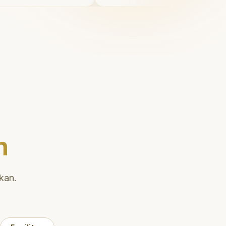
i juga
Saya tersenyum dengan p
uk
diri setiap hari.
"
enai teknik
ihan gigi
n
kan.