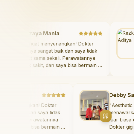
Mazaya Mania
"
Sangat menyenangkan! Dokter
giginya sangat baik dan saya tidak
takut sama sekali. Perawatannya
tidak sakit, dan saya bisa bermain di
ruang bermain setelahnya. Saya
suka pergi ke dokter gigi sekarang!
"
a
Debby Sahertian
angkan! Dokter
"
Aesthetic Pondok 
aik dan saya tidak
menawarkan perawa
li. Perawatannya
luar biasa untuk s
 saya bisa bermain di
Dokter giginya prof