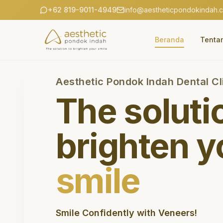
+62 819-9011-4949
info@aestheticpondokindah.
Beranda
Tenta
Aesthetic Pondok Indah Dental Cl
The soluti
brighten y
smile
Smile Confidently with Veneers!