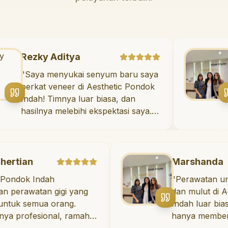
Rezky Aditya
"
Saya menyukai senyum baru saya
berkat veneer di Aesthetic Pondok
Indah! Timnya luar biasa, dan
hasilnya melebihi ekspektasi saya.
Saya tersenyum dengan percaya
diri setiap hari.
"
Marshanda
Indah
"
Perawatan untuk keseh
tan gigi yang
dan mulut di Aesthetic
emua orang.
Indah luar biasa! Dokter
esional, ramah,
hanya memberikan per