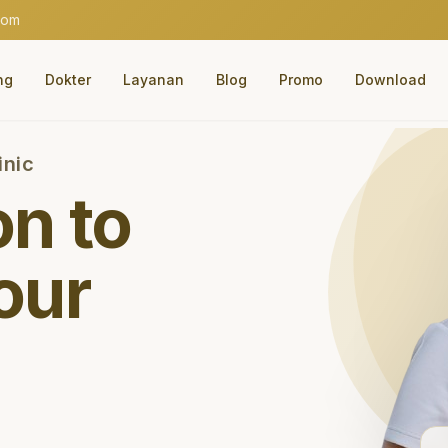
com
ng
Dokter
Layanan
Blog
Promo
Download
inic
on to
our