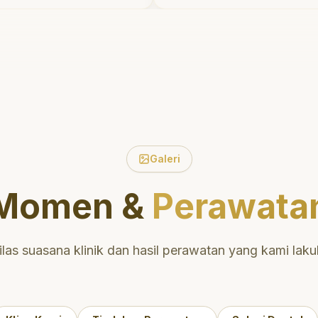
ktu untuk
tidak menyakitkan tetap
 tentang
meluangkan waktu unt
mulut yang baik.
mengedukasi saya meng
i daerah yang
perawatan dan pembers
 nyaman untuk
yang tepat. Sangat
direkomendasikan!
"
untuk perawatan
n berkualitas!
"
Galeri
Momen &
Perawata
ilas suasana klinik dan hasil perawatan yang kami laku