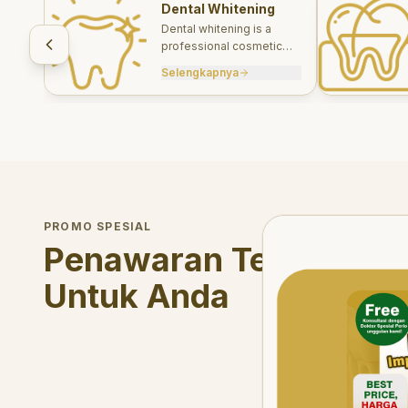
Dental Whitening
Dental whitening is a
professional cosmetic
treatment designed to
Selengkapnya
brighten your smile safely
and effectively.
Welcome Offer
PROMO SPESIAL
Mau voucher diskon <s
Penawaran Terbatas
Untuk Anda