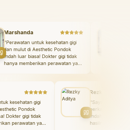
Marshanda
"
Perawatan untuk kesehatan gigi
dan mulut di Aesthetic Pondok
Indah luar biasa! Dokter gigi tidak
hanya memberikan perawatan yang
tidak menyakitkan tetapi juga
meluangkan waktu untuk
mengedukasi saya mengenai teknik
perawatan dan pembersihan gigi
Rezky Aditya
yang tepat. Sangat
atan gigi
"
Saya menyukai senyum b
direkomendasikan!
"
 Pondok
berkat veneer di Aesthetic
 gigi tidak
Indah! Timnya luar biasa, 
awatan yang
hasilnya melebihi ekspektas