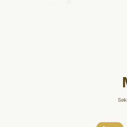
etelahnya. Saya
dan meluangkan wa
kter gigi sekarang!
"
mengedukasi pasien
kesehatan gigi dan 
Klinik ini terletak d
strategis, sehingga
dikunjungi. Sangat
direkomendasikan 
gigi yang nyaman da
Sek