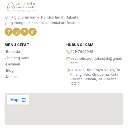
Klinik gigi premium di Pondok Indah, Jakarta
yang menghadirkan solusi dental profesional.
MENU CEPAT
HUBUNGI KAMI
Beranda
021-7695948
•
Tentang Kami
•
aesthetic.pondokindah@gmail.
com
Layanan
•
Jl. Niaga Hijau Raya No.49, Pd.
Blog
•
Pinang, Kec. Kby. Lama, Kota
Kontak
•
Jakarta Selatan, DKI Jakarta
12310