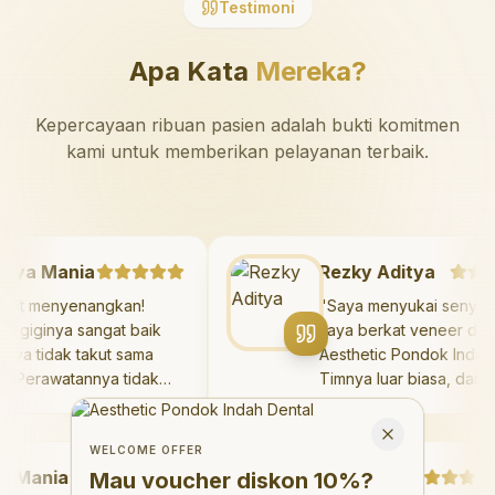
Testimoni
Apa Kata
Mereka?
Kepercayaan ribuan pasien adalah bukti komitmen
kami untuk memberikan pelayanan terbaik.
azaya Mania
Rezky Aditya
Sangat menyenangkan!
"
Saya menyukai sen
okter giginya sangat baik
saya berkat veneer 
an saya tidak takut sama
Aesthetic Pondok In
ekali. Perawatannya tidak
Timnya luar biasa, d
akit, dan saya bisa bermain
hasilnya melebihi ek
Welcome Offer
i ruang bermain setelahnya.
saya. Saya tersenyu
Mau voucher diskon <strong>10%</strong>?
Close
aya suka pergi ke dokter
dengan percaya diri 
WELCOME OFFER
Mania
igi sekarang!
"
hari.
"
Debby Sahertian
Mau voucher diskon
10%
?