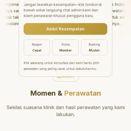
enyenangkan!
"
Aesthetic Pondok Indah
Jangan lewatkan kesempatan—klik tombol di
bawah untuk langsung chat admin kami dan
nya sangat baik
menawarkan perawatan gigi
klaim penawaran khusus pengguna baru.
dak takut sama
yang luar biasa untuk semua
awatannya tidak
orang. Dokter giginya
Ambil Kesempatan
saya bisa bermain
profesional, ramah, dan
rmain setelahnya.
meluangkan waktu untuk
pergi ke dokter
mengedukasi pasien tentang
Respon
Promo
Booking
ng!
"
kesehatan gigi dan mulut
Cepat
Member
Mudah
yang baik. Klinik ini terletak di
daerah yang strategis,
Klik sekarang untuk konsultasi dan kami bantu pilih
sehingga nyaman untuk
perawatan yang paling cocok untuk kebutuhanmu.
dikunjungi. Sangat
Galeri
direkomendasikan untuk
perawatan gigi yang nyaman
Momen &
Perawatan
dan berkualitas!
"
Sekilas suasana klinik dan hasil perawatan yang kami
lakukan.