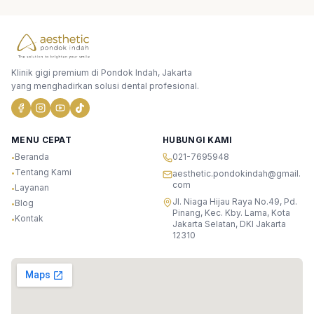
Klinik gigi premium di Pondok Indah, Jakarta
yang menghadirkan solusi dental profesional.
MENU CEPAT
HUBUNGI KAMI
Beranda
021-7695948
•
Tentang Kami
•
aesthetic.pondokindah@gmail.
com
Layanan
•
Jl. Niaga Hijau Raya No.49, Pd.
Blog
•
Pinang, Kec. Kby. Lama, Kota
Kontak
•
Jakarta Selatan, DKI Jakarta
12310