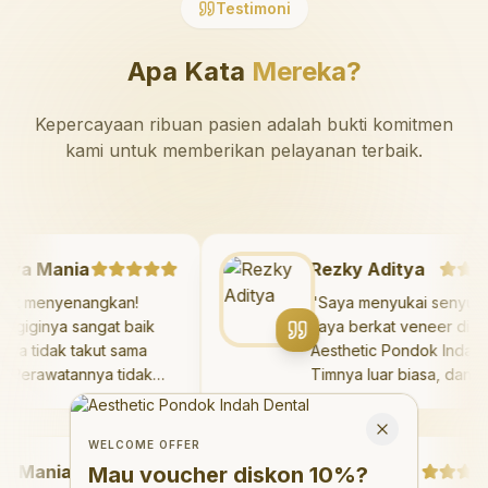
Testimoni
Apa Kata
Mereka?
Kepercayaan ribuan pasien adalah bukti komitmen
kami untuk memberikan pelayanan terbaik.
azaya Mania
Rezky Aditya
Sangat menyenangkan!
"
Saya menyukai sen
okter giginya sangat baik
saya berkat veneer 
an saya tidak takut sama
Aesthetic Pondok In
ekali. Perawatannya tidak
Timnya luar biasa, d
akit, dan saya bisa bermain
hasilnya melebihi ek
Welcome Offer
i ruang bermain setelahnya.
saya. Saya tersenyu
Mau voucher diskon <strong>10%</strong>?
Close
aya suka pergi ke dokter
dengan percaya diri 
WELCOME OFFER
Mania
igi sekarang!
"
hari.
"
Debby Sahertian
Mau voucher diskon
10%
?