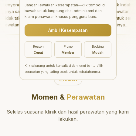
enyenangkan!
"
Aesthetic Pondok Indah
Jangan lewatkan kesempatan—klik tombol di
bawah untuk langsung chat admin kami dan
nya sangat baik
menawarkan perawatan gigi
klaim penawaran khusus pengguna baru.
dak takut sama
yang luar biasa untuk semua
awatannya tidak
orang. Dokter giginya
Ambil Kesempatan
saya bisa bermain
profesional, ramah, dan
rmain setelahnya.
meluangkan waktu untuk
pergi ke dokter
mengedukasi pasien tentang
Respon
Promo
Booking
ng!
"
kesehatan gigi dan mulut
Cepat
Member
Mudah
yang baik. Klinik ini terletak di
daerah yang strategis,
Klik sekarang untuk konsultasi dan kami bantu pilih
sehingga nyaman untuk
perawatan yang paling cocok untuk kebutuhanmu.
dikunjungi. Sangat
Galeri
direkomendasikan untuk
perawatan gigi yang nyaman
Momen &
Perawatan
dan berkualitas!
"
Sekilas suasana klinik dan hasil perawatan yang kami
lakukan.