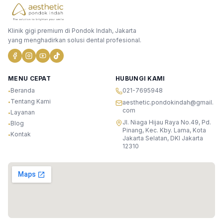
Klinik gigi premium di Pondok Indah, Jakarta
yang menghadirkan solusi dental profesional.
MENU CEPAT
HUBUNGI KAMI
Beranda
021-7695948
•
Tentang Kami
•
aesthetic.pondokindah@gmail.
com
Layanan
•
Jl. Niaga Hijau Raya No.49, Pd.
Blog
•
Pinang, Kec. Kby. Lama, Kota
Kontak
•
Jakarta Selatan, DKI Jakarta
12310