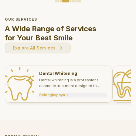
OUR SERVICES
A Wide Range of Services
for Your Best Smile
Explore All Services
Dental Whitening
Dental whitening is a professional
cosmetic treatment designed to
brighten your smile safely and
Selengkapnya
effectively.