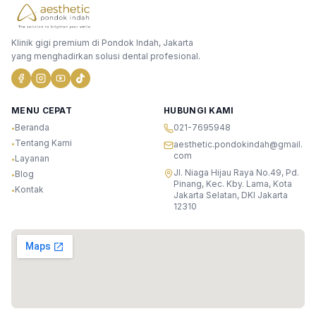
Klinik gigi premium di Pondok Indah, Jakarta
yang menghadirkan solusi dental profesional.
MENU CEPAT
HUBUNGI KAMI
Beranda
021-7695948
•
Tentang Kami
•
aesthetic.pondokindah@gmail.
com
Layanan
•
Jl. Niaga Hijau Raya No.49, Pd.
Blog
•
Pinang, Kec. Kby. Lama, Kota
Kontak
•
Jakarta Selatan, DKI Jakarta
12310