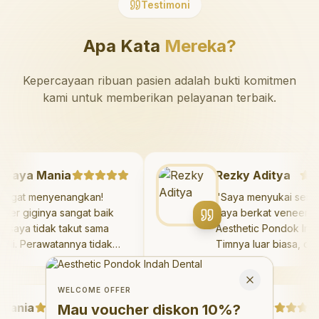
Testimoni
Apa Kata
Mereka?
Kepercayaan ribuan pasien adalah bukti komitmen
kami untuk memberikan pelayanan terbaik.
Mazaya Mania
Rezky Aditya
"
Sangat menyenangkan!
"
Saya menyukai s
Dokter giginya sangat baik
saya berkat venee
dan saya tidak takut sama
Aesthetic Pondok 
sekali. Perawatannya tidak
Timnya luar biasa,
sakit, dan saya bisa bermain
hasilnya melebihi 
Welcome Offer
di ruang bermain setelahnya.
saya. Saya tersen
Mau voucher diskon <strong>10%</strong>?
Close
Saya suka pergi ke dokter
dengan percaya di
WELCOME OFFER
nia
gigi sekarang!
"
hari.
Debby Sahertian
"
Mau voucher diskon
10%
?