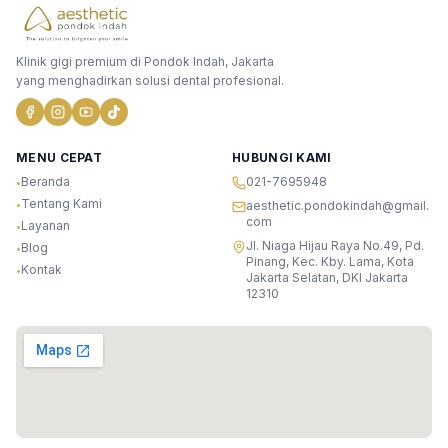
Klinik gigi premium di Pondok Indah, Jakarta
yang menghadirkan solusi dental profesional.
MENU CEPAT
HUBUNGI KAMI
Beranda
021-7695948
•
Tentang Kami
•
aesthetic.pondokindah@gmail.
com
Layanan
•
Jl. Niaga Hijau Raya No.49, Pd.
Blog
•
Pinang, Kec. Kby. Lama, Kota
Kontak
•
Jakarta Selatan, DKI Jakarta
12310