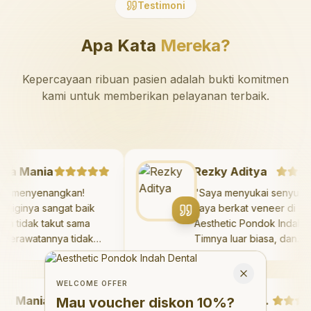
Testimoni
Apa Kata
Mereka?
Kepercayaan ribuan pasien adalah bukti komitmen
kami untuk memberikan pelayanan terbaik.
azaya Mania
Rezky Aditya
angat menyenangkan!
"
Saya menyukai seny
kter giginya sangat baik
saya berkat veneer d
n saya tidak takut sama
Aesthetic Pondok Ind
kali. Perawatannya tidak
Timnya luar biasa, da
kit, dan saya bisa bermain
hasilnya melebihi eks
Welcome Offer
 ruang bermain setelahnya.
saya. Saya tersenyum
Mau voucher diskon <strong>10%</strong>?
Close
ya suka pergi ke dokter
dengan percaya diri s
WELCOME OFFER
Mania
gi sekarang!
"
hari.
"
Debby Sahertian
Mau voucher diskon
10%
?