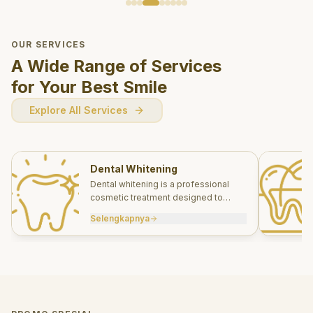
OUR SERVICES
A Wide Range of Services
for Your Best Smile
Explore All Services
Dental Whitening
Dental whitening is a professional
cosmetic treatment designed to
brighten your smile safely and
Selengkapnya
effectively.