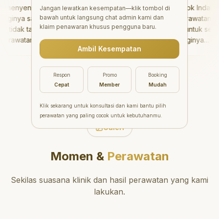
menyenangkan!
"
Aesthetic Pondok Indah
Jangan lewatkan kesempatan—klik tombol di
bawah untuk langsung chat admin kami dan
inya sangat baik
menawarkan perawatan gigi
klaim penawaran khusus pengguna baru.
idak takut sama
yang luar biasa untuk semua
rawatannya tidak
orang. Dokter giginya
Ambil Kesempatan
 saya bisa bermain
profesional, ramah, dan
ermain setelahnya.
meluangkan waktu untuk
 pergi ke dokter
mengedukasi pasien tentang
Respon
Promo
Booking
ang!
"
kesehatan gigi dan mulut
Cepat
Member
Mudah
yang baik. Klinik ini terletak di
daerah yang strategis,
Klik sekarang untuk konsultasi dan kami bantu pilih
sehingga nyaman untuk
perawatan yang paling cocok untuk kebutuhanmu.
dikunjungi. Sangat
Galeri
direkomendasikan untuk
perawatan gigi yang nyaman
Momen &
Perawatan
dan berkualitas!
"
Sekilas suasana klinik dan hasil perawatan yang kami
lakukan.