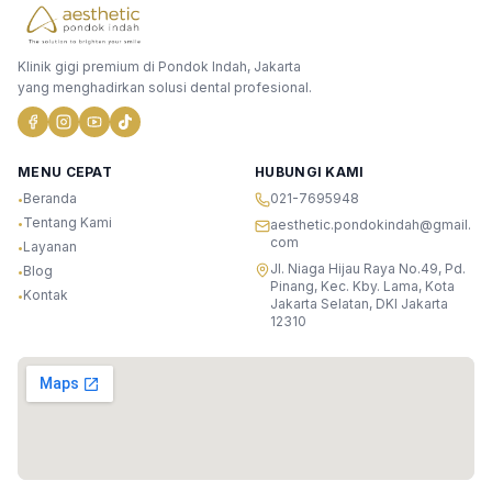
Klinik gigi premium di Pondok Indah, Jakarta
yang menghadirkan solusi dental profesional.
MENU CEPAT
HUBUNGI KAMI
Beranda
021-7695948
•
Tentang Kami
•
aesthetic.pondokindah@gmail.
com
Layanan
•
Jl. Niaga Hijau Raya No.49, Pd.
Blog
•
Pinang, Kec. Kby. Lama, Kota
Kontak
•
Jakarta Selatan, DKI Jakarta
12310