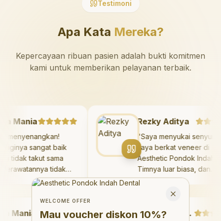
Testimoni
Apa Kata
Mereka?
Kepercayaan ribuan pasien adalah bukti komitmen
kami untuk memberikan pelayanan terbaik.
azaya Mania
Rezky Aditya
angat menyenangkan!
"
Saya menyukai seny
kter giginya sangat baik
saya berkat veneer d
n saya tidak takut sama
Aesthetic Pondok Ind
kali. Perawatannya tidak
Timnya luar biasa, da
kit, dan saya bisa bermain
hasilnya melebihi eks
Welcome Offer
 ruang bermain setelahnya.
saya. Saya tersenyum
Mau voucher diskon <strong>10%</strong>?
Close
ya suka pergi ke dokter
dengan percaya diri s
WELCOME OFFER
Mania
gi sekarang!
"
hari.
"
Debby Sahertian
Mau voucher diskon
10%
?