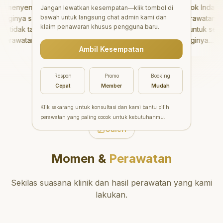
menyenangkan!
"
Aesthetic Pondok Indah
Jangan lewatkan kesempatan—klik tombol di
bawah untuk langsung chat admin kami dan
inya sangat baik
menawarkan perawatan gigi
klaim penawaran khusus pengguna baru.
idak takut sama
yang luar biasa untuk semua
rawatannya tidak
orang. Dokter giginya
Ambil Kesempatan
 saya bisa bermain
profesional, ramah, dan
ermain setelahnya.
meluangkan waktu untuk
 pergi ke dokter
mengedukasi pasien tentang
Respon
Promo
Booking
ang!
"
kesehatan gigi dan mulut
Cepat
Member
Mudah
yang baik. Klinik ini terletak di
daerah yang strategis,
Klik sekarang untuk konsultasi dan kami bantu pilih
sehingga nyaman untuk
perawatan yang paling cocok untuk kebutuhanmu.
dikunjungi. Sangat
Galeri
direkomendasikan untuk
perawatan gigi yang nyaman
Momen &
Perawatan
dan berkualitas!
"
Sekilas suasana klinik dan hasil perawatan yang kami
lakukan.